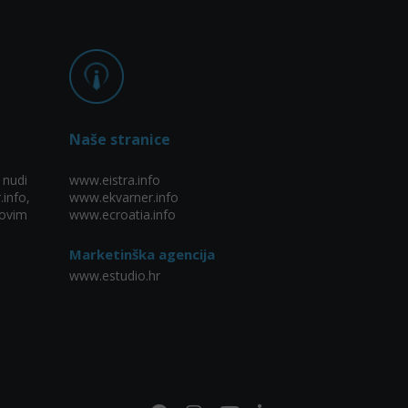
Naše stranice
 nudi
www.eistra.info
.info,
www.ekvarner.info
ovim
www.ecroatia.info
Marketinška agencija
www.estudio.hr