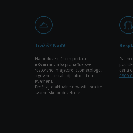
Tražiš? Nađi!
Bespl
Na poduzetničkom portalu
Radno 
eKvarner.info
pronađite sve
podršk
restorane, majstore, stomatologe,
dana od
trgovine i ostale djelatnosti na
0800 0
Kvarneru.
Pročitajte aktualne novosti i pratite
kvarnerske poduzetnike.