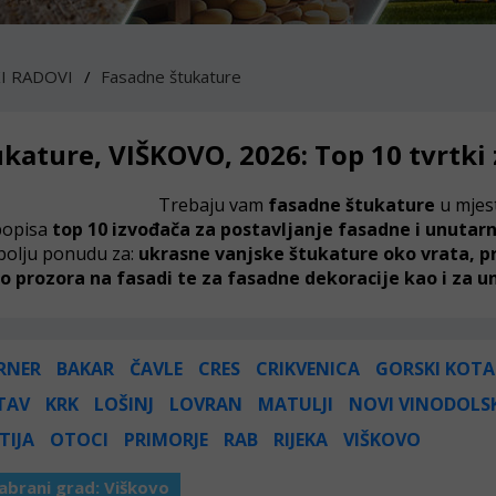
I RADOVI
Fasadne štukature
ukature, VIŠKOVO, 2026: Top 10 tvrtki
Trebaju vam
fasadne štukature
u mje
popisa
top 10 izvođača za postavljanje fasadne i unutar
bolju ponudu za:
ukrasne vanjske štukature oko vrata, pr
o prozora na fasadi te za fasadne dekoracije kao i za un
RNER
BAKAR
ČAVLE
CRES
CRIKVENICA
GORSKI KOTA
TAV
KRK
LOŠINJ
LOVRAN
MATULJI
NOVI VINODOLS
TIJA
OTOCI
PRIMORJE
RAB
RIJEKA
VIŠKOVO
abrani grad:
Viškovo