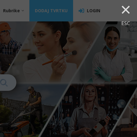
×
Rubrike
DODAJ TVRTKU
LOGIN
ESC