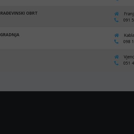
GRAĐEVINSKI OBRT
Franj
091 53
. GRADNJA
Kabla
098 16
Vjenc
051 41