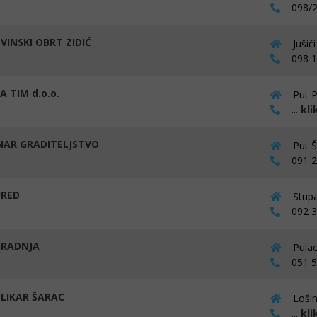
098/2
VINSKI OBRT ZIDIĆ
Jušić
098 16
 TIM d.o.o.
Put P
...
kli
AR GRADITELJSTVO
Put Š
091 27
URED
Stupa
092 36
GRADNJA
Pulac
051 54
LIKAR ŠARAC
Lošin
...
kli