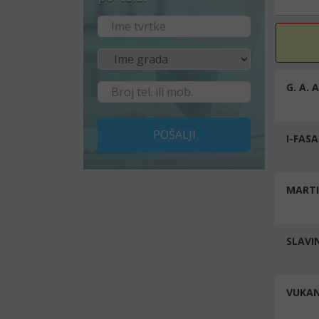
G. A. A
POŠALJI
I-FAS
MARTI
SLAVIN
VUKANO