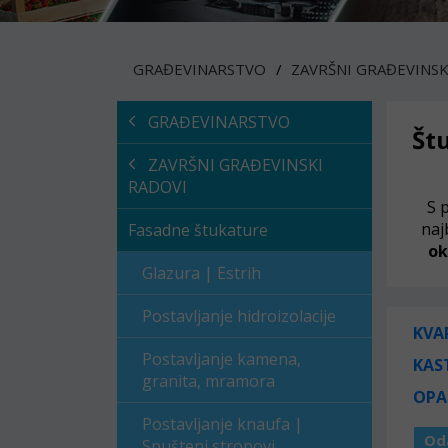
GRAĐEVINARSTVO
ZAVRŠNI GRAĐEVINSK
GRAĐEVINARSTVO
Št
ZAVRŠNI GRAĐEVINSKI
RADOVI
S 
naj
Fasadne štukature
ok
Glazura | Estrih
Postavljanje hidroizolacije
KVA
Postavljanje kamena,
KAS
granita, mramora
OPA
Postavljanje knaufa |
Od
Spušteni stropovi