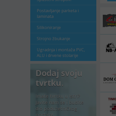
Postavljanje parketa i
laminata
Silikoniranje
Strojno žbukanje
Ugradnja i montaža PVC,
ALU i drvene stolarije
Dodaj svoju
tvrtku.
Imate tvrtku u Istri?
Javite nam se i budite
dio poduzetničkog
portala!