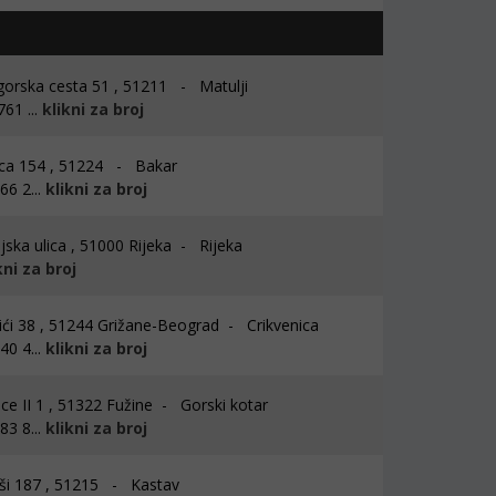
rska cesta 51 , 51211 - Matulji
61 ...
klikni za broj
ca 154 , 51224 - Bakar
6 2...
klikni za broj
jska ulica , 51000 Rijeka - Rijeka
kni za broj
ći 38 , 51244 Grižane-Beograd - Crikvenica
0 4...
klikni za broj
ice II 1 , 51322 Fužine - Gorski kotar
3 8...
klikni za broj
i 187 , 51215 - Kastav