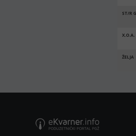
ST/R 
X.O.A
ŽELJA