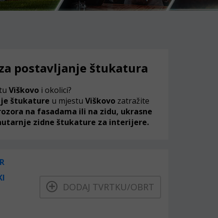
 za postavljanje štukatura
stu
Viškovo
i okolici?
nje štukature
u mjestu
Viškovo
zatražite
ozora na fasadama ili na zidu, ukrasne
utarnje zidne štukature za interijere.
R
KI
DODAJ TVRTKU/OBRT