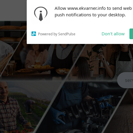
Subscribe to our
Allow www.ekvarner.info to send web
notifications!
push notifications to your desktop.
To enable permission prompts, click
on the notification icon
Don't allow
Powered by SendPulse