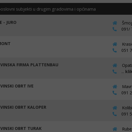
poslovni subjekti u drugim gradovima i općinama
E - JURO
Šmogo
091/ 7
MONT
Krasi
051 76
VINSKA FIRMA PLATTENBAU
Opati
...
kli
VINSKI OBRT IVE
Mavri
091 24
VINSKI OBRT KALOPER
Kolib
091 58
VINSKI OBRT TURAK
Rubeš