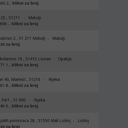
60-2...
klikni za broj
i 25 , 51211 - Matulji
06 ...
klikni za broj
ubovo 2 , 51 211 Matulji - Matulji
kni za broj
kolarovo 10 , 51415 Lovran - Opatija
1 1...
klikni za broj
ri 40, Marinići , 51216 - Rijeka
1 8...
klikni za broj
 34/1 , 51 000 - Rijeka
6 0...
klikni za broj
jskih pomoraca 28 , 51550 Mali Lošinj - Lošinj
kni za broj