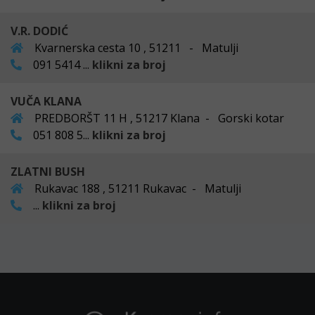
V.R. DODIĆ
Kvarnerska cesta 10 , 51211 - Matulji
091 5414 ...
klikni za broj
VUČA KLANA
PREDBORŠT 11 H , 51217 Klana - Gorski kotar
051 808 5...
klikni za broj
ZLATNI BUSH
Rukavac 188 , 51211 Rukavac - Matulji
...
klikni za broj