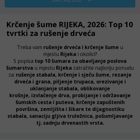
Krčenje šume RIJEKA, 2026: Top 10
tvrtki za rušenje drveća
Treba vam
rušenje drveća i krčenje šume
u
mjestu
Rijeka
i okolici?
S popisa
top 10 šumara za obavljanje poslova
šumarstva
u mjestu
Rijeka
zatražite najbolju ponudu
za:
rušenje stabala, krčenje i sječu šume, rezanje
drveća i grana,
piljenje trupaca,
orezivanje i
uklanjanje stabala, oblikovanje
krošnje,
izvlačenje drva,
probijanje i održavanje
šumskih cesta i puteva,
krčenje zapuštenih
površina, zemljišta i šikare
te
dijagnostiku
stabala, sanaciju gljiva truležnica, pošumljavanje
tj. sadnju drvenastih vrsta.