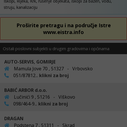
Iskopi, Rijeka, Krk, rušenje objekata, iskopi za bazen, vodu,
struju, kanalizaciju
Proširite pretragu i na područje Istre
www.eistra.info
Ostali poslovni subjekti u drugim gradovima i općinama
AUTO-SERVIS, GOMIRJE
Mamula Jove 70 , 51327 - Vrbovsko
051/87812...
klikni za broj
BABIĆ ARBOR d.o.o.
Lučinići 9 , 51216 - Viškovo
098/464-9...
klikni za broj
DRAGAN
Podstena 7 , 51311 - Skrad