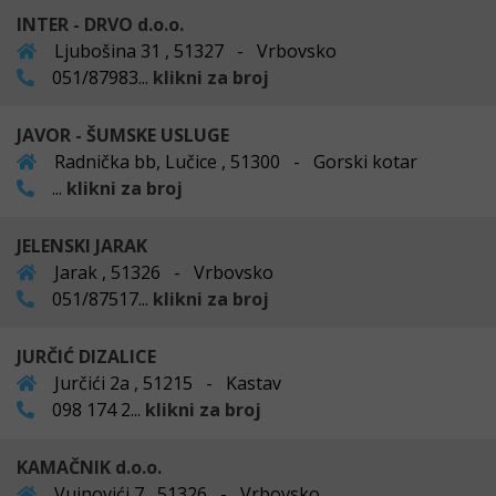
INTER - DRVO d.o.o.
Ljubošina 31 , 51327 - Vrbovsko
051/87983...
klikni za broj
JAVOR - ŠUMSKE USLUGE
Radnička bb, Lučice , 51300 - Gorski kotar
...
klikni za broj
JELENSKI JARAK
Jarak , 51326 - Vrbovsko
051/87517...
klikni za broj
JURČIĆ DIZALICE
Jurčići 2a , 51215 - Kastav
098 174 2...
klikni za broj
KAMAČNIK d.o.o.
Vujnovići 7 , 51326 - Vrbovsko