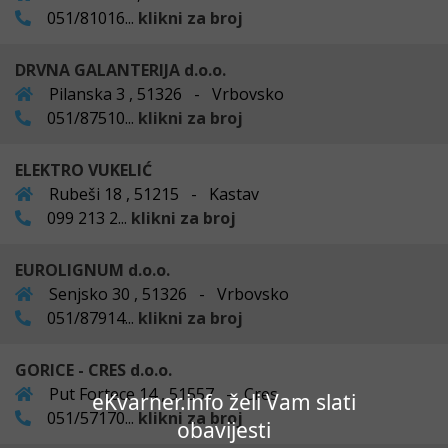
051/81016...
klikni za broj
DRVNA GALANTERIJA d.o.o.
Pilanska 3 , 51326 - Vrbovsko
051/87510...
klikni za broj
ELEKTRO VUKELIĆ
Rubeši 18 , 51215 - Kastav
099 213 2...
klikni za broj
EUROLIGNUM d.o.o.
Senjsko 30 , 51326 - Vrbovsko
051/87914...
klikni za broj
GORICE - CRES d.o.o.
Put Fortece 14 , 51557 - Cres
eKvarner.info želi Vam slati
051/57170...
klikni za broj
obavijesti