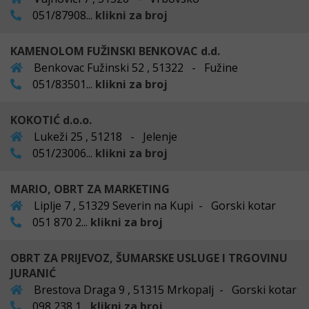
051/87908...
klikni za broj
KAMENOLOM FUŽINSKI BENKOVAC d.d.
Benkovac Fužinski 52 , 51322 - Fužine
051/83501...
klikni za broj
KOKOTIĆ d.o.o.
Lukeži 25 , 51218 - Jelenje
051/23006...
klikni za broj
MARIO, OBRT ZA MARKETING
Liplje 7 , 51329 Severin na Kupi - Gorski kotar
051 870 2...
klikni za broj
OBRT ZA PRIJEVOZ, ŠUMARSKE USLUGE I TRGOVINU
JURANIĆ
Brestova Draga 9 , 51315 Mrkopalj - Gorski kotar
098 238 1...
klikni za broj