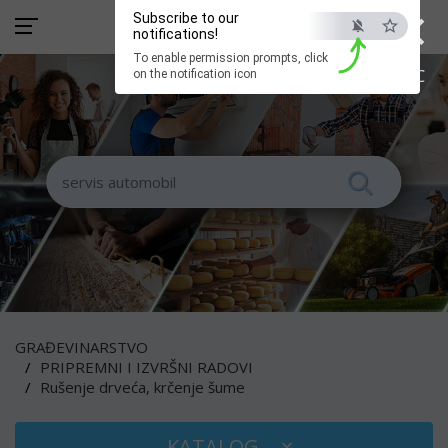
×
Subscribe to our
notifications!
To enable permission prompts, click
ESC
on the notification icon
GRAĐEVINARSTVO
PRIPREMNI I IZVRŠNI RADOVI
Rušenje drveća, krčenje šume
KATALOG