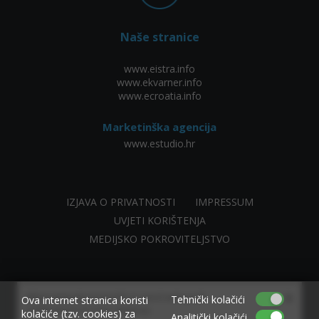
Naše stranice
www.eistra.info
www.ekvarner.info
www.ecroatia.info
Marketinška agencija
www.estudio.hr
IZJAVA O PRIVATNOSTI
IMPRESSUM
UVJETI KORIŠTENJA
MEDIJSKO POKROVITELJSTVO
×
Allow www.ekvarner.info to send web push
Tehnički kolačići
Ova internet stranica koristi
notifications to your desktop.
kolačiće (tzv. cookies) za
Analitički kolačići