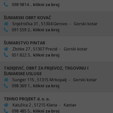
098 9814 ...
klikni za broj
ŠUMARSKI OBRT KOVAČ
Snježnička 31 , 51304 Gerovo - Gorski kotar
091 559 2...
klikni za broj
ŠUMARSTVO PINTAR
Zbitke 27 , 51307 Prezid - Gorski kotar
051 822 3...
klikni za broj
TADEJEVIĆ, OBRT ZA PRIJEVOZ, TRGOVINU I
ŠUMARSKE USLUGE
Sunger 115 , 51315 Mrkopalj - Gorski kotar
098 369 1...
klikni za broj
TEHNO PROJEKT d. o. o.
Kalužica 2 , 51215 Klana - Kastav
098 485 5...
klikni za broj