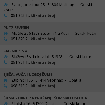
Svetogorski put 25 , 51304 Mali Lug - Gorski
kotar
051 823 3...
klikni za broj
PUTZ SEVERIN
Močile 2 , 51329 Severin Na Kupi - Gorski kotar
051 870 2...
klikni za broj
SABINA d.o.o.
Blaževci 5A, Lukovdol , 51328 - Gorski kotar
051 871 1...
klikni za broj
SJEČA, VUČA I UZGOJ ŠUME
Zubinići 165 , 51414 Veprinac - Opatija
098 313 2...
klikni za broj
ŠUMA - OBRT ZA PRUŽANJE ŠUMSKIH USLUGA
Školska 16 , 51300 Delnice - Gorski kotar