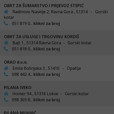
OBRT ZA ŠUMARSTVO I PRIJEVOZ STEPIĆ
Radinovo Naselje 2, Ravna Gora , 51314 - Gorski
kotar
051 819 0...
klikni za broj
OBRT ZA USLUGE I TRGOVINU KORDIŠ
Bajt 1 , 51314 Ravna Gora - Gorski kotar
051 818 0...
klikni za broj
ORAO d.o.o.
Emila Bošnjaka 3 , 51410 - Opatija
098 442 4...
klikni za broj
PILANA IVEKO
Homer 94 , 51316 Lokve - Gorski kotar
098 369 8...
klikni za broj
PILANA MUHVIĆ