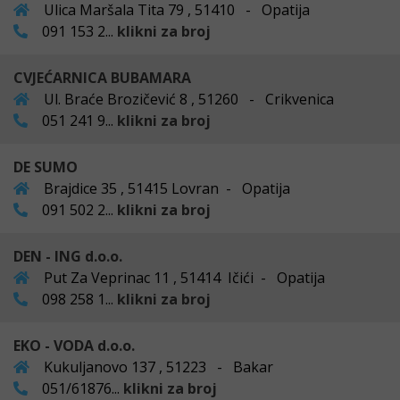
Ulica Maršala Tita 79 , 51410 - Opatija
091 153 2...
klikni za broj
CVJEĆARNICA BUBAMARA
Ul. Braće Brozičević 8 , 51260 - Crikvenica
051 241 9...
klikni za broj
DE SUMO
Brajdice 35 , 51415 Lovran - Opatija
091 502 2...
klikni za broj
DEN - ING d.o.o.
Put Za Veprinac 11 , 51414 Ičići - Opatija
098 258 1...
klikni za broj
EKO - VODA d.o.o.
Kukuljanovo 137 , 51223 - Bakar
051/61876...
klikni za broj