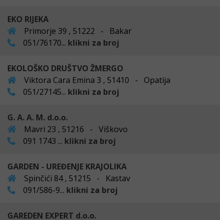
EKO RIJEKA
Primorje 39 , 51222 - Bakar
051/76170...
klikni za broj
EKOLOŠKO DRUŠTVO ŽMERGO
Viktora Cara Emina 3 , 51410 - Opatija
051/27145...
klikni za broj
G. A. A. M. d.o.o.
Mavri 23 , 51216 - Viškovo
091 1743 ...
klikni za broj
GARDEN - UREĐENJE KRAJOLIKA
Spinčići 84 , 51215 - Kastav
091/586-9...
klikni za broj
GAREDEN EXPERT d.o.o.