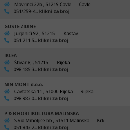
Mavrinci 22b , 51219 Čavle - Čavle
051/259-4...
klikni za broj
GUSTE ZIDINE
Jurjenići 92 , 51215 - Kastav
051 211 5...
klikni za broj
IKLEA
Štivar 8, , 51215 - Rijeka
098 185 3...
klikni za broj
NIN MONT d.o.o.
Cavtatska 11 , 51000 Rijeka - Rijeka
098 983 0...
klikni za broj
P & B HORTIKULTURA MALINSKA
S.Vid Miholjice bb , 51511 Malinska - Krk
051 843 2...
klikni za broj