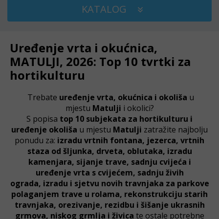
KATALOG
Uređenje vrta i okućnica,
MATULJI, 2026: Top 10 tvrtki za
hortikulturu
Trebate
uređenje vrta, okućnica i okoliša
u
mjestu
Matulji
i okolici?
S popisa
top 10 subjekata za hortikulturu i
uređenje okoliša
u mjestu
Matulji
zatražite najbolju
ponudu za:
izradu vrtnih fontana, jezerca, vrtnih
staza od šljunka,
drveta, oblutaka,
izradu
kamenjara,
sijanje trave,
sadnju cvijeća i
uređenje vrta s cvijećem, sadnju živih
ograda,
izradu i sjetvu novih travnjaka za parkove
polaganjem trave u rolama, rekonstrukciju starih
travnjaka,
orezivanje, rezidbu i šišanje ukrasnih
grmova,
niskog grmlja i živica
te ostale potrebne