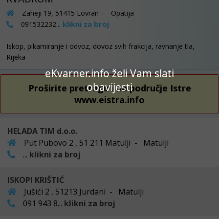
Zaheji 19, 51415 Lovran - Opatija
klikni za broj
091532232...
Iskop, pikamiranje i odvoz, dovoz svih frakcija, ravnanje tla,
Rijeka
eKvarner.info želi Vam slati
obavijesti
Proširite pretragu i na područje Istre
www.eistra.info
HELADA TIM d.o.o.
Put Pubovo 2 , 51 211 Matulji - Matulji
...
klikni za broj
ISKOPI KRIŠTIĆ
Jušići 2 , 51213 Jurdani - Matulji
091 943 8...
klikni za broj