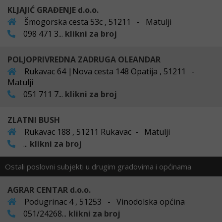
KLJAJIĆ GRAĐENJE d.o.o.
Šmogorska cesta 53c , 51211 - Matulji
098 471 3...
klikni za broj
POLJOPRIVREDNA ZADRUGA OLEANDAR
Rukavac 64 |Nova cesta 148 Opatija , 51211 -
Matulji
051 711 7...
klikni za broj
ZLATNI BUSH
Rukavac 188 , 51211 Rukavac - Matulji
...
klikni za broj
Ostali poslovni subjekti u drugim gradovima i općinama
AGRAR CENTAR d.o.o.
Podugrinac 4 , 51253 - Vinodolska općina
051/24268...
klikni za broj