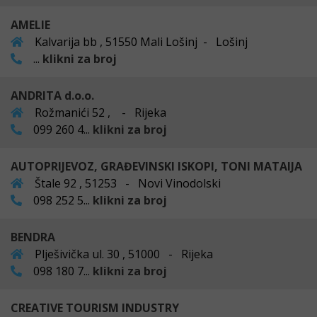
AMELIE
Kalvarija bb , 51550 Mali Lošinj - Lošinj
...
klikni za broj
ANDRITA d.o.o.
Rožmanići 52 , - Rijeka
099 260 4...
klikni za broj
AUTOPRIJEVOZ, GRAĐEVINSKI ISKOPI, TONI MATAIJA
Štale 92 , 51253 - Novi Vinodolski
098 252 5...
klikni za broj
BENDRA
Plješivička ul. 30 , 51000 - Rijeka
098 180 7...
klikni za broj
CREATIVE TOURISM INDUSTRY