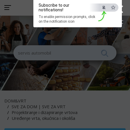
×
Subscribe to our
notifications!
To enable permission prompts, click
ESC
on the notification icon
DOM&VRT
SVE ZA DOM | SVE ZA VRT
Projektiranje i dizajniranje vrtova
Uređenje vrta, okućnica i okoliša