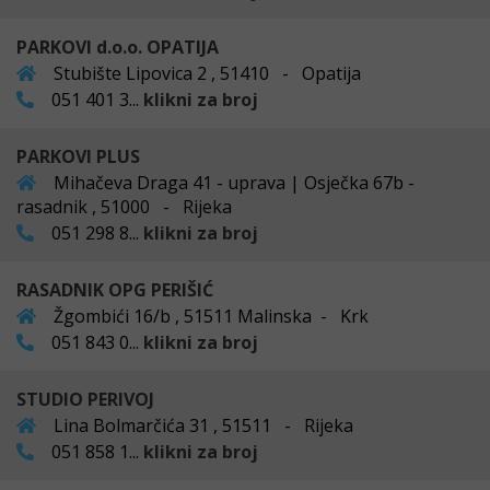
PARKOVI d.o.o. OPATIJA
Stubište Lipovica 2 , 51410 - Opatija
051 401 3...
klikni za broj
PARKOVI PLUS
Mihačeva Draga 41 - uprava | Osječka 67b -
rasadnik , 51000 - Rijeka
051 298 8...
klikni za broj
RASADNIK OPG PERIŠIĆ
Žgombići 16/b , 51511 Malinska - Krk
051 843 0...
klikni za broj
STUDIO PERIVOJ
Lina Bolmarčića 31 , 51511 - Rijeka
051 858 1...
klikni za broj