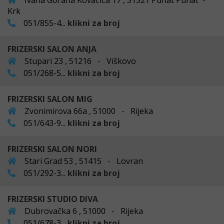
Ivana Gorana Kovačića 17 , 51521 Punat Punat -
Krk
051/855-4...
klikni za broj
FRIZERSKI SALON ANJA
Stupari 23 , 51216 - Viškovo
051/268-5...
klikni za broj
FRIZERSKI SALON MIG
Zvonimirova 66a , 51000 - Rijeka
051/643-9...
klikni za broj
FRIZERSKI SALON NORI
Stari Grad 53 , 51415 - Lovran
051/292-3...
klikni za broj
FRIZERSKI STUDIO DIVA
Dubrovačka 6 , 51000 - Rijeka
051/678-3...
klikni za broj