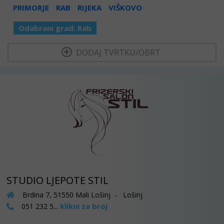
PRIMORJE
RAB
RIJEKA
VIŠKOVO
Odabrani grad:
Rab
  DODAJ TVRTKU/OBRT 
STUDIO LJEPOTE STIL
Brdina 7, 51550 Mali Lošinj - Lošinj
klikni za broj
051 232 5...