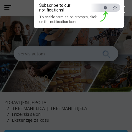
×
Subscribe to our
notifications!
To enable permission prompts, click
ESC
on the notification icon
ZDRAVLJE&LJEPOTA
TRETMANI LICA | TRETMANI TIJELA
Frizerski saloni
Ekstenzije za kosu