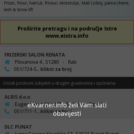
Frizer, frisur, haircut, friseur, ekstenzije, Mali Lošinj, parrucchiere,
lash & brow lift
Proširite pretragu i na područje Istre
www.eistra.info
FRIZERSKI SALON RENATA
Plovanova 4 , 51280 - Rab
051/724-5...
klikni za broj
Ostali poslovni subjekti u drugim gradovima i općinama
ALRIS d.o.o
Eugena Kumičića 17b , 51410 - Opatija
eKvarner.info želi Vam slati
051/711-1...
klikni za broj
obavijesti
DLC PUNAT