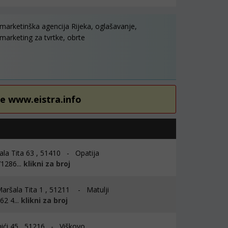
marketinška agencija Rijeka, oglašavanje,
marketing za tvrtke, obrte
re www.eistra.info
la Tita 63 , 51410 - Opatija
1286...
klikni za broj
aršala Tita 1 , 51211 - Matulji
2 4...
klikni za broj
ići 45 , 51216 - Viškovo