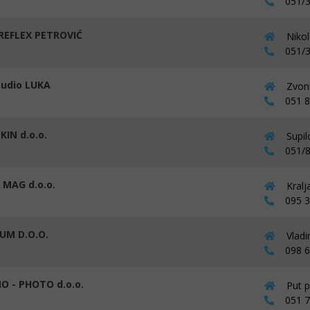
051/3
REFLEX PETROVIĆ
Nikol
051/3
tudio LUKA
Zvoni
051 86
IN d.o.o.
Supil
051/8
 MAG d.o.o.
Kralj
095 39
UM D.O.O.
Vladi
098 61
O - PHOTO d.o.o.
Put p
051 71