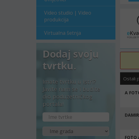
Video studio | Video
produkcija
Virtualna šetnja
Dodaj svoju
tvrtku.
Ostali 
Imate tvrtku u Istri?
Javite nam se i budite
A FOTO
dio poduzetničkog
portala!
DAMIR
FOTO A