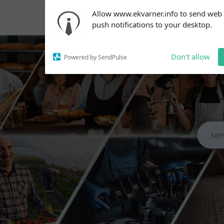
Subscribe to our
Allow www.ekvarner.info to send web
notifications!
push notifications to your desktop.
To enable permission prompts, click
on the notification icon
Don't allow
Powered by SendPulse