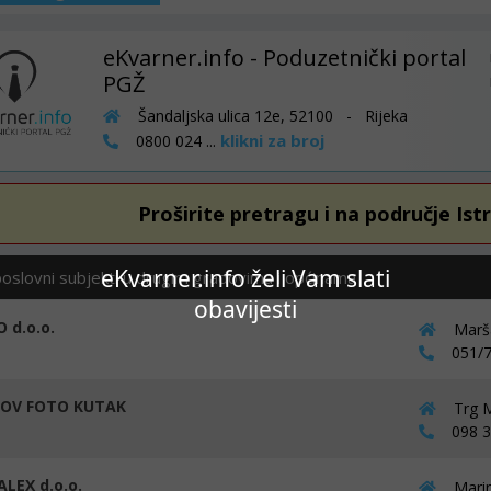
eKvarner.info - Poduzetnički portal
PGŽ
Šandaljska ulica 12e, 52100 - Rijeka
klikni za broj
0800 024 ...
Proširite pretragu i na područje Ist
eKvarner.info želi Vam slati
poslovni subjekti u drugim gradovima i općinama
obavijesti
 d.o.o.
Marša
051/7
OV FOTO KUTAK
Trg M
098 36
LEX d.o.o.
Marin