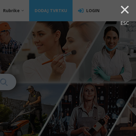
×
Rubrike
DODAJ TVRTKU
LOGIN
ESC