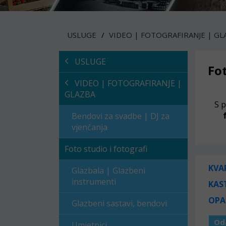
USLUGE
VIDEO | FOTOGRAFIRANJE | GL
USLUGE
Fo
VIDEO | FOTOGRAFIRANJE |
GLAZBA
S 
Bendovi za svadbe | DJ za
vjenčanja
Foto studio i fotografi
KVA
Glazbala | Glazbeni
instrumenti
KAS
OPA
Glazbeni sastavi, bendovi
Od
Umjetnici