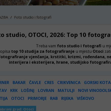
AZBA
Foto studio i fotografi
to studio, OTOCI, 2026: Top 10 fotogra
Treba vam
foto studio i fotografi
u mj
popisa
top 10 studija za fotografiranje
u mjestu
Otoci
zat
fotografiranje vjenčanja, krstitki, krizmi, rođendana, 
interijera i eksterijera, hrane, studijsko fotografira
RNER
BAKAR
ČAVLE
CRES
CRIKVENICA
GORSKI KOTA
TAV
KRK
LOŠINJ
LOVRAN
MATULJI
NOVI VINODOLS
TIJA
OTOCI
PRIMORJE
RAB
RIJEKA
VIŠKOVO
abrani grad:
Otoci