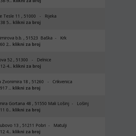
38-9...
klikni za broj
e Tesle 11 , 51000 - Rijeka
38 5...
klikni za broj
mirova b.b. , 51523 Baška - Krk
0 2...
klikni za broj
ova 52 , 51300 - Delnice
12-4...
klikni za broj
a Zvonimira 18 , 51260 - Crikvenica
17 ...
klikni za broj
mira Gortana 48 , 51550 Mali Lošinj - Lošinj
1 0...
klikni za broj
ubovo 13 , 51211 Pobri - Matulji
2 4...
klikni za broj