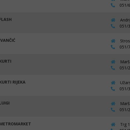
051/6
FLASH
Andri
051/3
IVANČIĆ
Stros
051/7
KURTI
Marša
051/2
KURTI RIJEKA
Užars
051/3
LUIGI
Marša
051/2
 METROMARKET
Trg 1