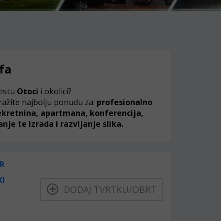
fa
estu
Otoci
i okolici?
ražite najbolju ponudu za:
profesionalno
nekretnina, apartmana, konferencija,
nje te izrada i razvijanje slika.
R
KI
DODAJ TVRTKU/OBRT