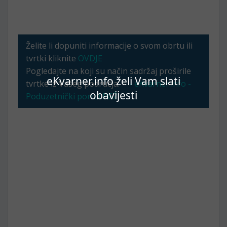
Želite li dopuniti informacije o svom obrtu ili
tvrtki kliknite
OVDJE
Pogledajte na koji su način sadržaj proširile
eKvarner.info želi Vam slati
tvrtke iz Vašeg područja:
- eKvarner.info -
obavijesti
Poduzetnički portal PGŽ