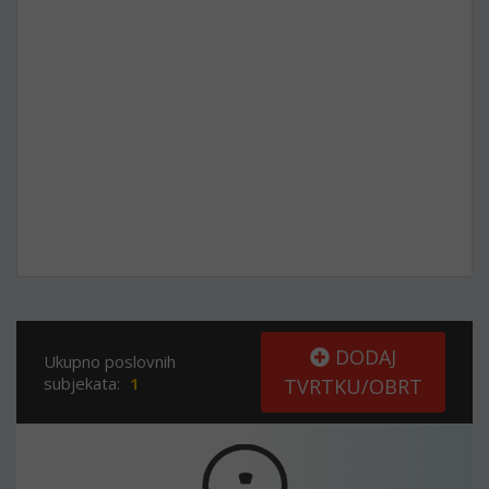
DODAJ
Ukupno poslovnih
subjekata:
1
TVRTKU/OBRT