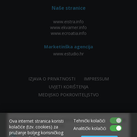
Naše stranice
www.eistra.info
www.ekvarner.info
www.ecroatia.info
Marketinška agencija
www.estudio.hr
IZJAVA O PRIVATNOSTI
IMPRESSUM
UVJETI KORIŠTENJA
MEDIJSKO POKROVITELJSTVO
×
Allow www.ekvarner.info to send web push
Tehnički kolačići
Ova internet stranica koristi
notifications to your desktop.
kolačiće (tzv. cookies) za
Analitički kolačići
pružanje boljeg korisničkog
Powered by SendPulse