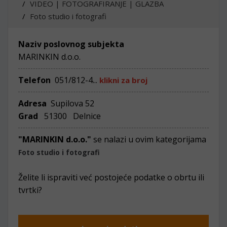
VIDEO | FOTOGRAFIRANJE | GLAZBA
Foto studio i fotografi
Naziv poslovnog subjekta
MARINKIN d.o.o.
Telefon
051/812-4...
klikni za broj
Adresa
Supilova 52
Grad
51300 Delnice
"MARINKIN d.o.o."
se nalazi u ovim kategorijama
Foto studio i fotografi
Želite li ispraviti već postojeće podatke o obrtu ili
tvrtki?