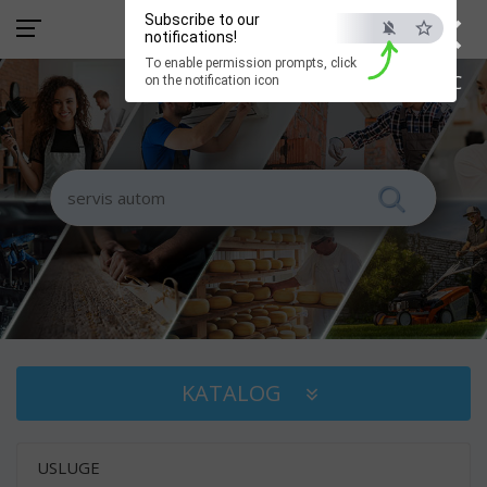
×
Subscribe to our
notifications!
To enable permission prompts, click
ESC
on the notification icon
KATALOG
USLUGE