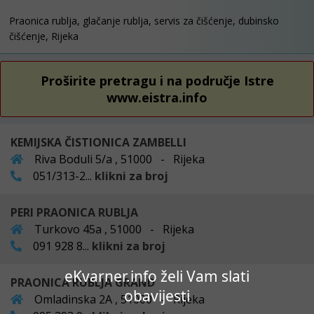
Praonica rublja, glačanje rublja, servis za čišćenje, dubinsko
čišćenje, Rijeka
Proširite pretragu i na područje Istre
www.eistra.info
KEMIJSKA ČISTIONICA ZAMBELLI
Riva Boduli 5/a , 51000 - Rijeka
051/313-2...
klikni za broj
PERI PRAONICA RUBLJA
Turkovo 45a , 51000 - Rijeka
091 928 8...
klikni za broj
eKvarner.info želi Vam slati
PRAONICA RUBLJA GRAND
obavijesti
Omladinska 2A , 51000 - Rijeka