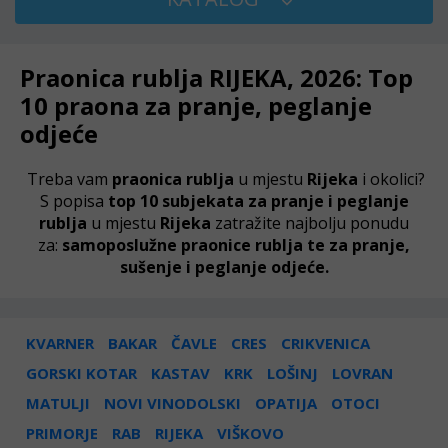
Praonica rublja RIJEKA, 2026: Top
10 praona za pranje, peglanje
odjeće
Treba vam
praonica rublja
u mjestu
Rijeka
i okolici?
S popisa
top 10 subjekata za pranje i peglanje
rublja
u mjestu
Rijeka
zatražite najbolju ponudu
za:
samoposlužne praonice rublja te za pranje,
sušenje i peglanje odjeće.
KVARNER
BAKAR
ČAVLE
CRES
CRIKVENICA
GORSKI KOTAR
KASTAV
KRK
LOŠINJ
LOVRAN
MATULJI
NOVI VINODOLSKI
OPATIJA
OTOCI
PRIMORJE
RAB
RIJEKA
VIŠKOVO