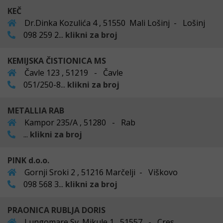
KEČ
Dr.Dinka Kozulića 4 , 51550 Mali Lošinj - Lošinj
098 259 2...
klikni za broj
KEMIJSKA ČISTIONICA MS
Čavle 123 , 51219 - Čavle
051/250-8...
klikni za broj
METALLIA RAB
Kampor 235/A , 51280 - Rab
...
klikni za broj
PINK d.o.o.
Gornji Sroki 2 , 51216 Marčelji - Viškovo
098 568 3...
klikni za broj
PRAONICA RUBLJA DORIS
Lungomare Sv. Mikule 1 , 51557 - Cres