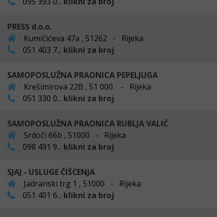
095 393 0...
klikni za broj
PRESS d.o.o.
Kumičićeva 47a , 51262 - Rijeka
051 403 7...
klikni za broj
SAMOPOSLUŽNA PRAONICA PEPELJUGA
Krešimirova 22B , 51 000 - Rijeka
051 330 0...
klikni za broj
SAMOPOSLUŽNA PRAONICA RUBLJA VALIĆ
Srdoči 66b , 51000 - Rijeka
098 491 9...
klikni za broj
SJAJ - USLUGE ČIŠĆENJA
Jadranski trg 1 , 51000 - Rijeka
051 401 6...
klikni za broj