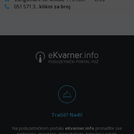
051 571 3...
klikni za broj
Tražiš? Nađi!
Na poduzetničkom portalu
eKvarner.info
pronađite sve
restorane, majstore, stomatologe, trgovine i ostale