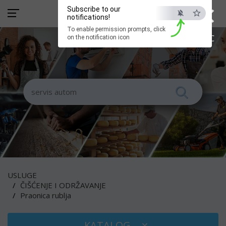
×
Subscribe to our
notifications!
To enable permission prompts, click
ESC
on the notification icon
USLUGE
ČIŠĆENJE I ODRŽAVANJE
Praonica rublja
KATALOG