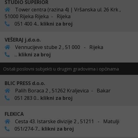
STUDIO SUPERIOR
Tower centra (razina 4) | Vršanska ul. 26 Krk ,
51000 Rijeka Rijeka - Rijeka
051 400 4...
klikni za broj
VEŠERAJ j.d.o.o.
Vennucijeve stube 2 , 51 000 - Rijeka
...
klikni za broj
Ostali poslovni subjekti u drugim gradovima i općinama
BLIC PRESS d.o.o.
Palih Boraca 2 , 51262 Kraljevica - Bakar
051 283 0...
klikni za broj
FLEKICA
Cesta 43. Istarske divizije 2 , 51211 - Matulji
051/274-7...
klikni za broj