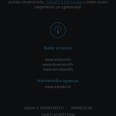
portalu eKvarner.info,
ZAKAŽITE SASTANAK
s Vašim novim
savjetnikom za oglašavanje.
Naše stranice
www.eistra.info
www.ekvarner.info
www.ecroatia.info
Marketinška agencija
www.estudio.hr
IZJAVA O PRIVATNOSTI
IMPRESSUM
UVJETI KORIŠTENJA