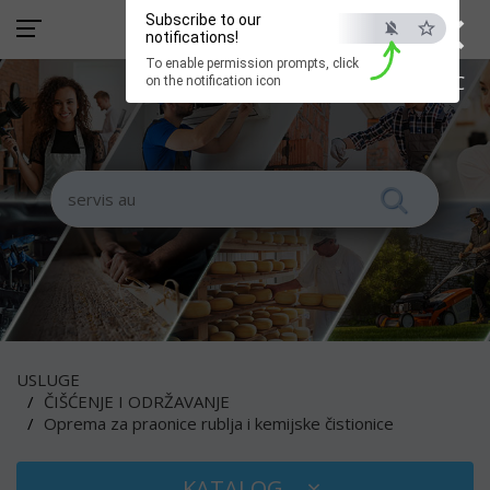
×
Subscribe to our
notifications!
To enable permission prompts, click
ESC
on the notification icon
USLUGE
ČIŠĆENJE I ODRŽAVANJE
Oprema za praonice rublja i kemijske čistionice
KATALOG