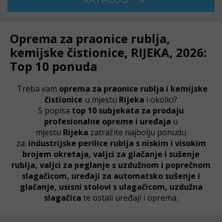
Oprema za praonice rublja,
kemijske čistionice, RIJEKA, 2026:
Top 10 ponuda
Treba vam
oprema za praonice rublja i kemijske
čistionice
u mjestu
Rijeka
i okolici?
S popisa
top 10 subjekata za prodaju
profesionalne opreme i uređaja
u
mjestu
Rijeka
zatražite najbolju ponudu
za:
industrijske perilice rublja
s niskim i visokim
brojem okretaja
, v
aljci za glačanje i sušenje
rublja, valjci za peglanje s uzdužnom i poprečnom
slagačicom, uređaji za automatsko sušenje i
glačanje,
usisni stolovi s ulagačicom, uzdužna
slagačica
te ostali uređaji i oprema.