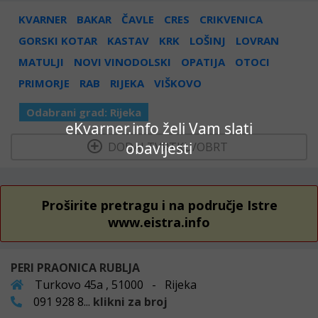
KVARNER
BAKAR
ČAVLE
CRES
CRIKVENICA
GORSKI KOTAR
KASTAV
KRK
LOŠINJ
LOVRAN
MATULJI
NOVI VINODOLSKI
OPATIJA
OTOCI
PRIMORJE
RAB
RIJEKA
VIŠKOVO
Odabrani grad:
Rijeka
eKvarner.info želi Vam slati
obavijesti
  DODAJ TVRTKU/OBRT 
Proširite pretragu i na područje Istre
www.eistra.info
PERI PRAONICA RUBLJA
Turkovo 45a , 51000 - Rijeka
091 928 8...
klikni za broj