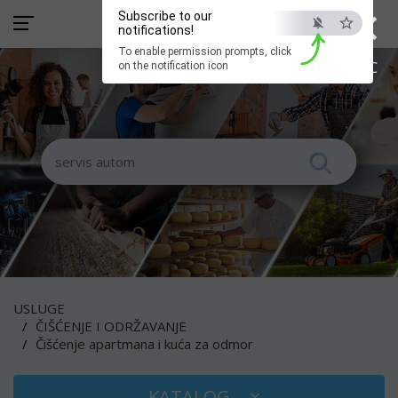
×
Subscribe to our
notifications!
To enable permission prompts, click
ESC
on the notification icon
USLUGE
ČIŠĆENJE I ODRŽAVANJE
Čišćenje apartmana i kuća za odmor
KATALOG