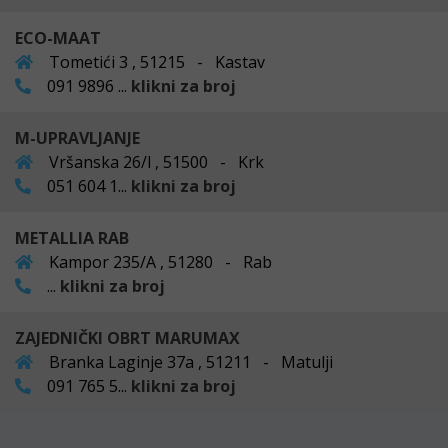
ECO-MAAT
Tometići 3 , 51215 - Kastav
091 9896 ...
klikni za broj
M-UPRAVLJANJE
Vršanska 26/l , 51500 - Krk
051 604 1...
klikni za broj
METALLIA RAB
Kampor 235/A , 51280 - Rab
...
klikni za broj
ZAJEDNIČKI OBRT MARUMAX
Branka Laginje 37a , 51211 - Matulji
091 765 5...
klikni za broj