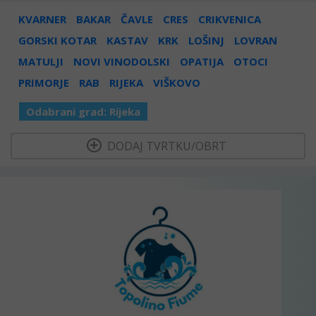
KVARNER
BAKAR
ČAVLE
CRES
CRIKVENICA
GORSKI KOTAR
KASTAV
KRK
LOŠINJ
LOVRAN
MATULJI
NOVI VINODOLSKI
OPATIJA
OTOCI
PRIMORJE
RAB
RIJEKA
VIŠKOVO
Odabrani grad:
Rijeka
  DODAJ TVRTKU/OBRT 