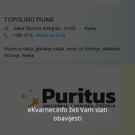
TOPOLINO FIUME
Ivana Ćikovića Belog 8a , 51000 - Rijeka
klikni za broj
+385 97 6...
Praonica rublja, glačanje rublja, servis za čišćenje, dubinsko
čišćenje, Rijeka
eKvarner.info želi Vam slati
obavijesti