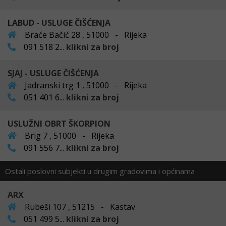
LABUD - USLUGE ČIŠĆENJA
Braće Bačić 28 , 51000 - Rijeka
091 518 2...
klikni za broj
SJAJ - USLUGE ČIŠĆENJA
Jadranski trg 1 , 51000 - Rijeka
051 401 6...
klikni za broj
USLUŽNI OBRT ŠKORPION
Brig 7 , 51000 - Rijeka
091 556 7...
klikni za broj
Ostali poslovni subjekti u drugim gradovima i općinama
ARX
Rubeši 107 , 51215 - Kastav
051 499 5...
klikni za broj