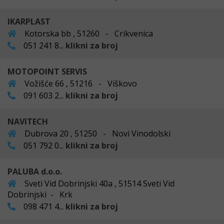
IKARPLAST
Kotorska bb , 51260 - Crikvenica
051 241 8...
klikni za broj
MOTOPOINT SERVIS
Vožišće 66 , 51216 - Viškovo
091 603 2...
klikni za broj
NAVITECH
Dubrova 20 , 51250 - Novi Vinodolski
051 792 0...
klikni za broj
PALUBA d.o.o.
Sveti Vid Dobrinjski 40a , 51514 Sveti Vid
Dobrinjski - Krk
098 471 4...
klikni za broj