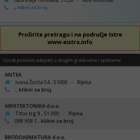
Ulica kralja Tomislava, 51250 - Novi Vinodolski
klikni za broj
...
Proširite pretragu i na područje Istre
www.eistra.info
Ostali poslovni subjekti u drugim gradovima i općinama
ANTEA
Ivana Žorža 54 , 51000 - Rijeka
...
klikni za broj
ARHITEKTONIKA d.o.o.
Titov trg 9 , 51 000 - Rijeka
098 908 1...
klikni za broj
BRODOARMATURA d.o.o.