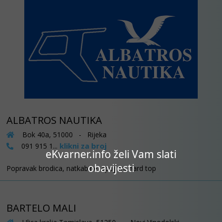
ALBATROS NAUTIKA
Bok 40a, 51000 - Rijeka
klikni za broj
091 915 1...
eKvarner.info želi Vam slati
obavijesti
Popravak brodica, natkabine, spojleri, hard top
BARTELO MALI