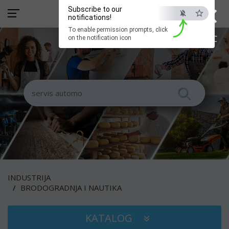
×
Subscribe to our
notifications!
To enable permission prompts, click
ESC
on the notification icon
INDUSTRIJA
BRODOGRADNJA I NAUTIKA
KATALOG