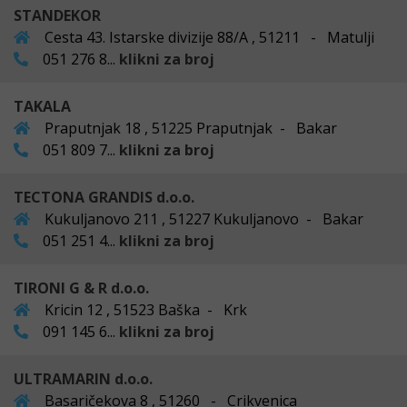
STANDEKOR
Cesta 43. Istarske divizije 88/A , 51211 - Matulji
051 276 8...
klikni za broj
TAKALA
Praputnjak 18 , 51225 Praputnjak - Bakar
051 809 7...
klikni za broj
TECTONA GRANDIS d.o.o.
Kukuljanovo 211 , 51227 Kukuljanovo - Bakar
051 251 4...
klikni za broj
TIRONI G & R d.o.o.
Kricin 12 , 51523 Baška - Krk
091 145 6...
klikni za broj
ULTRAMARIN d.o.o.
Basaričekova 8 , 51260 - Crikvenica