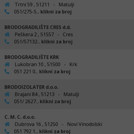
Trtni 59 , 51211 - Matulji
051/275-5...
klikni za broj
BRODOGRADILIŠTE CRES d.d.
Peškera 2 , 51557 - Cres
051/57132...
klikni za broj
BRODOGRADILIŠTE KRK
Lukobran 10 , 51500 - Krk
051 221 0...
klikni za broj
BRODOIZOLATER d.o.o.
Brajani 84 , 51213 - Matulji
051/ 2627...
klikni za broj
C. M. C. d.o.o.
Dubrova 16 , 51250 - Novi Vinodolski
051 792 1...
klikni za broj