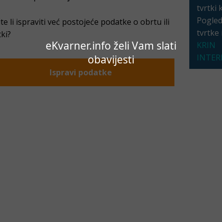
tvrtki 
Pogleda
ite li ispraviti već postojeće podatke o obrtu ili
tvrtke
tki?
eKvarner.info želi Vam slati
KRIN
INTERI
obavijesti
Ispravi podatke