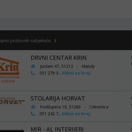
upno poslovnih subjekata:
3
DRVNI CENTAR KRIN
Jurdani 47, 51213 - Matulji
klikni za broj
051 279 3...
STOLARIJA HORVAT
Podšupera 19, 51260 - Crikvenica
klikni za broj
051 242 7...
MIR - AL INTERIJERI