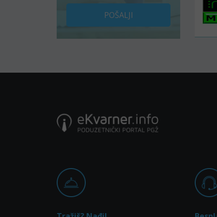
POŠALJI
Tražiš? Nađi!
Bespl