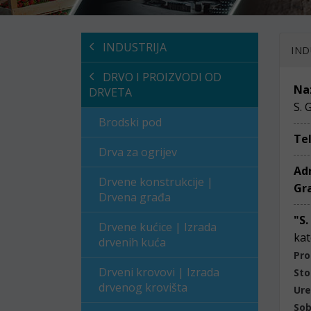
INDUSTRIJA
IND
DRVO I PROIZVODI OD
Na
DRVETA
S. 
Brodski pod
Te
Drva za ogrijev
Ad
Drvene konstrukcije |
Gr
Drvena građa
"S.
Drvene kućice | Izrada
kat
drvenih kuća
Pro
Drveni krovovi | Izrada
Sto
drvenog krovišta
Ure
Sob