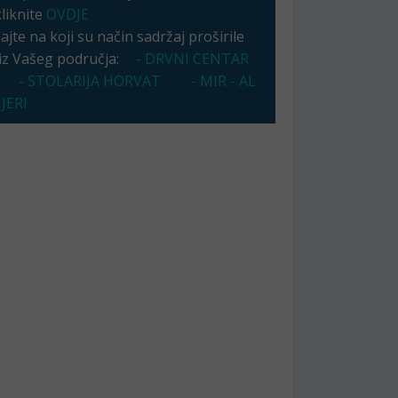
kliknite
OVDJE
jte na koji su način sadržaj proširile
 iz Vašeg područja:
- DRVNI CENTAR
- STOLARIJA HORVAT
- MIR - AL
JERI