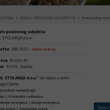
USTRIJA
DRVO I PROIZVODI OD DRVETA
Proizvodnja nam
ziv poslovnog subjekta
G. STOLARIJA d.o.o.
lefon
099 7537 ...
klikni za broj
resa
Brnčići 41
ad
51215 Kastav
 G. STOLARIJA d.o.o."
se nalazi u ovim
egorijama
izvodnja namještaja
lar | Stolarska radionica
đenje interijera | Dizajn interijera
Želite 
na vrata | Unutarnja vrata