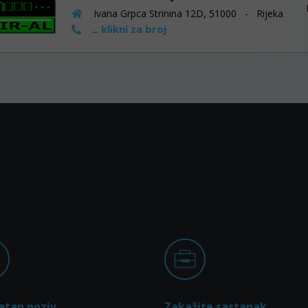
Ivana Grpca Strinina 12D, 51000 - Rijeka
klikni za broj
...
atan poziv
Zakažite sastanak