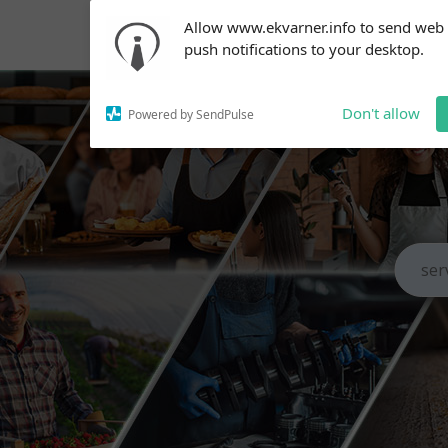
Subscribe to our
Allow www.ekvarner.info to send web
notifications!
push notifications to your desktop.
To enable permission prompts, click
on the notification icon
Don't allow
Powered by SendPulse