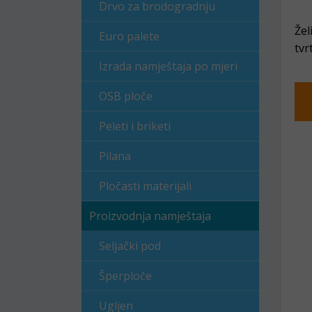
Drvo za brodogradnju
Žel
Euro palete
tvr
Izrada namještaja po mjeri
OSB ploče
Peleti i briketi
Pilana
Pločasti materijali
Proizvodnja namještaja
Seljački pod
Šperploče
Ugljen