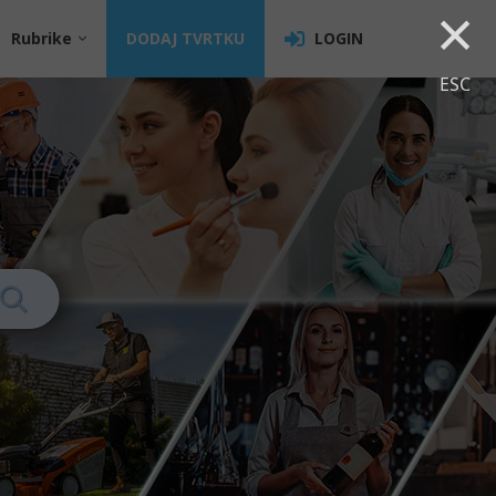
×
Rubrike
DODAJ TVRTKU
LOGIN
ESC