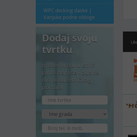
WPC decking daske |
Vanjske podne obloge
Dodaj svoju
Uk
tvrtku.
Imate tvrtku u Istri?
Javite nam se i budite
dio poduzetničkog
portala!