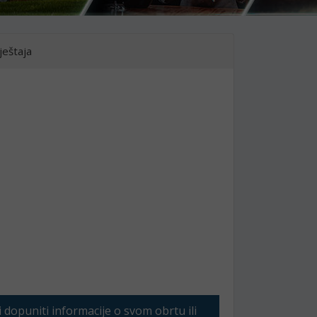
ještaja
li dopuniti informacije o svom obrtu ili