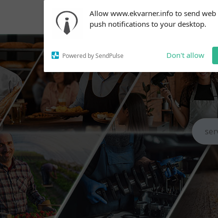
Subscribe to our
Allow www.ekvarner.info to send web
notifications!
push notifications to your desktop.
To enable permission prompts, click
on the notification icon
Don't allow
Powered by SendPulse