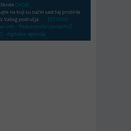
kliknite
OVDJE
jte na koji su način sadržaj proširile
 iz Vašeg područja:
- ESTUDIO
-
er.info - Poduzetnički portal PGŽ
-
 - digitalna agencija