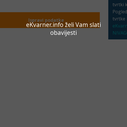
tvrtki 
Pogleda
tvrtke
Ispravi podatke
eKvarner.info želi Vam slati
eKvarn
obavijesti
NIVAGO