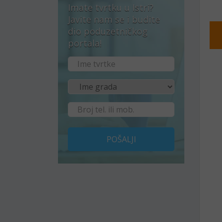
Imate tvrtku u Istri?
Javite nam se i budite
dio poduzetničkog
portala!
POŠALJI