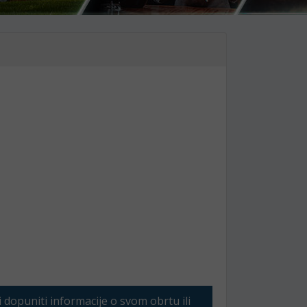
li dopuniti informacije o svom obrtu ili