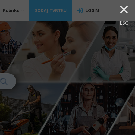
×
Rubrike
DODAJ TVRTKU
LOGIN
ESC