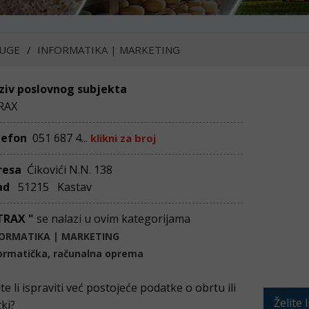
UGE
INFORMATIKA | MARKETING
ziv poslovnog subjekta
RAX
lefon
051 687 4...
klikni za broj
resa
Ćikovići N.N. 138
ad
51215 Kastav
TRAX "
se nalazi u ovim kategorijama
FORMATIKA | MARKETING
ormatička, računalna oprema
ite li ispraviti već postojeće podatke o obrtu ili
Želite 
tki?