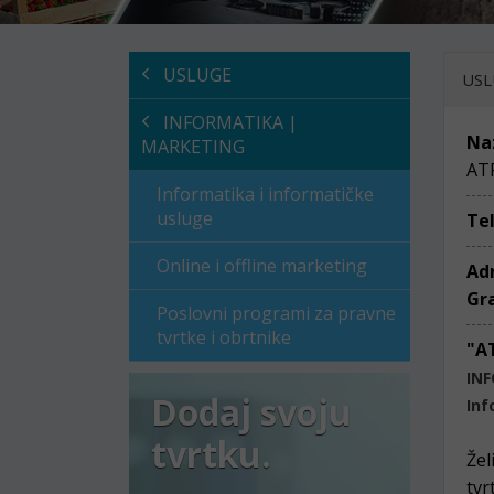
USLUGE
USL
INFORMATIKA |
Na
MARKETING
AT
Informatika i informatičke
usluge
Te
Online i offline marketing
Ad
Gr
Poslovni programi za pravne
tvrtke i obrtnike
"A
IN
Dodaj svoju
Inf
tvrtku.
Žel
tvr