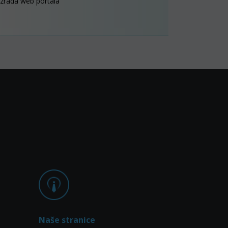
izrada web portala
Naše stranice