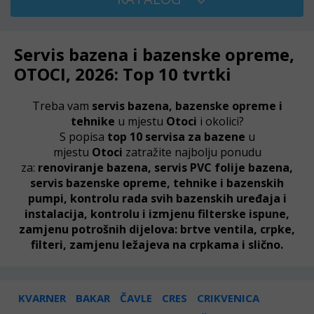
Servis bazena i bazenske opreme,
OTOCI, 2026: Top 10 tvrtki
Treba vam
servis bazena, bazenske opreme i
tehnike
u mjestu
Otoci
i okolici?
S popisa
top 10 servisa za bazene
u
mjestu
Otoci
zatražite najbolju ponudu
za:
renoviranje bazena, servis PVC folije bazena,
servis bazenske opreme, tehnike i bazenskih
pumpi, kontrolu rada svih bazenskih uređaja i
instalacija, kontrolu i izmjenu filterske ispune,
zamjenu potrošnih dijelova: brtve ventila, crpke,
filteri, zamjenu ležajeva na crpkama i slično.
KVARNER
BAKAR
ČAVLE
CRES
CRIKVENICA