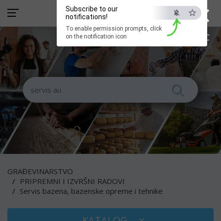
×
Subscribe to our
notifications!
To enable permission prompts, click
ESC
on the notification icon
GRAĐEVINARSTVO
PRIPREMNI I IZVRŠNI RADOVI
Servis bazena, bazenske opreme i tehnike
KATALOG