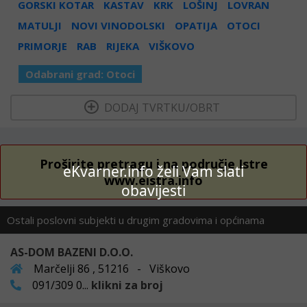
GORSKI KOTAR
KASTAV
KRK
LOŠINJ
LOVRAN
MATULJI
NOVI VINODOLSKI
OPATIJA
OTOCI
PRIMORJE
RAB
RIJEKA
VIŠKOVO
Odabrani grad:
Otoci
  DODAJ TVRTKU/OBRT 
Proširite pretragu i na područje Istre
eKvarner.info želi Vam slati
www.eistra.info
obavijesti
Ostali poslovni subjekti u drugim gradovima i općinama
AS-DOM BAZENI D.O.O.
Marčelji 86 , 51216 - Viškovo
091/309 0...
klikni za broj