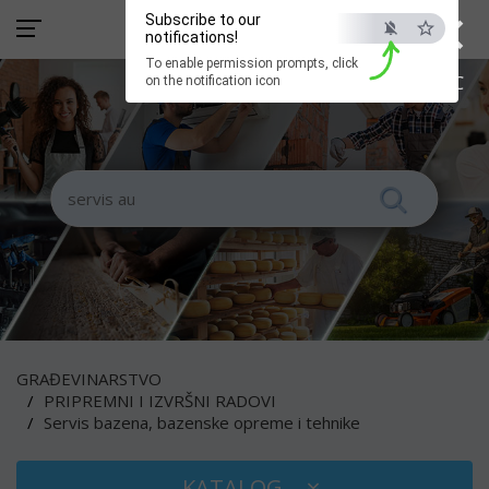
×
Subscribe to our
notifications!
To enable permission prompts, click
ESC
on the notification icon
GRAĐEVINARSTVO
PRIPREMNI I IZVRŠNI RADOVI
Servis bazena, bazenske opreme i tehnike
KATALOG