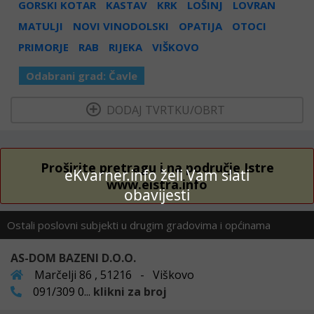
GORSKI KOTAR
KASTAV
KRK
LOŠINJ
LOVRAN
MATULJI
NOVI VINODOLSKI
OPATIJA
OTOCI
PRIMORJE
RAB
RIJEKA
VIŠKOVO
Odabrani grad:
Čavle
  DODAJ TVRTKU/OBRT 
Proširite pretragu i na područje Istre
eKvarner.info želi Vam slati
www.eistra.info
obavijesti
Ostali poslovni subjekti u drugim gradovima i općinama
AS-DOM BAZENI D.O.O.
Marčelji 86 , 51216 - Viškovo
091/309 0...
klikni za broj