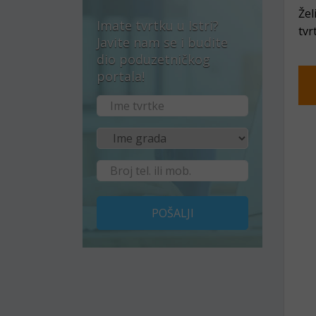
Žel
Imate tvrtku u Istri?
tvr
Javite nam se i budite
dio poduzetničkog
portala!
POŠALJI