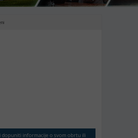
ni
li dopuniti informacije o svom obrtu ili