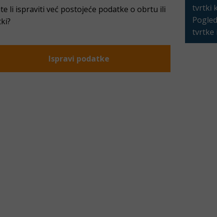
tvrtki 
ite li ispraviti već postojeće podatke o obrtu ili
Pogleda
tki?
tvrtke
Ispravi podatke