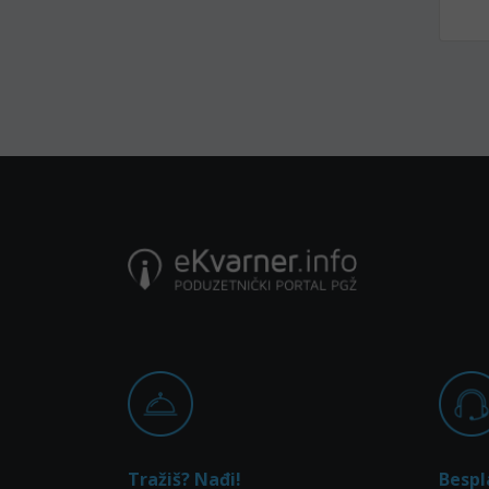
Tražiš? Nađi!
Bespl