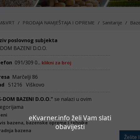
M&VRT
PRODAJA NAMJEŠTAJA I OPREME
Sanitarije
Baze
ziv poslovnog subjekta
-DOM BAZENI D.O.O.
lefon
091/309 0...
klikni za broj
resa
Marčelji 86
ad
51216 Viškovo
S-DOM BAZENI D.O.O."
se nalazi u ovim
egorijama
eni
eKvarner.info želi Vam slati
vis bazena, bazenske opreme i tehnike
obavijesti
radnja bazena
Želite 