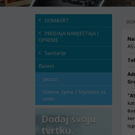
DOM&VRT
DO
PRODAJA NAMJEŠTAJA I
Na
OPREME
AS
Sanitarije
Te
Bazeni
Ad
Jacuzzi
Gr
Slavine, špine | Mješalice za
"A
vodu
kat
Baz
Dodaj svoju
Ser
Izg
tvrtku.