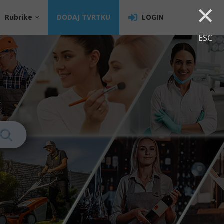
×
Rubrike
DODAJ TVRTKU
LOGIN
ESC