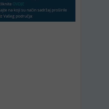
kliknite
OVDJE
jte na koji su način sadržaj proširile
 iz Vašeg područja: