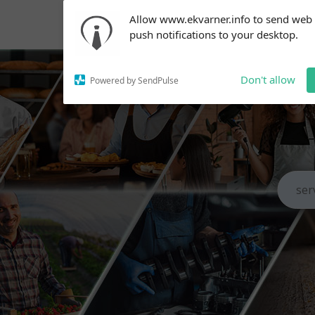
Subscribe to our
Allow www.ekvarner.info to send web
notifications!
push notifications to your desktop.
To enable permission prompts, click
on the notification icon
Don't allow
Powered by SendPulse