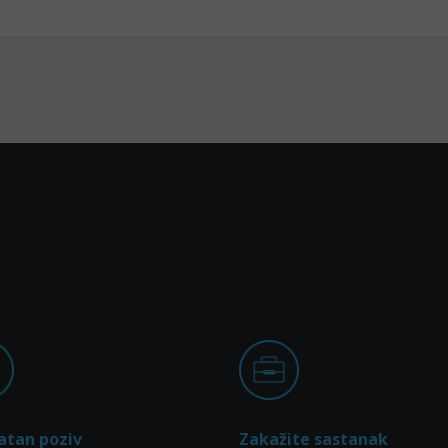
atan poziv
Zakažite sastanak