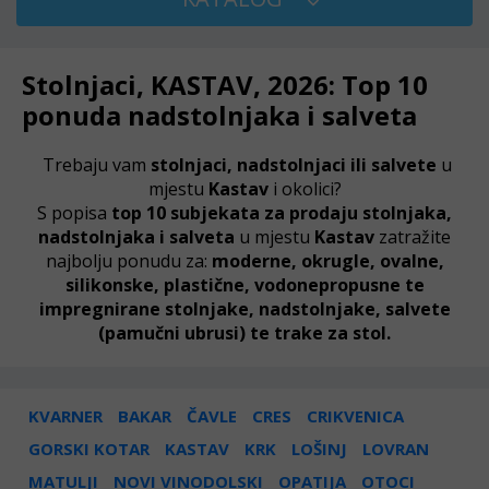
Stolnjaci, KASTAV, 2026: Top 10
ponuda nadstolnjaka i salveta
Trebaju vam
stolnjaci, nadstolnjaci ili salvete
u
mjestu
Kastav
i okolici?
S popisa
top 10 subjekata za prodaju stolnjaka,
nadstolnjaka i salveta
u mjestu
Kastav
zatražite
najbolju ponudu za:
moderne, okrugle, ovalne,
silikonske, plastične, vodonepropusne te
impregnirane stolnjake, nadstolnjake, salvete
(p
amučni
ubrusi) te trake za stol.
KVARNER
BAKAR
ČAVLE
CRES
CRIKVENICA
GORSKI KOTAR
KASTAV
KRK
LOŠINJ
LOVRAN
MATULJI
NOVI VINODOLSKI
OPATIJA
OTOCI