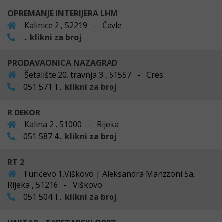
OPREMANJE INTERIJERA LHM
Kalinice 2 , 52219 - Čavle
...
klikni za broj
PRODAVAONICA NAZAGRAD
Šetalište 20. travnja 3 , 51557 - Cres
051 571 1...
klikni za broj
R DEKOR
Kalina 2 , 51000 - Rijeka
051 587 4...
klikni za broj
RT 2
Furićevo 1,Viškovo | Aleksandra Manzzoni 5a,
Rijeka , 51216 - Viškovo
051 504 1...
klikni za broj