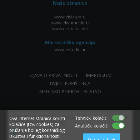
Naše stranice
www.eistra.info
www.ekvarner.info
www.ecroatia.info
Marketinška agencija
www.estudio.hr
IZJAVA O PRIVATNOSTI
IMPRESSUM
UVJETI KORIŠTENJA
MEDIJSKO POKROVITELJSTVO
×
Allow www.ekvarner.info to send web push
Tehnički kolačići
Ova internet stranica koristi
notifications to your desktop.
kolačiće (tzv. cookies) za
Analitički kolačići
pružanje boljeg korisničkog
Powered by SendPulse
iskustva i funkcionalnosti.
Spremi odabir
made by NIVAGO