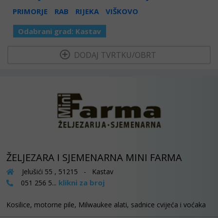
PRIMORJE
RAB
RIJEKA
VIŠKOVO
Odabrani grad:
Kastav
  DODAJ TVRTKU/OBRT 
ŽELJEZARA I SJEMENARNA MINI FARMA
Jelušići 55 , 51215 - Kastav
klikni za broj
051 256 5...
Kosilice, motorne pile, Milwaukee alati, sadnice cvijeća i voćaka