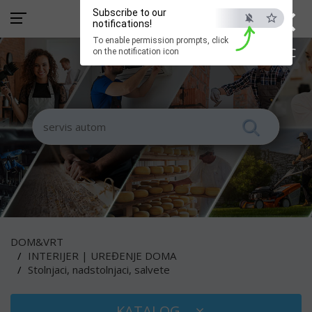
×
Subscribe to our
notifications!
To enable permission prompts, click
ESC
on the notification icon
DOM&VRT
INTERIJER | UREĐENJE DOMA
Stolnjaci, nadstolnjaci, salvete
KATALOG