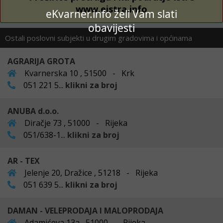
www.eistra.info
eKvarner.info želi Vam slati
obavijesti
Ostali poslovni subjekti u drugim gradovima i općinama
AGRARIJA GROTA
Kvarnerska 10 , 51500 - Krk
051 221 5...
klikni za broj
ANUBA d.o.o.
Diračje 73 , 51000 - Rijeka
051/638-1...
klikni za broj
AR - TEX
Jelenje 20, Dražice , 51218 - Rijeka
051 639 5...
klikni za broj
DAMAN - VELEPRODAJA I MALOPRODAJA
Adamićeva 13a , 51000 - Rijeka