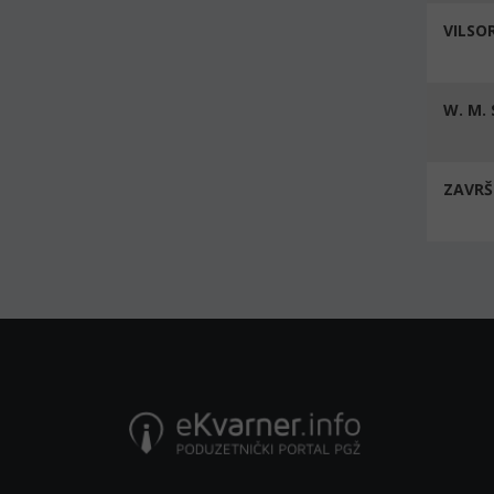
VILSOR
W. M. 
ZAVRŠ