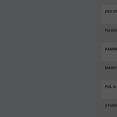
EKO P
FeroFl
KAMIN
MARI
PUL d.
STUDI