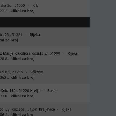
ska 26 , 51550 - Krk
2 2...
klikni za broj
ići 25 , 51221 - Rijeka
kni za broj
z Marije Krucifikse Kozulić 2 , 51000 - Rijeka
8 8...
klikni za broj
ići 63 , 51216 - Viškovo
62 ...
klikni za broj
 Selo 112 , 51226 Hreljin - Bakar
3 8...
klikni za broj
ol 58, Križišće , 51241 Kraljevica - Rijeka
6 4...
klikni za broj