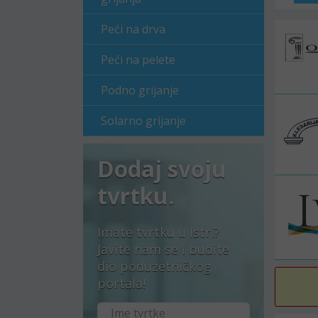
Peći na drva
Peći na pelete
Podno grijanje
Solarno grijanje
Dodaj svoju
tvrtku.
Imate tvrtku u Istri?
Javite nam se i budite
dio poduzetničkog
portala!