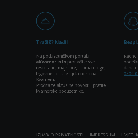
Tražiš? Nađi!
Bespl
Na poduzetničkom portalu
Radno 
eKvarner.info
pronađite sve
podršk
restorane, majstore, stomatologe,
dana od
trgovine i ostale djelatnosti na
0800 0
Kvarneru.
Pročitajte aktualne novosti i pratite
kvarnerske poduzetnike.
IZJAVA O PRIVATNOSTI
IMPRESSUM
UVJETI 