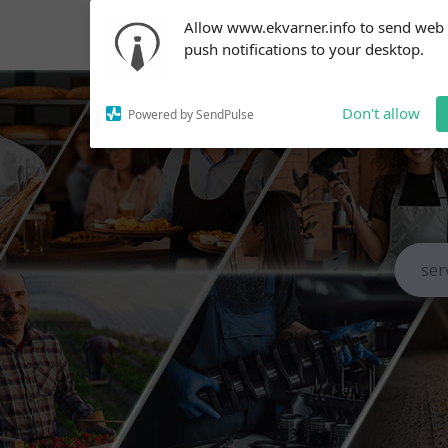
Subscribe to our
Allow www.ekvarner.info to send web
notifications!
push notifications to your desktop.
To enable permission prompts, click
on the notification icon
Don't allow
Powered by SendPulse