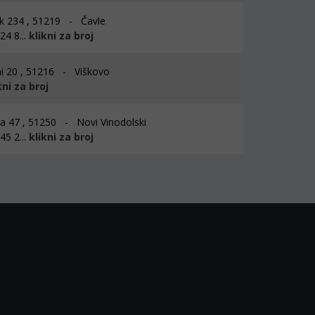
k 234 , 51219 - Čavle
4 8...
klikni za broj
i 20 , 51216 - Viškovo
kni za broj
ka 47 , 51250 - Novi Vinodolski
5 2...
klikni za broj