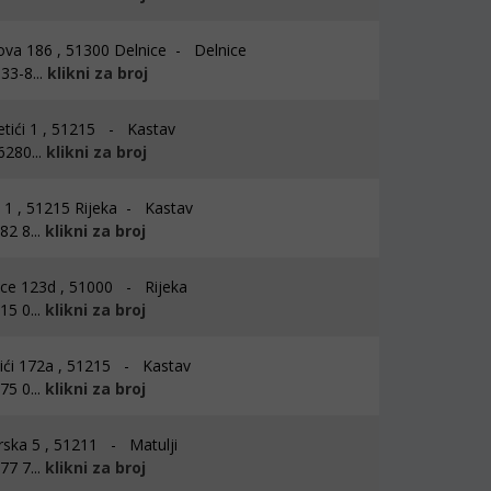
ova 186 , 51300 Delnice - Delnice
33-8...
klikni za broj
ići 1 , 51215 - Kastav
6280...
klikni za broj
i 1 , 51215 Rijeka - Kastav
2 8...
klikni za broj
ce 123d , 51000 - Rijeka
5 0...
klikni za broj
ići 172a , 51215 - Kastav
5 0...
klikni za broj
rska 5 , 51211 - Matulji
7 7...
klikni za broj