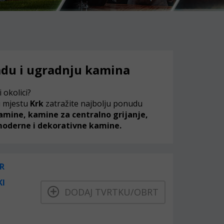
adu i ugradnju kamina
i okolici?
 mjestu
Krk
zatražite najbolju ponudu
kamine, kamine za centralno grijanje,
 moderne i dekorativne kamine.
R
KI
DODAJ TVRTKU/OBRT