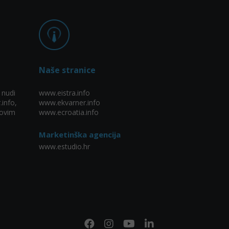
Naše stranice
 nudi
www.eistra.info
.info,
www.ekvarner.info
ovim
www.ecroatia.info
Marketinška agencija
www.estudio.hr