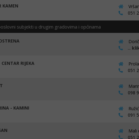
R KAMEN
Vršan
051 22
poslovni subjekti u drugim gradovima i općinama
OSTRENA
Dorič
...
kli
 CENTAR RIJEKA
Prola
051 22
T
Marin
098 93
RINA - KAMINI
Ružić
091 57
 SAN
Mali d
051 28