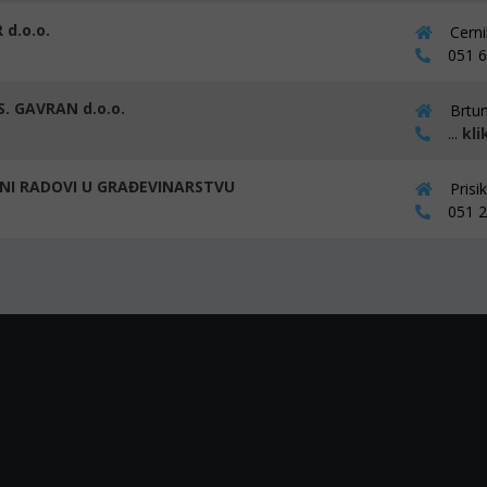
 d.o.o.
Cerni
051 62
S. GAVRAN d.o.o.
Brtun
...
kli
NI RADOVI U GRAĐEVINARSTVU
Prisi
051 24