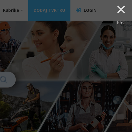
×
Rubrike
DODAJ TVRTKU
LOGIN
ESC