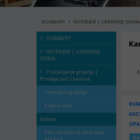
DOM&VRT
INTERIJER | UREĐENJE DOMA
DOM&VRT
Ka
INTERIJER | UREĐENJE
DOMA
z
Postavljanje grijanja |
Prodaja peći i kamina
Centralno grijanje
KVA
Kaljeve peći
KAS
Kamini
OPA
Peći i kotlovi za centralna
Od
grijanja