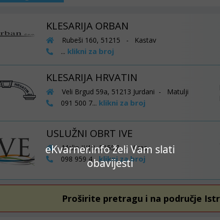
KLESARIJA ORBAN
Rubeši 160, 51215 - Kastav
klikni za broj
...
KLESARIJA HRVATIN
Veli Brgud 59a, 51213 Jurdani - Matulji
klikni za broj
091 500 7...
USLUŽNI OBRT IVE
eKvarner.info želi Vam slati
Melin II/19, 51557 - Cres
klikni za broj
098 959 4...
obavijesti
Proširite pretragu i na područje Ist