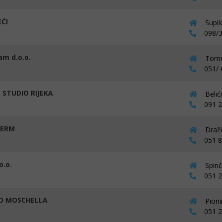
EĆI
Supil
098/3
am d.o.o.
Tomet
051/ 
 STUDIO RIJEKA
Belić
091 28
TERM
Draži
051 81
o.o.
Spinč
051 27
O MOSCHELLA
Pioni
051 27