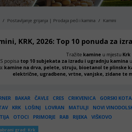
Postavljanje grijanja | Prodaja peći i kamina
Kamini
mini, KRK, 2026: Top 10 ponuda za izr
Tražite
kamine
u mjestu
Krk
S popisa
top 10 subjekata za izradu i ugradnju kamina
u
a:
kamine na drva, pelete, struju, bioetanol te plinske 
električne, ugradbene, vrtne, vanjske, zidane te
RNER
BAKAR
ČAVLE
CRES
CRIKVENICA
GORSKI KOTA
TAV
KRK
LOŠINJ
LOVRAN
MATULJI
NOVI VINODOLS
TIJA
OTOCI
PRIMORJE
RAB
RIJEKA
VIŠKOVO
abrani grad:
Krk