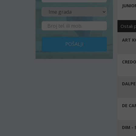
JUNIO
Ostali 
ART K
POŠALJI
CREDO
DALPE
DE CA
DIM -