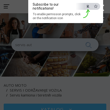
×
Subscribe to our
notifications!
To enable permission prompts, click
ESC
on the notification icon
AUTO MOTO
SERVIS I ODRŽAVANJE VOZILA
Servis kamiona i teretnih vozila
KATALOG