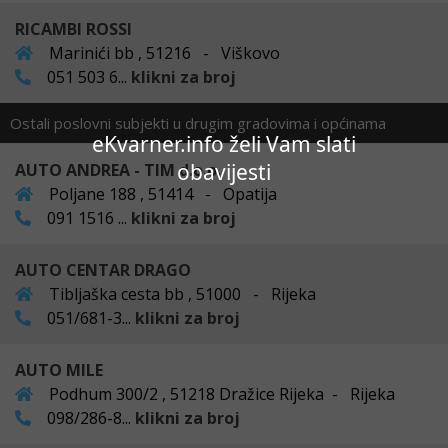
RICAMBI ROSSI
Marinići bb , 51216 - Viškovo
051 503 6...
klikni za broj
Ostali poslovni subjekti u drugim gradovima i općinama
eKvarner.info želi Vam slati
obavijesti
AUTO ANDREA - TIM d.o.o.
Poljane 188 , 51414 - Opatija
091 1516 ...
klikni za broj
AUTO CENTAR DRAGO
Tibljaška cesta bb , 51000 - Rijeka
051/681-3...
klikni za broj
AUTO MILE
Podhum 300/2 , 51218 Dražice Rijeka - Rijeka
098/286-8...
klikni za broj