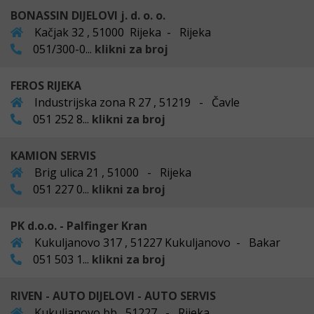
BONASSIN DIJELOVI j. d. o. o.
Kačjak 32 , 51000 Rijeka - Rijeka
051/300-0...
klikni za broj
FEROS RIJEKA
Industrijska zona R 27 , 51219 - Čavle
051 252 8...
klikni za broj
KAMION SERVIS
Brig ulica 21 , 51000 - Rijeka
051 227 0...
klikni za broj
PK d.o.o. - Palfinger Kran
Kukuljanovo 317 , 51227 Kukuljanovo - Bakar
051 503 1...
klikni za broj
RIVEN - AUTO DIJELOVI - AUTO SERVIS
Kukuljanovo bb , 51227 - Rijeka