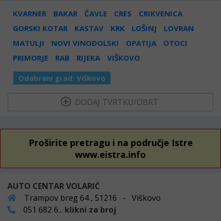
KVARNER
BAKAR
ČAVLE
CRES
CRIKVENICA
GORSKI KOTAR
KASTAV
KRK
LOŠINJ
LOVRAN
MATULJI
NOVI VINODOLSKI
OPATIJA
OTOCI
PRIMORJE
RAB
RIJEKA
VIŠKOVO
Odabrani grad:
Viškovo
  DODAJ TVRTKU/OBRT 
Proširite pretragu i na područje Istre
www.eistra.info
AUTO CENTAR VOLARIĆ
Trampov breg 64 , 51216 - Viškovo
051 682 6...
klikni za broj