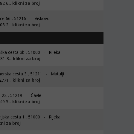
2 6...
klikni za broj
će 66 , 51216 - Viškovo
3 2...
klikni za broj
aška cesta bb , 51000 - Rijeka
81-3...
klikni za broj
erska cesta 3 , 51211 - Matulji
2771...
klikni za broj
 22 , 51219 - Čavle
9 5...
klikni za broj
njska cesta 1 , 51000 - Rijeka
kni za broj