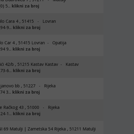
) 5...
klikni za broj
ilo Cara 4 , 51415 - Lovran
94-9...
klikni za broj
lo Car 4 , 51415 Lovran - Opatija
94 9...
klikni za broj
ići 42/b , 51215 Kastav Kastav - Kastav
73-6...
klikni za broj
janovo bb , 51227 - Rijeka
4 3...
klikni za broj
e Račkog 43 , 51000 - Rijeka
24-1...
klikni za broj
 69 Matulji | Zametska 54 Rijeka , 51211 Matulji