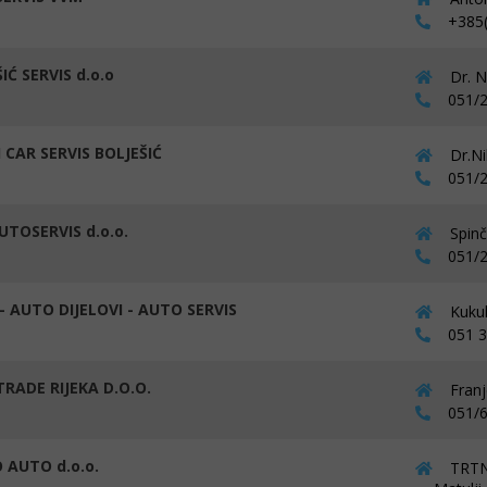
+385(0
IĆ SERVIS d.o.o
Dr. N
051/2
 CAR SERVIS BOLJEŠIĆ
Dr.Ni
051/2
UTOSERVIS d.o.o.
Spinč
051/2
- AUTO DIJELOVI - AUTO SERVIS
Kukul
051 37
TRADE RIJEKA D.O.O.
Franj
051/6
 AUTO d.o.o.
TRTNI