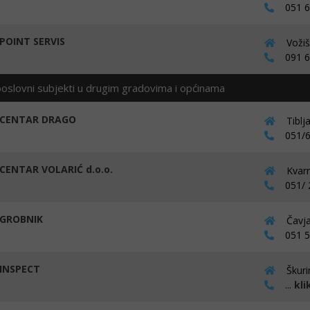
051 68
OINT SERVIS
Vožiš
091 60
poslovni subjekti u drugim gradovima i općinama
CENTAR DRAGO
Tiblj
051/6
CENTAR VOLARIĆ d.o.o.
Kvarn
051/ 
GROBNIK
Čavja
051 54
INSPECT
Škuri
...
kli