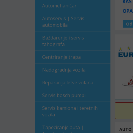
KAS
Automehaničar
OPA
Autoservis | Servis
Od
automobila
Baždarenje i servis
tahografa
Centriranje trapa
Nadogradnja vozila
Reparacija letve volana
Servis bosch pumpi
Servis kamiona i teretnih
vozila
Tapeciranje auta |
AUTO 