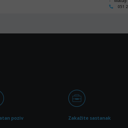
- Matulji
051 27
atan poziv
Zakažite sastanak