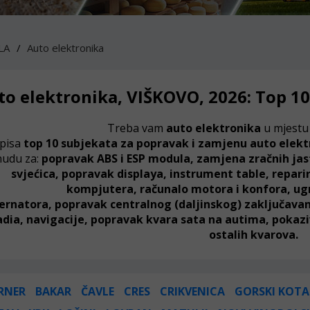
LA
Auto elektronika
o elektronika, VIŠKOVO, 2026: Top 10 
Treba vam
auto elektronika
u mjest
pisa
top 10 subjekata za popravak i zamjenu auto elek
udu za:
popravak ABS i ESP modula, zamjena zračnih jas
svjećica, popravak displaya, instrument table, repar
kompjutera,
računalo motora i konfora,
ug
ternatora,
popravak
centralnog (daljinskog) zaključavan
adia, navigacije, popravak kvara sata na autima, pokaz
ostalih kvarova.
RNER
BAKAR
ČAVLE
CRES
CRIKVENICA
GORSKI KOTA