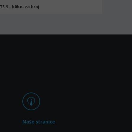
3 9...
klikni za broj
Naše stranice