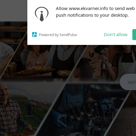
Subscribe to our
Allow www.ekvarner.info to send web
notifications!
push notifications to your desktop.
To enable permission prompts, click
on the notification icon
Don't allow
Powered by SendPulse