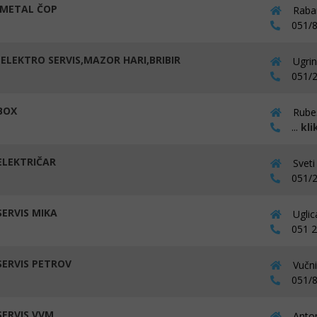
METAL ČOP
Raban
051/8
ELEKTRO SERVIS,MAZOR HARI,BRIBIR
Ugrin
051/2
BOX
Rubeš
...
kli
LEKTRIČAR
Sveti
051/2
ERVIS MIKA
Uglic
051 28
ERVIS PETROV
Vučni
051/8
ERVIS VVM
Anton