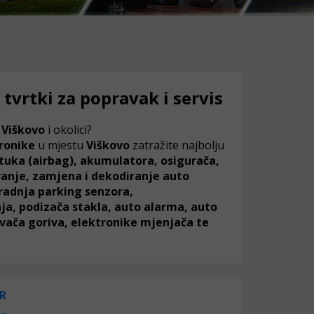
tvrtki za popravak i servis
u
Viškovo
i okolici?
tronike
u mjestu
Viškovo
zatražite najbolju
tuka (airbag), akumulatora, osigurača,
iranje, zamjena i dekodiranje auto
radnja parking senzora,
ja, podizača stakla, auto alarma, auto
ivača goriva, elektronike mjenjača te
R