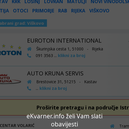
TAV
KRK
LOŠINJ
LOVRAN
MATULJI
NOVI VINODOLS
TIJA
OTOCI
PRIMORJE
RAB
RIJEKA
VIŠKOVO
abrani grad:
Viškovo
EUROTON INTERNATIONAL
Škurinjska cesta 1, 51000 - Rijeka
klikni za broj
091 3563 ...
AUTO KRUNA SERVIS
Brestovice 31, 51215 - Kastav
klikni za broj
...
Proširite pretragu i na područje Ist
eKvarner.info želi Vam slati
obavijesti
CENTAR VOLARIĆ
Tramp