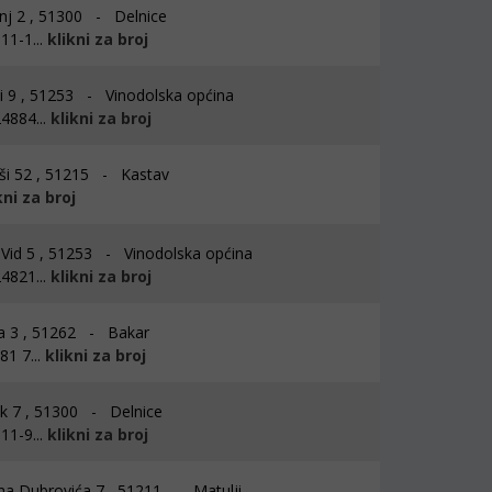
j 2 , 51300 - Delnice
11-1...
klikni za broj
i 9 , 51253 - Vinodolska općina
4884...
klikni za broj
i 52 , 51215 - Kastav
kni za broj
 Vid 5 , 51253 - Vinodolska općina
4821...
klikni za broj
a 3 , 51262 - Bakar
1 7...
klikni za broj
k 7 , 51300 - Delnice
11-9...
klikni za broj
a Dubrovića 7 , 51211 - Matulji