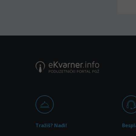
Tražiš? Nađi!
Bespl