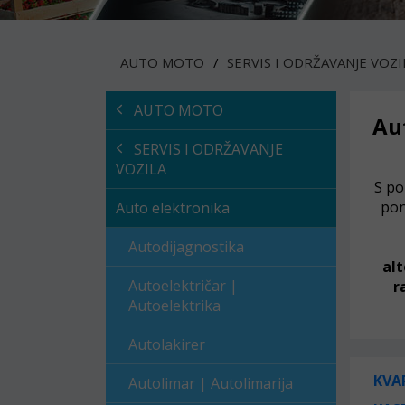
AUTO MOTO
SERVIS I ODRŽAVANJE VOZI
AUTO MOTO
Aut
SERVIS I ODRŽAVANJE
VOZILA
S po
pon
Auto elektronika
Autodijagnostika
al
Autoelektričar |
r
Autoelektrika
Autolakirer
KVA
Autolimar | Autolimarija