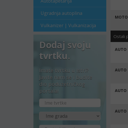
Autotapetarija
Ugradnja autoplina
MOTOP
Vulkanizer | Vulkanizacija
Ostali 
Dodaj svoju
AUTO 
tvrtku.
Imate tvrtku u Istri?
AUTO 
Javite nam se i budite
dio poduzetničkog
portala!
AUTO 
AUTO 