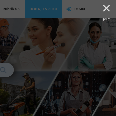
×
Rubrike
DODAJ TVRTKU
LOGIN
ESC