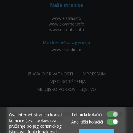
Naše stranice
www.eistra.info
www.ekvarner.info
www.ecroatia.info
Marketinška agencija
www.estudio.hr
IZJAVA O PRIVATNOSTI
IMPRESSUM
UVJETI KORIŠTENJA
MEDIJSKO POKROVITELJSTVO
×
Allow www.ekvarner.info to send web push
Tehnički kolačići
Ova internet stranica koristi
notifications to your desktop.
kolačiće (tzv. cookies) za
Analitički kolačići
pružanje boljeg korisničkog
Powered by SendPulse
iskustva i funkcionalnosti.