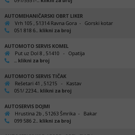
091/5551-...
klikni za broj
AUTOMEHANIČARSKI OBRT LIKER
Vrh 105 , 51314 Ravna Gora - Gorski kotar
051 818 6...
klikni za broj
AUTOMOTO SERVIS KOMEL
Put uz Dol 8 , 51410 - Opatija
...
klikni za broj
AUTOMOTO SERVIS TIČAK
Rešetari 41 , 51215 - Kastav
051/ 2234...
klikni za broj
AUTOSERVIS DOJMI
Hrustina 2b , 51263 Šmrika - Bakar
099 586 2...
klikni za broj