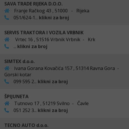
SAVA TRADE RIJEKA D.O.O.
Franje Račkog 43 , 51000 - Rijeka
051/624-1...
klikni za broj
SERVIS TRAKTORA I VOZILA VRBNIK
Vrtec 16 , 51516 Vrbnik Vrbnik - Krk
...
klikni za broj
SIMTEX d.o.o.
Ivana Gorana Kovačića 157 , 51314 Ravna Gora -
Gorski kotar
099 595 2...
klikni za broj
ŠPIJUNETA
Tutnovo 17 , 51219 Svilno - Čavle
051 252 3...
klikni za broj
TECNO AUTO d.o.o.