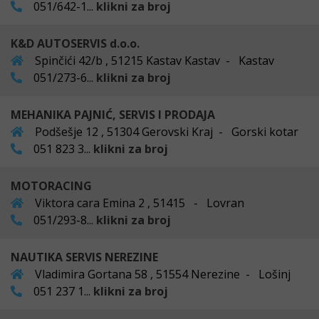
051/642-1...
klikni za broj
K&D AUTOSERVIS d.o.o.
Spinčići 42/b , 51215 Kastav Kastav - Kastav
051/273-6...
klikni za broj
MEHANIKA PAJNIĆ, SERVIS I PRODAJA
Podšešje 12 , 51304 Gerovski Kraj - Gorski kotar
051 823 3...
klikni za broj
MOTORACING
Viktora cara Emina 2 , 51415 - Lovran
051/293-8...
klikni za broj
NAUTIKA SERVIS NEREZINE
Vladimira Gortana 58 , 51554 Nerezine - Lošinj
051 237 1...
klikni za broj