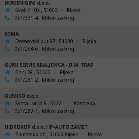
DOMENIGINI d.o.o.
Školjić 10a , 51000 - Rijeka
051/331-4...
klikni za broj
EGMA
Drenovski put 97 , 51000 - Rijeka
051/254-6...
klikni za broj
GUMI SERVIS KRALJEVICA - D.M. TRAP
Banj 38 , 51262 - Rijeka
051/281-2...
klikni za broj
GUMIKO d.o.o.
Sveta Lucija 9 , 51221 - Kostrena
051/289-1...
klikni za broj
HIDROKOP d.o.o. HP-AUTO ZAMET
Zametska bb , 51000 Rijeka - Rijeka