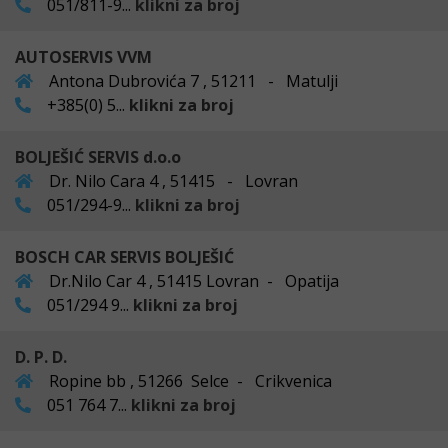
051/811-9...
klikni za broj
AUTOSERVIS VVM
Antona Dubrovića 7 , 51211 - Matulji
+385(0) 5...
klikni za broj
BOLJEŠIĆ SERVIS d.o.o
Dr. Nilo Cara 4 , 51415 - Lovran
051/294-9...
klikni za broj
BOSCH CAR SERVIS BOLJEŠIĆ
Dr.Nilo Car 4 , 51415 Lovran - Opatija
051/294 9...
klikni za broj
D. P. D.
Ropine bb , 51266 Selce - Crikvenica
051 764 7...
klikni za broj