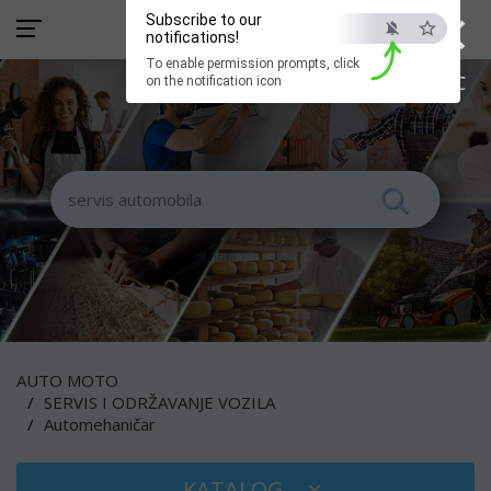
×
Subscribe to our
notifications!
To enable permission prompts, click
ESC
on the notification icon
AUTO MOTO
SERVIS I ODRŽAVANJE VOZILA
Automehaničar
KATALOG