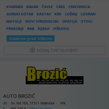
KVARNER
BAKAR
ČAVLE
CRES
CRIKVENICA
GORSKI KOTAR
KASTAV
KRK
LOŠINJ
LOVRAN
MATULJI
NOVI VINODOLSKI
OPATIJA
OTOCI
PRIMORJE
RAB
RIJEKA
VIŠKOVO
Odabrani grad:
Viškovo
  DODAJ TVRTKU/OBRT 
AUTO BROZIĆ
Sv. Vid 109, 51511 Malinska - Krk
klikni za broj
098 329 9...