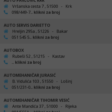
AUTO PAVLOVIĆ KRK
Vršanska cesta 7 , 51500 - Krk
098/449-7...
klikni za broj
AUTO SERVIS DARIETTO
Hreljin 295a , 51226 - Bakar
051 545 5...
klikni za broj
AUTOBOX
Rubeši 52 , 51215 - Kastav
...
klikni za broj
AUTOMEHANIČAR JURASIĆ
B. Vidulića 103 , 51550 - Lošinj
051/231-0...
klikni za broj
AUTOMEHANIČAR TIHOMIR VESIĆ
Ante Mandića 37 , 51000 - Rijeka