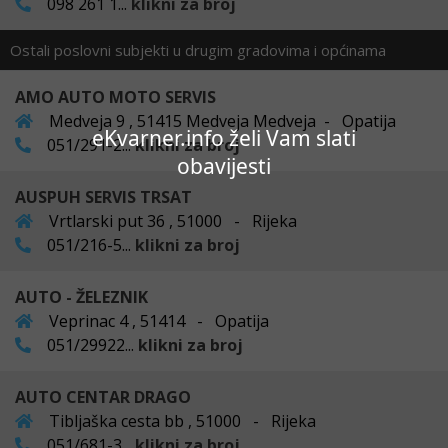
098 261 1...
klikni za broj
Ostali poslovni subjekti u drugim gradovima i općinama
AMO AUTO MOTO SERVIS
Medveja 9 , 51415 Medveja Medveja - Opatija
eKvarner.info želi Vam slati
051/291-2...
klikni za broj
obavijesti
AUSPUH SERVIS TRSAT
Vrtlarski put 36 , 51000 - Rijeka
051/216-5...
klikni za broj
AUTO - ŽELEZNIK
Veprinac 4 , 51414 - Opatija
051/29922...
klikni za broj
AUTO CENTAR DRAGO
Tibljaška cesta bb , 51000 - Rijeka
051/681-3...
klikni za broj