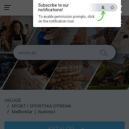
×
Subscribe to our
notifications!
To enable permission prompts, click
ESC
on the notification icon
USLUGE
SPORT I SPORTSKA OPREMA
Mađioničar | Iluzionist
KATALOG