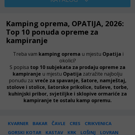
Kamping oprema, OPATIJA, 2026:
Top 10 ponuda opreme za
kampiranje
Treba vam
kamping oprema
u mjestu
Opatija
i
okolici?
S popisa
top 10 subjekata za prodaju opreme za
kampiranje
u mjestu
Opatija
zatražite najbolju
ponudu za:
vreće za spavanje, šatore, namještaj,
stolove i stolice,
šatorske prikolice, tuševe, torbe,
kuhinjski pribor, svjetiljke i sklopive ormariće za
kampiranje te ostalu kamp opremu.
KVARNER
BAKAR
ČAVLE
CRES
CRIKVENICA
GORSKI KOTAR
KASTAV
KRK
LOŠINJ
LOVRAN