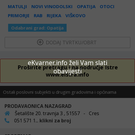
MATULJI
NOVI VINODOLSKI
OPATIJA
OTOCI
PRIMORJE
RAB
RIJEKA
VIŠKOVO
Odabrani grad:
Opatija
  DODAJ TVRTKU/OBRT 
eKvarner.info želi Vam slati
Proširite pretragu i na područje Istre
obavijesti
www.eistra.info
Ostali poslovni subjekti u drugim gradovima i općinama
PRODAVAONICA NAZAGRAD
Šetalište 20. travnja 3 , 51557 - Cres
051 571 1...
klikni za broj