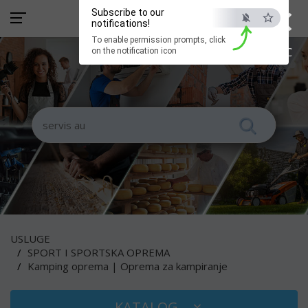
×
Subscribe to our
notifications!
To enable permission prompts, click
ESC
on the notification icon
USLUGE
SPORT I SPORTSKA OPREMA
Kamping oprema | Oprema za kampiranje
KATALOG