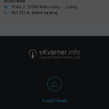
SPORTMAR
Priko 2 , 51550 Mali Lošinj - Lošinj
051 231 4...
klikni za broj
Tražiš? Nađi!