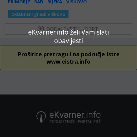
PRIMORJE
RAB
RIJEKA
VIŠKOVO
Odabrani grad:
Viškovo
  DODAJ TVRTKU/OBRT 
eKvarner.info želi Vam slati
obavijesti
Proširite pretragu i na područje Istre
www.eistra.info