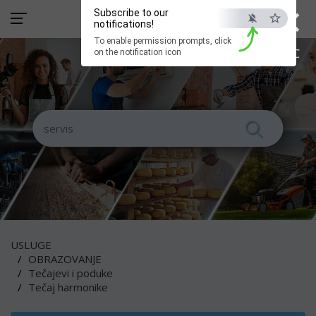
×
Subscribe to our
notifications!
To enable permission prompts, click
ESC
on the notification icon
USLUGE
OBRAZOVANJE
Tečajevi i poduke
Tečaj harmonike