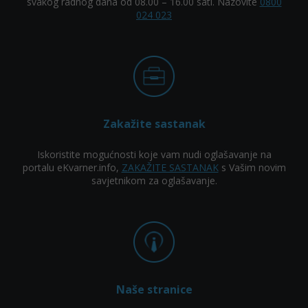
svakog radnog dana od 08.00 – 16.00 sati. Nazovite
0800
024 023
Zakažite sastanak
Iskoristite mogućnosti koje vam nudi oglašavanje na
portalu eKvarner.info,
ZAKAŽITE SASTANAK
s Vašim novim
savjetnikom za oglašavanje.
Naše stranice