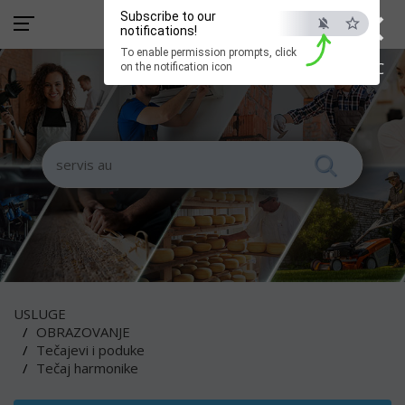
×
Subscribe to our
notifications!
To enable permission prompts, click
ESC
on the notification icon
USLUGE
OBRAZOVANJE
Tečajevi i poduke
Tečaj harmonike