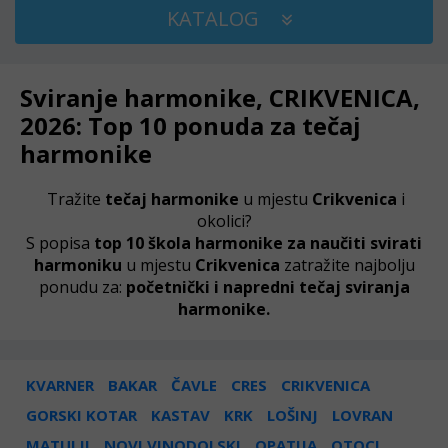
KATALOG
Sviranje harmonike, CRIKVENICA,
2026: Top 10 ponuda za tečaj
harmonike
Tražite
tečaj harmonike
u mjestu
Crikvenica
i
okolici?
S popisa
top 10 škola harmonike za naučiti svirati
harmoniku
u mjestu
Crikvenica
zatražite najbolju
ponudu za:
početnički i napredni tečaj sviranja
harmonike.
KVARNER
BAKAR
ČAVLE
CRES
CRIKVENICA
GORSKI KOTAR
KASTAV
KRK
LOŠINJ
LOVRAN
MATULJI
NOVI VINODOLSKI
OPATIJA
OTOCI