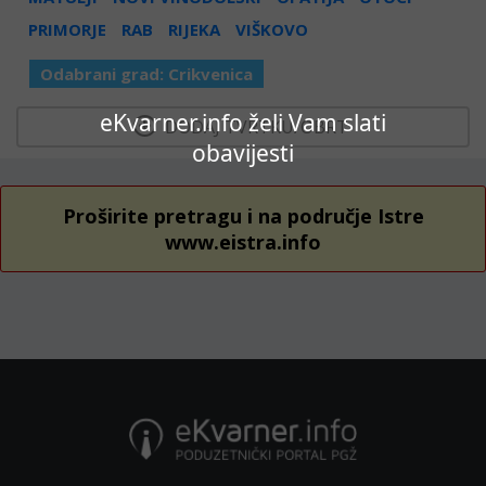
PRIMORJE
RAB
RIJEKA
VIŠKOVO
Odabrani grad:
Crikvenica
eKvarner.info želi Vam slati
  DODAJ TVRTKU/OBRT 
obavijesti
Proširite pretragu i na područje Istre
www.eistra.info