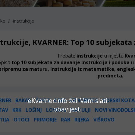
uke
Instrukcije
strukcije, KVARNER: Top 10 subjekata 
Trebate
instrukcije
u mjestu
Kva
opisa
top 10 subjekata za davanje instrukcija i poduka
u
ripremu za maturu, instrukcije iz matematike, englesko
predmeta.
eKvarner.info želi Vam slati
RNER
BAKAR
ČAVLE
CRES
CRIKVENICA
GORSKI KOTA
obavijesti
TAV
KRK
LOŠINJ
LOVRAN
MATULJI
NOVI VINODOLS
TIJA
OTOCI
PRIMORJE
RAB
RIJEKA
VIŠKOVO