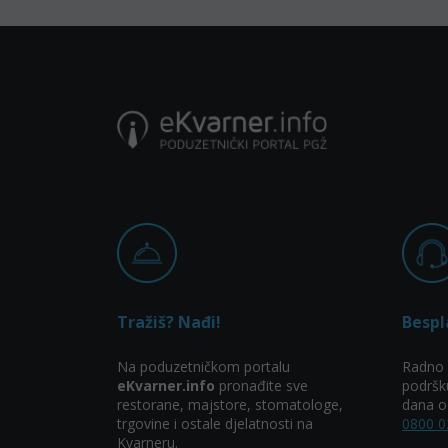
Tražiš? Nađi!
Bespl
Na poduzetničkom portalu
Radno 
eKvarner.info
pronađite sve
podršk
restorane, majstore, stomatologe,
dana od
trgovine i ostale djelatnosti na
0800 0
Kvarneru.