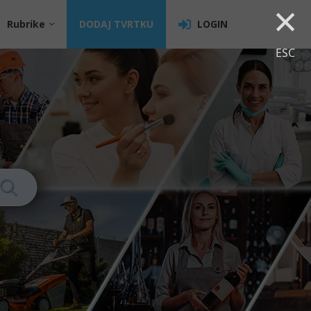
×
Rubrike
DODAJ TVRTKU
LOGIN
ESC