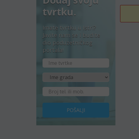
tvrtku.
Imate tvrtku u Istri?
Javite nam se i budite
dio poduzetničkog
portala!
POŠALJI