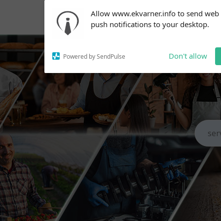
Subscribe to our
Allow www.ekvarner.info to send web
notifications!
push notifications to your desktop.
To enable permission prompts, click
on the notification icon
Don't allow
Powered by SendPulse