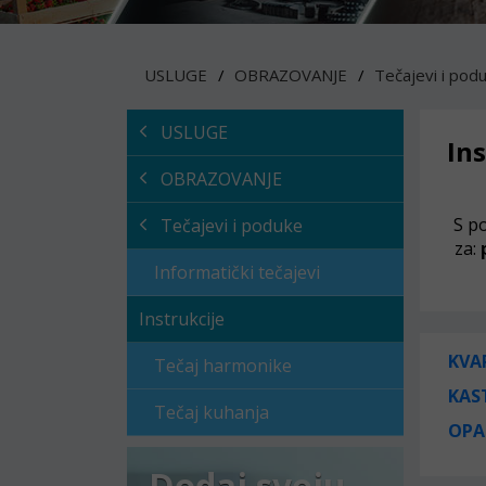
USLUGE
OBRAZOVANJE
Tečajevi i pod
USLUGE
In
OBRAZOVANJE
S p
Tečajevi i poduke
za:
p
Informatički tečajevi
Instrukcije
KVA
Tečaj harmonike
KAS
Tečaj kuhanja
OPA
Dodaj svoju