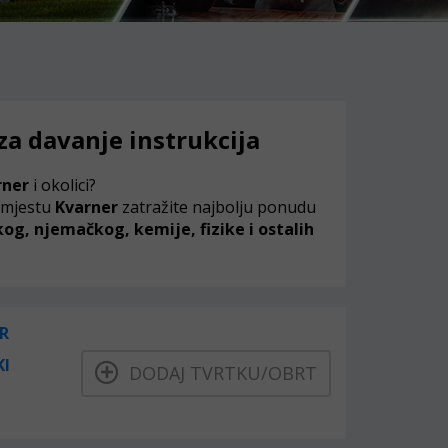
za davanje instrukcija
rner
i okolici?
 mjestu
Kvarner
zatražite najbolju ponudu
g, njemačkog, kemije, fizike i ostalih
R
KI
DODAJ TVRTKU/OBRT