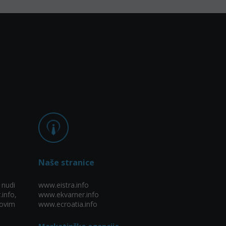
Naše stranice
 nudi
www.eistra.info
.info,
www.ekvarner.info
ovim
www.ecroatia.info