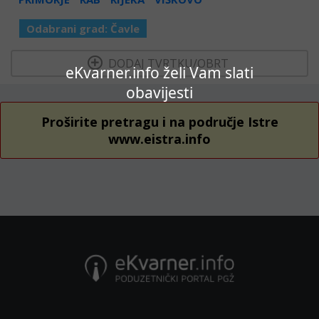
Odabrani grad:
Čavle
  DODAJ TVRTKU/OBRT 
eKvarner.info želi Vam slati
obavijesti
Proširite pretragu i na područje Istre
www.eistra.info