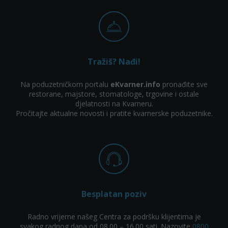
Tražiš? Nađi!
Na poduzetničkom portalu
eKvarner.info
pronađite sve
restorane, majstore, stomatologe, trgovine i ostale
djelatnosti na Kvarneru.
Pročitajte aktualne novosti i pratite kvarnerske poduzetnike.
Besplatan poziv
Radno vrijeme našeg Centra za podršku klijentima je
svakog radnog dana od 08.00 – 16.00 sati. Nazovite
0800