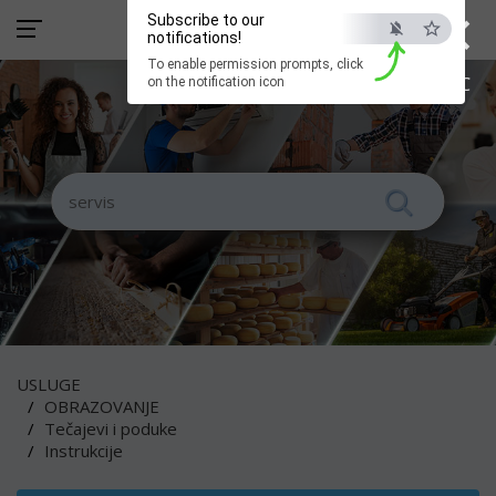
×
Subscribe to our
notifications!
To enable permission prompts, click
ESC
on the notification icon
USLUGE
OBRAZOVANJE
Tečajevi i poduke
Instrukcije