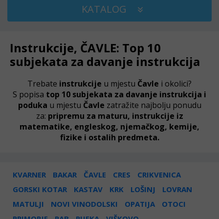
KATALOG
Instrukcije, ČAVLE: Top 10
subjekata za davanje instrukcija
Trebate
instrukcije
u mjestu
Čavle
i okolici?
S popisa
top 10 subjekata za davanje instrukcija i
poduka
u mjestu
Čavle
zatražite najbolju ponudu
za:
pripremu za maturu, instrukcije iz
matematike, engleskog, njemačkog, kemije,
fizike i ostalih predmeta.
KVARNER
BAKAR
ČAVLE
CRES
CRIKVENICA
GORSKI KOTAR
KASTAV
KRK
LOŠINJ
LOVRAN
MATULJI
NOVI VINODOLSKI
OPATIJA
OTOCI
PRIMORJE
RAB
RIJEKA
VIŠKOVO