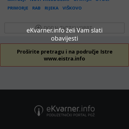
PRIMORJE
RAB
RIJEKA
VIŠKOVO
  DODAJ TVRTKU/OBRT 
eKvarner.info želi Vam slati
obavijesti
Proširite pretragu i na područje Istre
www.eistra.info