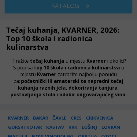
KATALOG
Tečaj kuhanja, KVARNER, 2026:
Top 10 škola i radionica
kulinarstva
Tražite
tečaj kuhanja
u mjestu
Kvarner
i okolici?
S popisa
top 10 škola i radionica kulinarstva
u
mjestu
Kvarner
zatražite najbolju ponudu
za:
početnički ili amaterski te napredni tečaj
kuhanja raznih jela, dekoriranja tanjura,
postavljanja stola i odabir odgovarajućeg vina.
KVARNER
BAKAR
ČAVLE
CRES
CRIKVENICA
GORSKI KOTAR
KASTAV
KRK
LOŠINJ
LOVRAN
MATULJI
NOVI VINODOLSKI
OPATIJA
OTOCI