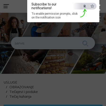
×
Subscribe to our
notifications!
To enable permission prompts, click
ESC
on the notification icon
USLUGE
OBRAZOVANJE
Tečajevi i poduke
Tečaj kuhanja