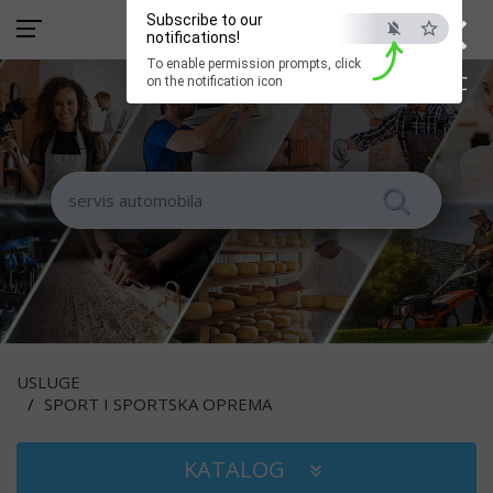
×
Subscribe to our
notifications!
To enable permission prompts, click
ESC
on the notification icon
USLUGE
SPORT I SPORTSKA OPREMA
KATALOG