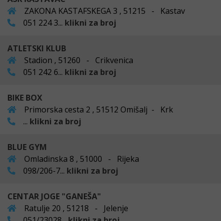
ZAKONA KASTAFSKEGA 3 , 51215 - Kastav
051 224 3...
klikni za broj
ATLETSKI KLUB
Stadion , 51260 - Crikvenica
051 242 6...
klikni za broj
BIKE BOX
Primorska cesta 2 , 51512 Omišalj - Krk
...
klikni za broj
BLUE GYM
Omladinska 8 , 51000 - Rijeka
098/206-7...
klikni za broj
CENTAR JOGE "GANEŠA"
Ratulje 20 , 51218 - Jelenje
051/23028...
klikni za broj