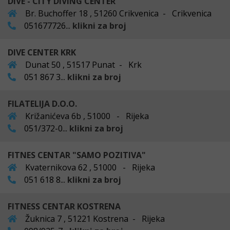
DIVE - CITY DIVING CENTER
Br. Buchoffer 18 , 51260 Crikvenica - Crikvenica
051677726...
klikni za broj
DIVE CENTER KRK
Dunat 50 , 51517 Punat - Krk
051 867 3...
klikni za broj
FILATELIJA D.O.O.
Križanićeva 6b , 51000 - Rijeka
051/372-0...
klikni za broj
FITNES CENTAR "SAMO POZITIVA"
Kvaternikova 62 , 51000 - Rijeka
051 618 8...
klikni za broj
FITNESS CENTAR KOSTRENA
Žuknica 7 , 51221 Kostrena - Rijeka