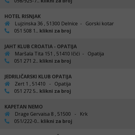
098/925-7...
klikni za broj
HOTEL RISNJAK
Lujzinska 36 , 51300 Delnice - Gorski kotar
051 508 1...
klikni za broj
JAHT KLUB CROATIA - OPATIJA
Maršala Tita 151 , 51410 Ičići - Opatija
051 271 2...
klikni za broj
JEDRILIČARSKI KLUB OPATIJA
Zert 1 , 51410 - Opatija
051 272 5...
klikni za broj
KAPETAN NEMO
Drage Gervaisa 8 , 51500 - Krk
051/222-0...
klikni za broj