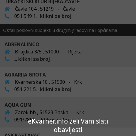
TRKAČKI SKI KLUB RIJEKA-ČAVLE
Čavle 104 , 51219 - Čavle
051 549 1...
klikni za broj
Ostali poslovni subjekti u drugim gradovima i općinama
ADRENALINCO
Brajdica 3/5 , 51000 - Rijeka
...
klikni za broj
AGRARIJA GROTA
Kvarnerska 10 , 51500 - Krk
051 221 5...
klikni za broj
AQUA GUN
Zarok bb , 51523 Baška - Krk
091/7861-...
klikni za broj
eKvarner.info želi Vam slati
obavijesti
ASK KASTAVAC