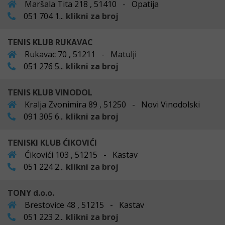
Maršala Tita 218 , 51410 - Opatija
051 704 1...
klikni za broj
TENIS KLUB RUKAVAC
Rukavac 70 , 51211 - Matulji
051 276 5...
klikni za broj
TENIS KLUB VINODOL
Kralja Zvonimira 89 , 51250 - Novi Vinodolski
091 305 6...
klikni za broj
TENISKI KLUB ĆIKOVIĆI
Ćikovići 103 , 51215 - Kastav
051 224 2...
klikni za broj
TONY d.o.o.
Brestovice 48 , 51215 - Kastav
051 223 2...
klikni za broj