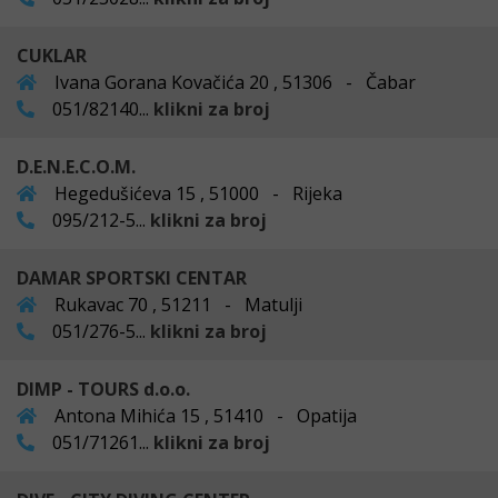
CUKLAR
Ivana Gorana Kovačića 20 , 51306 - Čabar
051/82140...
klikni za broj
D.E.N.E.C.O.M.
Hegedušićeva 15 , 51000 - Rijeka
095/212-5...
klikni za broj
DAMAR SPORTSKI CENTAR
Rukavac 70 , 51211 - Matulji
051/276-5...
klikni za broj
DIMP - TOURS d.o.o.
Antona Mihića 15 , 51410 - Opatija
051/71261...
klikni za broj