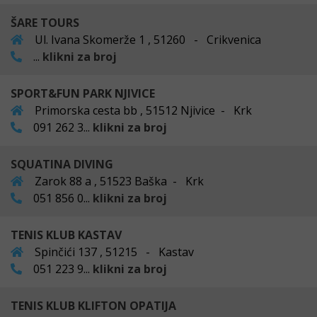
ŠARE TOURS
Ul. Ivana Skomerže 1 , 51260 - Crikvenica
...
klikni za broj
SPORT&FUN PARK NJIVICE
Primorska cesta bb , 51512 Njivice - Krk
091 262 3...
klikni za broj
SQUATINA DIVING
Zarok 88 a , 51523 Baška - Krk
051 856 0...
klikni za broj
TENIS KLUB KASTAV
Spinčići 137 , 51215 - Kastav
051 223 9...
klikni za broj
TENIS KLUB KLIFTON OPATIJA