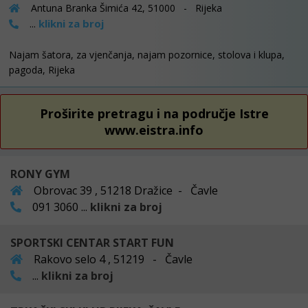
Antuna Branka Šimića 42, 51000 - Rijeka
klikni za broj
...
Najam šatora, za vjenčanja, najam pozornice, stolova i klupa,
pagoda, Rijeka
Proširite pretragu i na područje Istre
www.eistra.info
RONY GYM
Obrovac 39 , 51218 Dražice - Čavle
091 3060 ...
klikni za broj
SPORTSKI CENTAR START FUN
Rakovo selo 4 , 51219 - Čavle
...
klikni za broj