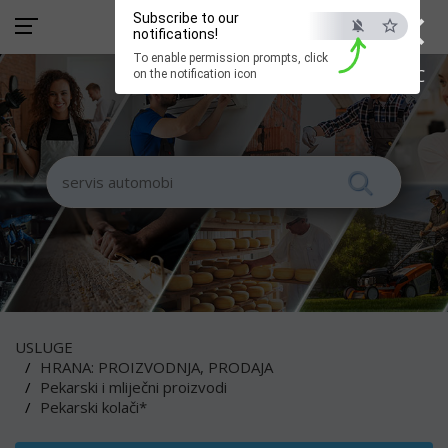
×
Subscribe to our
notifications!
To enable permission prompts, click
ESC
on the notification icon
USLUGE
HRANA: PROIZVODNJA, PRODAJA
Pekarski i mliječni proizvodi
Pekarski kolači*