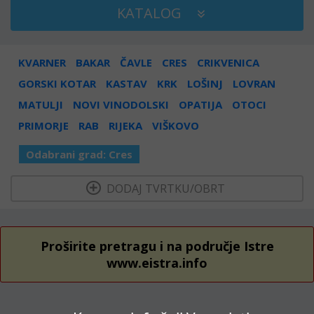
KATALOG
KVARNER
BAKAR
ČAVLE
CRES
CRIKVENICA
GORSKI KOTAR
KASTAV
KRK
LOŠINJ
LOVRAN
MATULJI
NOVI VINODOLSKI
OPATIJA
OTOCI
PRIMORJE
RAB
RIJEKA
VIŠKOVO
Odabrani grad:
Cres
  DODAJ TVRTKU/OBRT 
Proširite pretragu i na područje Istre
www.eistra.info