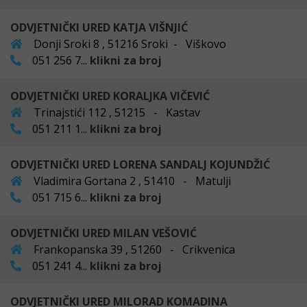
ODVJETNIČKI URED KATJA VIŠNJIĆ
Donji Sroki 8 , 51216 Sroki - Viškovo
051 256 7...
klikni za broj
ODVJETNIČKI URED KORALJKA VIČEVIĆ
Trinajstići 112 , 51215 - Kastav
051 211 1...
klikni za broj
ODVJETNIČKI URED LORENA SANDALJ KOJUNDŽIĆ
Vladimira Gortana 2 , 51410 - Matulji
051 715 6...
klikni za broj
ODVJETNIČKI URED MILAN VEŠOVIĆ
Frankopanska 39 , 51260 - Crikvenica
051 241 4...
klikni za broj
ODVJETNIČKI URED MILORAD KOMADINA