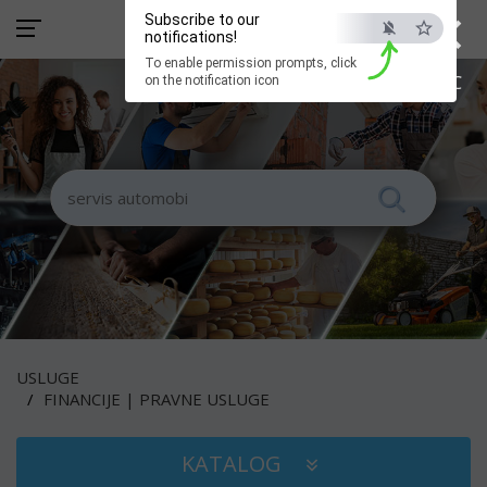
×
Subscribe to our
notifications!
To enable permission prompts, click
ESC
on the notification icon
USLUGE
FINANCIJE | PRAVNE USLUGE
KATALOG