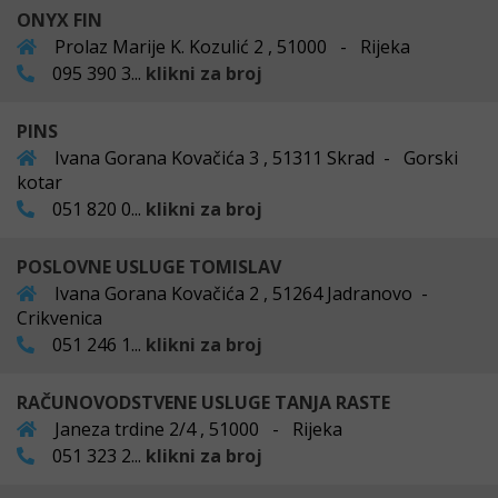
ONYX FIN
Prolaz Marije K. Kozulić 2 , 51000 - Rijeka
095 390 3...
klikni za broj
PINS
Ivana Gorana Kovačića 3 , 51311 Skrad - Gorski
kotar
051 820 0...
klikni za broj
POSLOVNE USLUGE TOMISLAV
Ivana Gorana Kovačića 2 , 51264 Jadranovo -
Crikvenica
051 246 1...
klikni za broj
RAČUNOVODSTVENE USLUGE TANJA RASTE
Janeza trdine 2/4 , 51000 - Rijeka
051 323 2...
klikni za broj