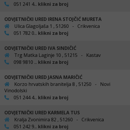
051 241 4...
klikni za broj
ODVJETNIČKI URED IRENA STOJČIĆ MURETA
Ulica Glagoljaša 1 , 51260 - Crikvenica
051 782 0...
klikni za broj
ODVJETNIČKI URED IVA SINDIČIĆ
Trg Matka Laginje 10 , 51215 - Kastav
098 9810 ...
klikni za broj
ODVJETNIČKI URED JASNA MARIČIĆ
Korzo hrvatskih branitelja 8 , 51250 - Novi
Vinodolski
051 244 4...
klikni za broj
ODVJETNIČKI URED KARMELA TUS
Kralja Zvonimira 82 , 51260 - Crikvenica
051 242 9...
klikni za broj