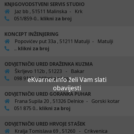
KNJIGOVODSTVENI SERVIS STUDIO
Jaz bb , 51511 Malinska - Krk
051/859-0...
klikni za broj
KONCEPT INŽENJERING
Popovićev put 33a , 51211 Matulji - Matulji
...
klikni za broj
ODVJETNIČKI URED DRAŽENKA KUZMA
Škrljevo 112b , 51223 - Bakar
098 9110 ...
klikni za broj
eKvarner.info želi Vam slati
obavijesti
ODVJETNIČKI URED GORANKA PUHAR
Frana Supila 20 , 51326 Delnice - Gorski kotar
051 875 0...
klikni za broj
ODVJETNIČKI URED HRVOJE STAŠEK
Kralja Tomislava 69 , 51260 - Crikvenica