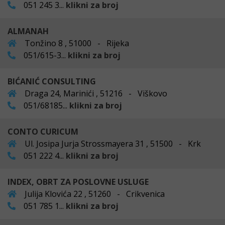
051 245 3...
klikni za broj
ALMANAH
Tonžino 8 , 51000 - Rijeka
051/615-3...
klikni za broj
BIĆANIĆ CONSULTING
Draga 24, Marinići , 51216 - Viškovo
051/68185...
klikni za broj
CONTO CURICUM
Ul. Josipa Jurja Strossmayera 31 , 51500 - Krk
051 222 4...
klikni za broj
INDEX, OBRT ZA POSLOVNE USLUGE
Julija Klovića 22 , 51260 - Crikvenica
051 785 1...
klikni za broj