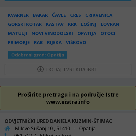
KVARNER
BAKAR
ČAVLE
CRES
CRIKVENICA
GORSKI KOTAR
KASTAV
KRK
LOŠINJ
LOVRAN
MATULJI
NOVI VINODOLSKI
OPATIJA
OTOCI
PRIMORJE
RAB
RIJEKA
VIŠKOVO
Odabrani grad:
Opatija
  DODAJ TVRTKU/OBRT 
Proširite pretragu i na područje Istre
www.eistra.info
ODVJETNIČKI URED DANIELA KUZMIN-ŠTIMAC
Mileve Sušanj 10 , 51410 - Opatija
051 712 7...
klikni za broj