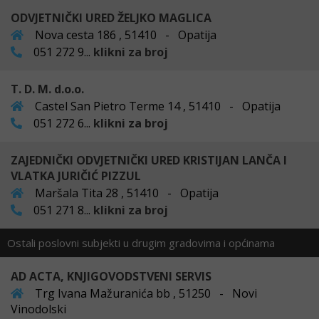
ODVJETNIČKI URED ŽELJKO MAGLICA
Nova cesta 186 , 51410 - Opatija
051 272 9...
klikni za broj
T. D. M. d.o.o.
Castel San Pietro Terme 14 , 51410 - Opatija
051 272 6...
klikni za broj
ZAJEDNIČKI ODVJETNIČKI URED KRISTIJAN LANČA I
VLATKA JURIČIĆ PIZZUL
Maršala Tita 28 , 51410 - Opatija
051 271 8...
klikni za broj
Ostali poslovni subjekti u drugim gradovima i općinama
AD ACTA, KNJIGOVODSTVENI SERVIS
Trg Ivana Mažuranića bb , 51250 - Novi
Vinodolski