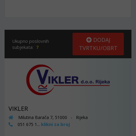
DODAJ
Ukupno poslovnih
subjekata:
7
TVRTKU/OBRT
VIKLER
Milutina Barača 7, 51000 - Rijeka
klikni za broj
051 675 1...