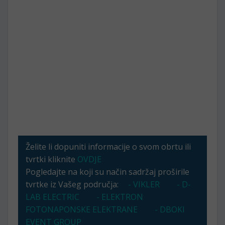
Želite li dopuniti informacije o svom obrtu ili
tvrtki kliknite
OVDJE
Pogledajte na koji su način sadržaj proširile
tvrtke iz Vašeg područja:
- VIKLER
- D-
LAB ELECTRIC
- ELEKTRON
FOTONAPONSKE ELEKTRANE
- DBOKI
EVENT GROUP