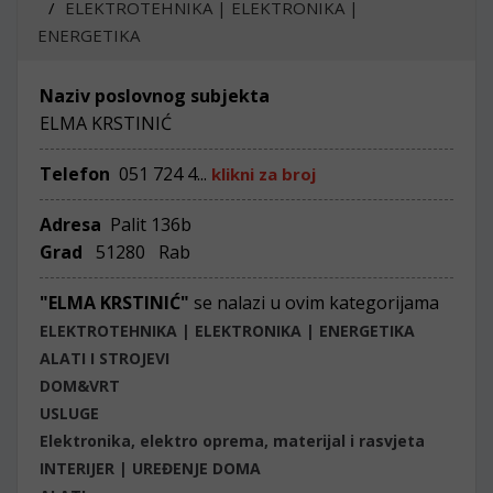
ELEKTROTEHNIKA | ELEKTRONIKA |
ENERGETIKA
Naziv poslovnog subjekta
ELMA KRSTINIĆ
Telefon
051 724 4...
klikni za broj
Adresa
Palit 136b
Grad
51280 Rab
"ELMA KRSTINIĆ"
se nalazi u ovim kategorijama
ELEKTROTEHNIKA | ELEKTRONIKA | ENERGETIKA
ALATI I STROJEVI
DOM&VRT
USLUGE
Elektronika, elektro oprema, materijal i rasvjeta
INTERIJER | UREĐENJE DOMA