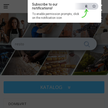
×
Subscribe to our
notifications!
To enable permission prompts, click
ESC
on the notification icon
KATALOG
DOM&VRT