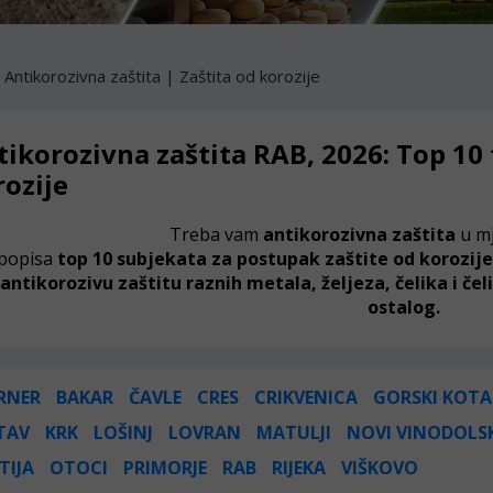
Antikorozivna zaštita | Zaštita od korozije
ikorozivna zaštita RAB, 2026: Top 10 
rozije
Treba vam
antikorozivna zaštita
u m
popisa
top 10 subjekata za postupak zaštite od korozij
antikorozivu zaštitu raznih metala, željeza, čelika i čeli
ostalog.
RNER
BAKAR
ČAVLE
CRES
CRIKVENICA
GORSKI KOTA
TAV
KRK
LOŠINJ
LOVRAN
MATULJI
NOVI VINODOLS
TIJA
OTOCI
PRIMORJE
RAB
RIJEKA
VIŠKOVO