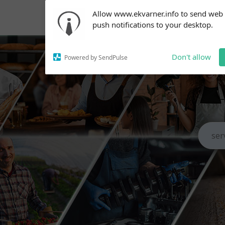
Subscribe to our
Allow www.ekvarner.info to send web
notifications!
push notifications to your desktop.
To enable permission prompts, click
on the notification icon
Don't allow
Powered by SendPulse