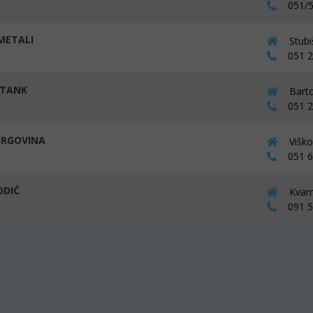
051/5
METALI
Stubi
051 27
ATANK
Barto
051 21
TRGOVINA
Viško
051 64
ODIĆ
Kvarn
091 54