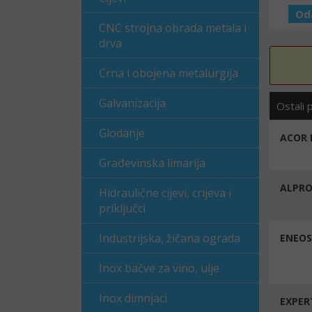
Od
CNC strojna obrada metala i
drva
Crna i obojena metalurgija
Galvanizacija
Ostali 
Glodanje
ACOR R
Građevinska limarija
ALPR
Hidraulične cijevi, crijeva i
priključci
Industrijska, žičana ograda
ENEOS
Inox bačve za vino, ulje
Inox dimnjaci
EXPER