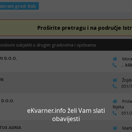
abrani grad:
Rab
Proširite pretragu i na područje Ist
poslovni subjekti u drugim gradovima i općinama
I D.O.O.
Morat
...
kli
ON
Žnjid
051/7
 D.O.O.
Prola
Rijeka
eKvarner.info želi Vam slati
051/2
obavijesti
TUS ADRIA
Marti