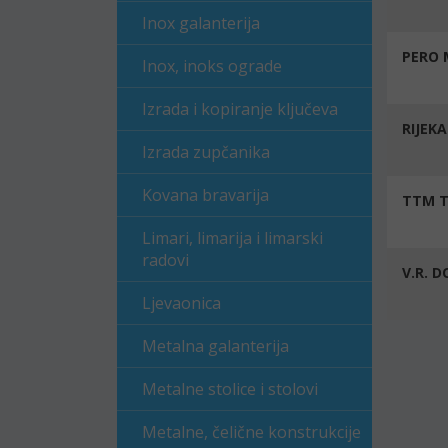
Inox galanterija
PERO 
Inox, inoks ograde
Izrada i kopiranje ključeva
RIJEK
Izrada zupčanika
Kovana bravarija
TTM 
Limari, limarija i limarski
radovi
V.R. D
Ljevaonica
Metalna galanterija
Metalne stolice i stolovi
Metalne, čelične konstrukcije