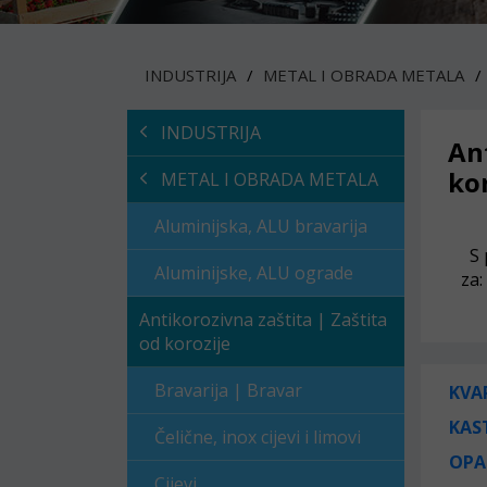
INDUSTRIJA
METAL I OBRADA METALA
INDUSTRIJA
Ant
ko
METAL I OBRADA METALA
Aluminijska, ALU bravarija
S 
Aluminijske, ALU ograde
za:
Antikorozivna zaštita | Zaštita
od korozije
Bravarija | Bravar
KVA
KAS
Čelične, inox cijevi i limovi
OPA
Cijevi