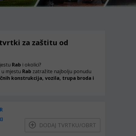
tvrtki za zaštitu od
jestu
Rab
i okolici?
e
u mjestu
Rab
zatražite najbolju ponudu
čnih konstrukcija, vozila, trupa broda i
R
KI
DODAJ TVRTKU/OBRT