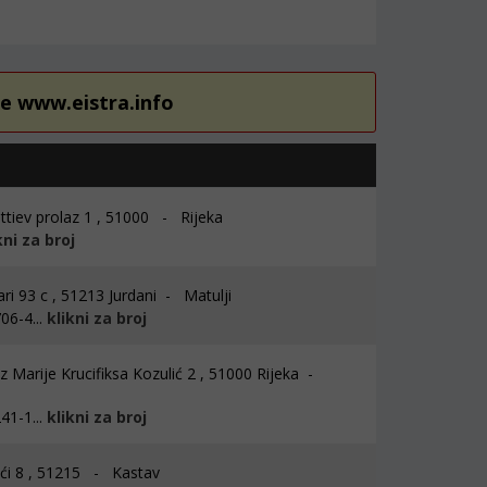
re www.eistra.info
tiev prolaz 1 , 51000 - Rijeka
kni za broj
ari 93 c , 51213 Jurdani - Matulji
06-4...
klikni za broj
z Marije Krucifiksa Kozulić 2 , 51000 Rijeka -
41-1...
klikni za broj
ći 8 , 51215 - Kastav