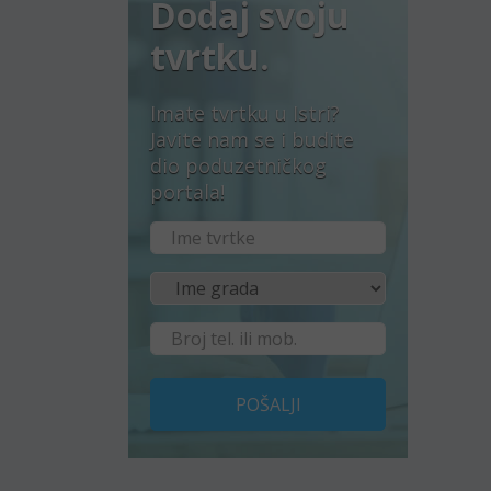
Dodaj svoju
tvrtku.
Imate tvrtku u Istri?
Javite nam se i budite
dio poduzetničkog
portala!
POŠALJI