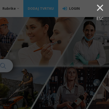
×
Rubrike
DODAJ TVRTKU
LOGIN
ESC