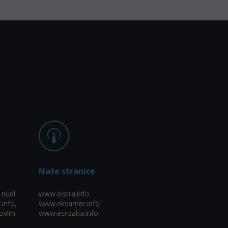
Naše stranice
 nudi
www.eistra.info
.info,
www.ekvarner.info
ovim
www.ecroatia.info