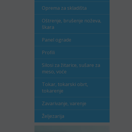
Oprema za skladišta
Oštrenje, brušenje noževa,
škara
Panel ograde
Profili
Silosi za žitarice, sušare za
meso, voće
Tokar, tokarski obrt,
tokarenje
Zavarivanje, varenje
Željezarija