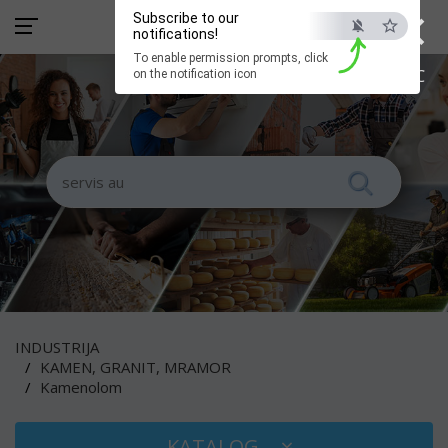
×
Subscribe to our
notifications!
To enable permission prompts, click
ESC
on the notification icon
INDUSTRIJA
KAMEN, GRANIT, MRAMOR
Kamenolom
KATALOG