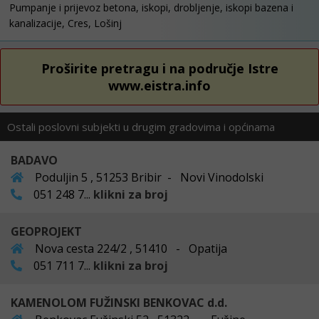
Pumpanje i prijevoz betona, iskopi, drobljenje, iskopi bazena i
kanalizacije, Cres, Lošinj
Proširite pretragu i na područje Istre
www.eistra.info
Ostali poslovni subjekti u drugim gradovima i općinama
BADAVO
Poduljin 5 , 51253 Bribir - Novi Vinodolski
051 248 7...
klikni za broj
GEOPROJEKT
Nova cesta 224/2 , 51410 - Opatija
051 711 7...
klikni za broj
KAMENOLOM FUŽINSKI BENKOVAC d.d.