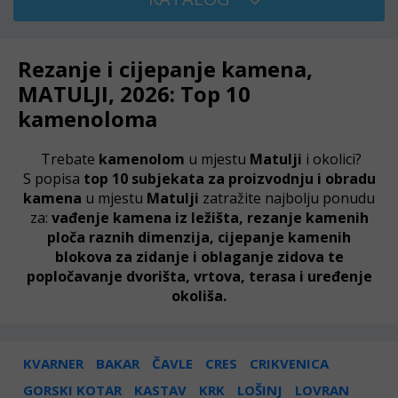
Rezanje i cijepanje kamena,
MATULJI, 2026: Top 10
kamenoloma
Trebate
kamenolom
u mjestu
Matulji
i okolici?
S popisa
top 10 subjekata za proizvodnju i obradu
kamena
u mjestu
Matulji
zatražite najbolju ponudu
za:
vađenje kamena iz ležišta, rezanje kamenih
ploča raznih dimenzija, cijepanje kamenih
blokova za zidanje i oblaganje zidova te
popločavanje dvorišta, vrtova, terasa i uređenje
okoliša.
KVARNER
BAKAR
ČAVLE
CRES
CRIKVENICA
GORSKI KOTAR
KASTAV
KRK
LOŠINJ
LOVRAN