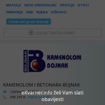
MATULJI
NOVI VINODOLSKI
OPATIJA
OTOCI
PRIMORJE
RAB
RIJEKA
VIŠKOVO
Odabrani grad:
Matulji
  DODAJ TVRTKU/OBRT 
KAMENOLOM I BETONARA BOJNAK
Ustrine bb, 51557 - Cres
eKvarner.info želi Vam slati
klikni za broj
098 259 8...
obavijesti