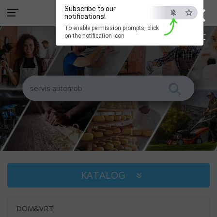
×
Subscribe to our
notifications!
To enable permission prompts, click
ESC
on the notification icon
KATALOG
DOM&VRT