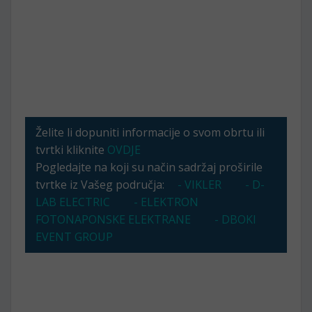
Želite li dopuniti informacije o svom obrtu ili
tvrtki kliknite
OVDJE
Pogledajte na koji su način sadržaj proširile
tvrtke iz Vašeg područja:
- VIKLER
- D-
LAB ELECTRIC
- ELEKTRON
FOTONAPONSKE ELEKTRANE
- DBOKI
EVENT GROUP