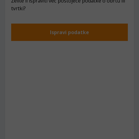
Želite li ispraviti već postojeće podatke o obrtu ili
tvrtki?
Ispravi podatke