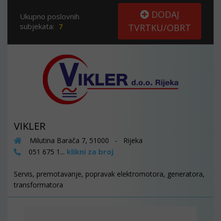
DODAJ
Ukupno poslovnih
subjekata:
7
TVRTKU/OBRT
VIKLER
Milutina Barača 7, 51000 - Rijeka
klikni za broj
051 675 1...
Servis, premotavanje, popravak elektromotora, generatora,
transformatora