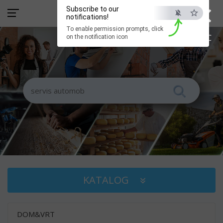
×
Subscribe to our
notifications!
To enable permission prompts, click
ESC
on the notification icon
KATALOG
DOM&VRT