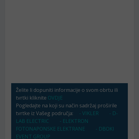
Želite li dopuniti informacije o svom obrtu ili
tvrtki kliknite
OVDJE
Pogledajte na koji su način sadržaj proširile
tvrtke iz Vašeg područja:
- VIKLER
- D-
LAB ELECTRIC
- ELEKTRON
FOTONAPONSKE ELEKTRANE
- DBOKI
EVENT GROUP