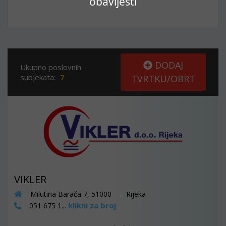
obavijesti
DODAJ
Ukupno poslovnih
subjekata:
7
TVRTKU/OBRT
VIKLER
Milutina Barača 7, 51000 - Rijeka
klikni za broj
051 675 1...