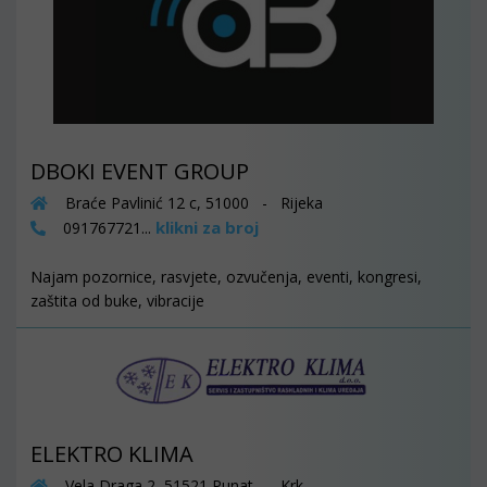
DBOKI EVENT GROUP
Braće Pavlinić 12 c, 51000 - Rijeka
klikni za broj
091767721...
Najam pozornice, rasvjete, ozvučenja, eventi, kongresi,
zaštita od buke, vibracije
ELEKTRO KLIMA
Vela Draga 2, 51521 Punat - Krk