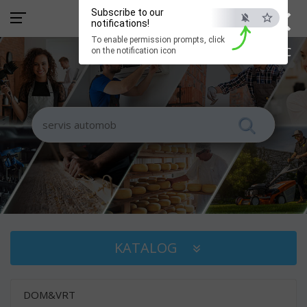
×
Subscribe to our
notifications!
To enable permission prompts, click
ESC
on the notification icon
KATALOG
DOM&VRT