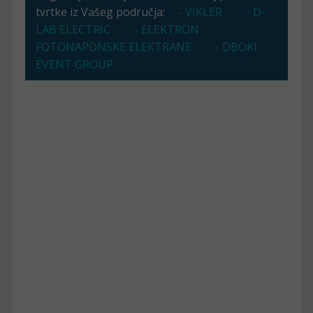
tvrtke iz Vašeg područja:
- VIKLER
- D-
LAB ELECTRIC
- ELEKTRON
FOTONAPONSKE ELEKTRANE
- DBOKI
EVENT GROUP