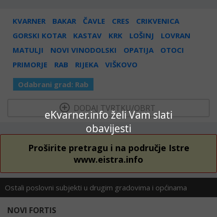
KVARNER
BAKAR
ČAVLE
CRES
CRIKVENICA
GORSKI KOTAR
KASTAV
KRK
LOŠINJ
LOVRAN
MATULJI
NOVI VINODOLSKI
OPATIJA
OTOCI
PRIMORJE
RAB
RIJEKA
VIŠKOVO
Odabrani grad:
Rab
  DODAJ TVRTKU/OBRT 
eKvarner.info želi Vam slati
obavijesti
Proširite pretragu i na područje Istre
www.eistra.info
Ostali poslovni subjekti u drugim gradovima i općinama
NOVI FORTIS