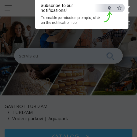
×
Subscribe to our
notifications!
To enable permission prompts, click
ESC
on the notification icon
GASTRO I TURIZAM
TURIZAM
Vodeni parkovi | Aquapark
KATALOG