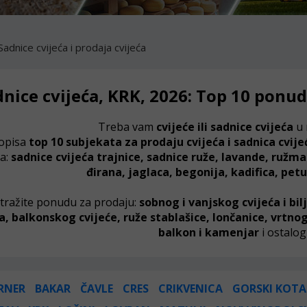
Sadnice cvijeća i prodaja cvijeća
nice cvijeća, KRK, 2026: Top 10 ponud
Treba vam
cvijeće ili sadnice cvijeća
u
opisa
top 10 subjekata za prodaju cvijeća i sadnica cvij
a:
sadnice cvijeća trajnice,
sadnice ruže, lavande, ružma
đirana, jaglaca, begonija, kadifica, petu
tražite ponudu za prodaju:
sobnog i vanjskog cvijeća i bi
ja,
balkonskog cvijeće, ruže stablašice,
lončanice, vrtnog 
balkon i kamenjar
i ostalog
RNER
BAKAR
ČAVLE
CRES
CRIKVENICA
GORSKI KOTA