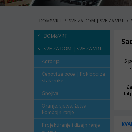
DOM&VRT
SVE ZA DOM | SVE ZA VRT
DOM&VRT
Sad
SVE ZA DOM | SVE ZA VRT
S p
Agrarija
z
Čepovi za boce | Poklopci za
staklenke
Za
Gnojiva
bil
Oranje, sjetva, žetva,
kombajniranje
KVA
Projektiranje i dizajniranje
vrtova