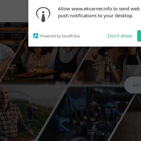
Subscribe to our
Allow www.ekvarner.info to send web
notifications!
push notifications to your desktop.
To enable permission prompts, click
on the notification icon
Don't allow
Powered by SendPulse