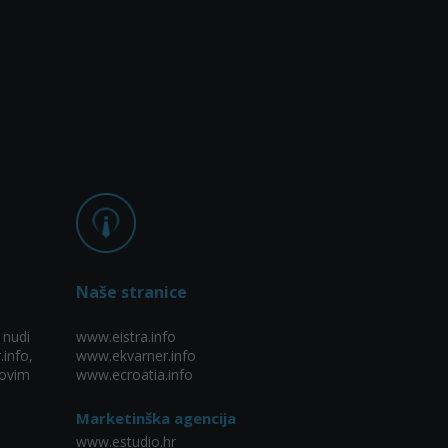
Naše stranice
 nudi
www.eistra.info
.info,
www.ekvarner.info
ovim
www.ecroatia.info
Marketinška agencija
www.estudio.hr