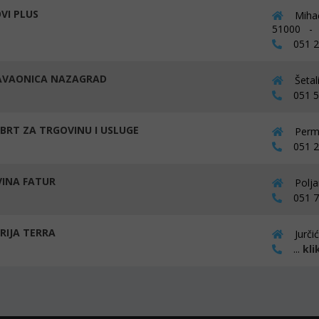
VI PLUS
Mihač
51000 - 
051 29
AVAONICA NAZAGRAD
Šetal
051 57
OBRT ZA TRGOVINU I USLUGE
Perma
051 27
INA FATUR
Polja
051 70
RIJA TERRA
Jurči
...
kli