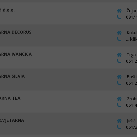
 d.o.o.
Žejan
091/ 1
ARNA DECORUS
Kukul
...
kli
ARNA IVANČICA
Trga 
051 27
ARNA SILVIA
Bašti
051 29
ARNA TEA
Grobn
051 45
, CVJETARNA
Jušić
051/2