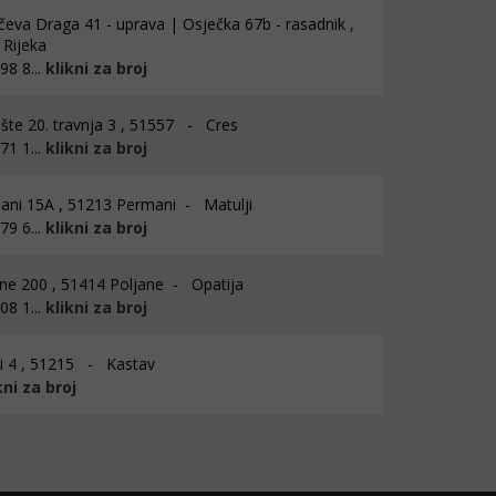
eva Draga 41 - uprava | Osječka 67b - rasadnik ,
Rijeka
8 8...
klikni za broj
ište 20. travnja 3 , 51557 - Cres
1 1...
klikni za broj
ni 15A , 51213 Permani - Matulji
9 6...
klikni za broj
ne 200 , 51414 Poljane - Opatija
8 1...
klikni za broj
ći 4 , 51215 - Kastav
kni za broj