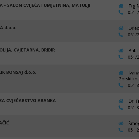
A - SALON CVIJEĆA I UMJETNINA, MATULJI
Trg M
051 27
A d.o.o.
Orlec
051/2
LIJA, CVJETARNA, BRIBIR
Bribi
051/2
IK BONSAJ d.o.o.
Ivana
Gorski kot
051 81
ZA CVJEĆARSTVO ARANKA
Dr. F
051 83
AČIĆ
Šmogo
051 27