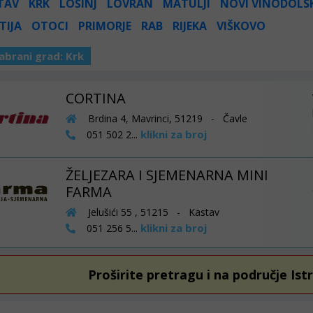
TAV
KRK
LOŠINJ
LOVRAN
MATULJI
NOVI VINODOLS
TIJA
OTOCI
PRIMORJE
RAB
RIJEKA
VIŠKOVO
abrani grad:
Krk
CORTINA
Brdina 4, Mavrinci, 51219 - Čavle
klikni za broj
051 502 2...
ŽELJEZARA I SJEMENARNA MINI
FARMA
Jelušići 55 , 51215 - Kastav
klikni za broj
051 256 5...
Proširite pretragu i na područje Ist