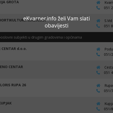
IJA GROTA
Kvarn
051 22
eKvarner.info želi Vam slati
 HORTIKULTURA MALINSKA
S.Vid
obavijesti
051 84
poslovni subjekti u drugim gradovima i općinama
 CENTAR d.o.o.
Podug
051/2
ENO CENTAR
Cesta
051 44
LORIS RUPA 26
Rupa 
051/7
UPJAK
Kupja
051/8