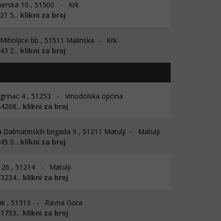
erska 10 , 51500 - Krk
1 5...
klikni za broj
 Miholjice bb , 51511 Malinska - Krk
3 2...
klikni za broj
rinac 4 , 51253 - Vinodolska općina
4268...
klikni za broj
 Dalmatinskih brigada 9 , 51211 Matulji - Matulji
5 0...
klikni za broj
26 , 51214 - Matulji
3234...
klikni za broj
k , 51313 - Ravna Gora
1753...
klikni za broj