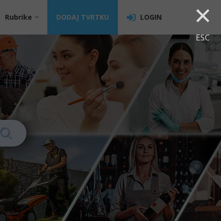
×
Rubrike
DODAJ TVRTKU
LOGIN
ESC