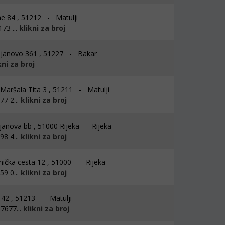
e 84 , 51212 - Matulji
73 ...
klikni za broj
janovo 361 , 51227 - Bakar
kni za broj
Maršala Tita 3 , 51211 - Matulji
7 2...
klikni za broj
janova bb , 51000 Rijeka - Rijeka
8 4...
klikni za broj
ička cesta 12 , 51000 - Rijeka
9 0...
klikni za broj
i 42 , 51213 - Matulji
7677...
klikni za broj