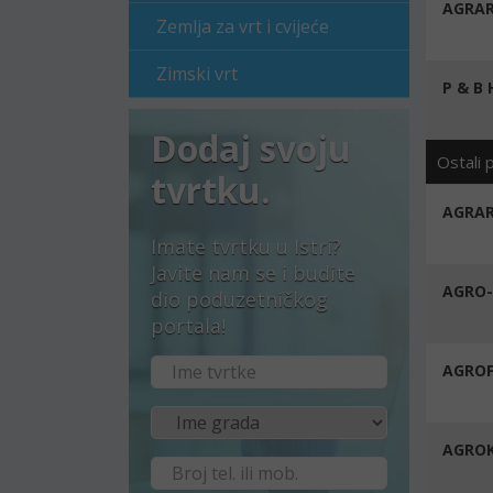
AGRAR
Zemlja za vrt i cvijeće
Zimski vrt
P & B
Dodaj svoju
Ostali 
tvrtku.
AGRAR
Imate tvrtku u Istri?
Javite nam se i budite
AGRO-
dio poduzetničkog
portala!
AGROF
AGROK