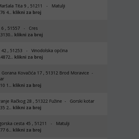
aršala Tita 9 , 51211 - Matulji
6 4...
klikni za broj
 6 , 51557 - Cres
3130...
klikni za broj
r 42 , 51253 - Vinodolska općina
4872...
klikni za broj
 Gorana Kovačića 17 , 51312 Brod Moravice -
ar
0 1...
klikni za broj
ranje Račkog 28 , 51322 Fužine - Gorski kotar
5 2...
klikni za broj
rska cesta 45 , 51211 - Matulji
7 6...
klikni za broj