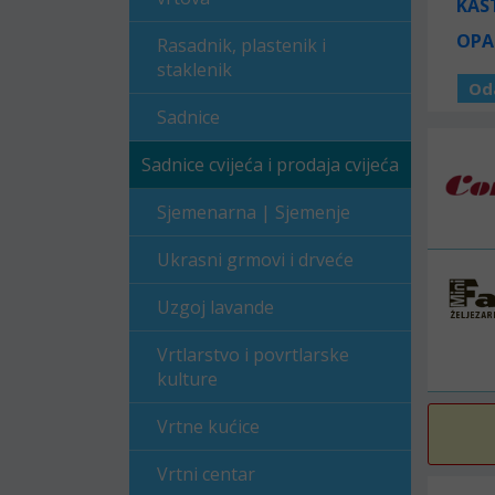
KAS
OPA
Rasadnik, plastenik i
staklenik
Od
Sadnice
Sadnice cvijeća i prodaja cvijeća
Sjemenarna | Sjemenje
Ukrasni grmovi i drveće
Uzgoj lavande
Vrtlarstvo i povrtlarske
kulture
Vrtne kućice
Vrtni centar