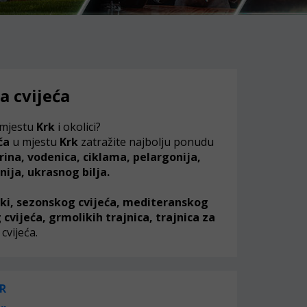
a cvijeća
 mjestu
Krk
i okolici?
eća
u mjestu
Krk
zatražite najbolju ponudu
rina, vodenica, ciklama, pelargonija,
nija, ukrasnog bilja.
ljki, sezonskog cvijeća, mediteranskog
cvijeća, grmolikih trajnica, trajnica za
 cvijeća.
R