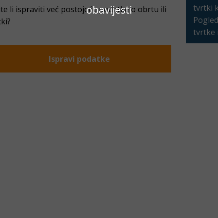
tvrtki 
obavijesti
ite li ispraviti već postojeće podatke o obrtu ili
Pogleda
tki?
tvrtke
Ispravi podatke