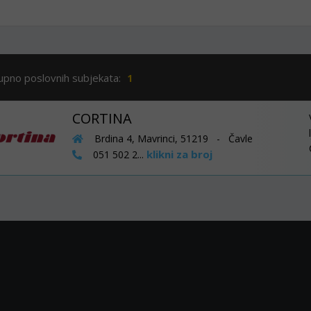
upno poslovnih subjekata:
1
CORTINA
Brdina 4, Mavrinci, 51219 - Čavle
klikni za broj
051 502 2...