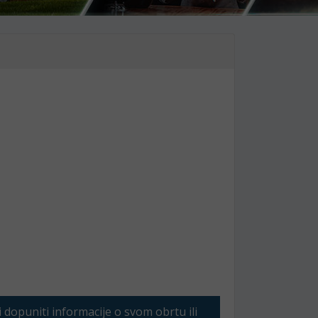
li dopuniti informacije o svom obrtu ili