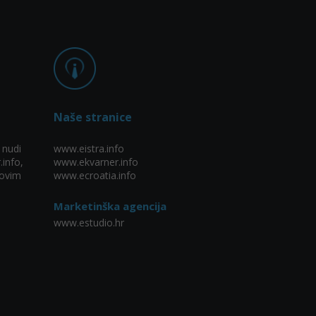
Naše stranice
 nudi
www.eistra.info
.info,
www.ekvarner.info
ovim
www.ecroatia.info
Marketinška agencija
www.estudio.hr