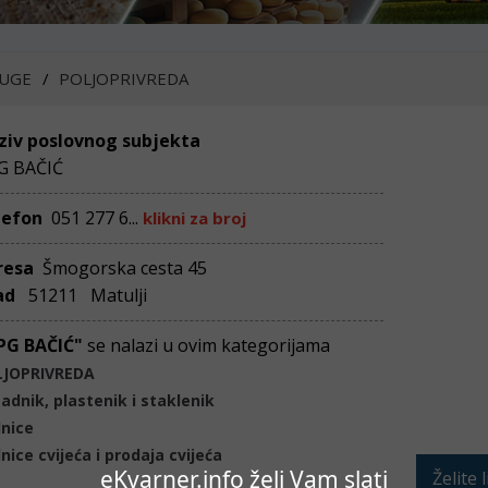
UGE
POLJOPRIVREDA
ziv poslovnog subjekta
G BAČIĆ
lefon
051 277 6...
klikni za broj
resa
Šmogorska cesta 45
ad
51211 Matulji
PG BAČIĆ"
se nalazi u ovim kategorijama
LJOPRIVREDA
adnik, plastenik i staklenik
nice
nice cvijeća i prodaja cvijeća
eKvarner.info želi Vam slati
Želite 