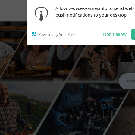
Subscribe to our
Allow www.ekvarner.info to send web
notifications!
push notifications to your desktop.
To enable permission prompts, click
on the notification icon
Don't allow
Powered by SendPulse