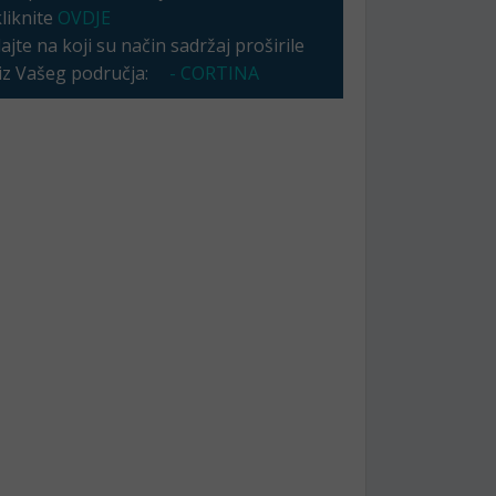
kliknite
OVDJE
jte na koji su način sadržaj proširile
 iz Vašeg područja:
- CORTINA