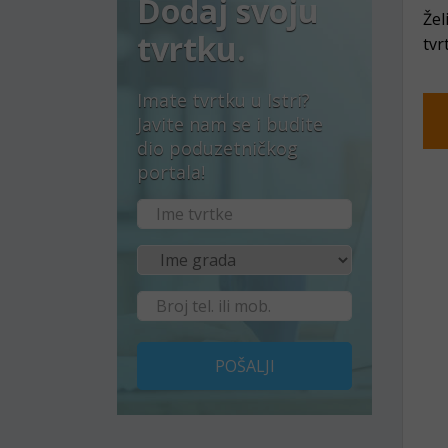
Dodaj svoju
Žel
tvrtku.
tvr
Imate tvrtku u Istri?
Javite nam se i budite
dio poduzetničkog
portala!
POŠALJI