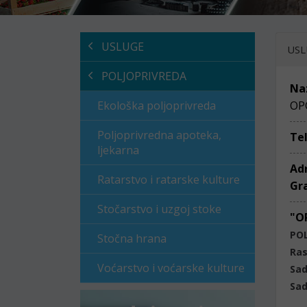
USLUGE
USL
POLJOPRIVREDA
Na
Ekološka poljoprivreda
OP
Poljoprivredna apoteka,
Te
ljekarna
Ad
Ratarstvo i ratarske kulture
Gr
Stočarstvo i uzgoj stoke
"O
PO
Stočna hrana
Ras
Voćarstvo i voćarske kulture
Sad
Sad