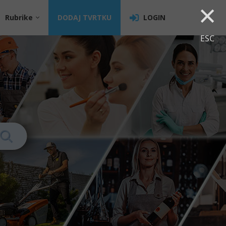
×
Rubrike
DODAJ TVRTKU
LOGIN
ESC