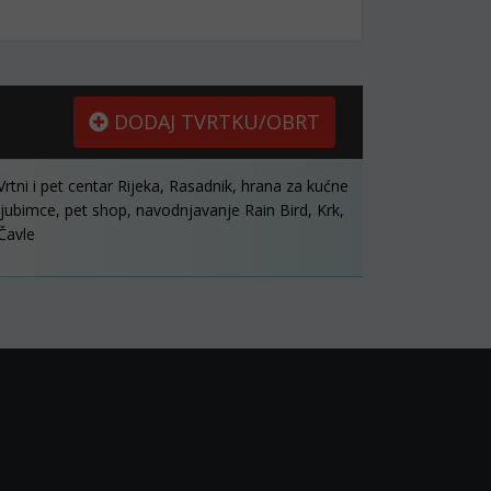
DODAJ TVRTKU/OBRT
Vrtni i pet centar Rijeka, Rasadnik, hrana za kućne
ljubimce, pet shop, navodnjavanje Rain Bird, Krk,
Čavle