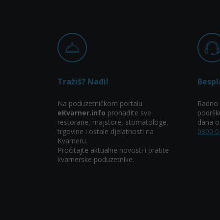
Tražiš? Nađi!
Bespl
Na poduzetničkom portalu
Radno 
eKvarner.info
pronađite sve
podršk
restorane, majstore, stomatologe,
dana od
trgovine i ostale djelatnosti na
0800 0
Kvarneru.
Pročitajte aktualne novosti i pratite
kvarnerske poduzetnike.