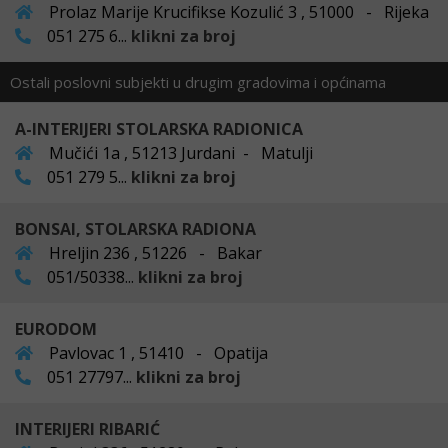
Prolaz Marije Krucifikse Kozulić 3 , 51000 - Rijeka
051 275 6...
klikni za broj
Ostali poslovni subjekti u drugim gradovima i općinama
A-INTERIJERI STOLARSKA RADIONICA
Mučići 1a , 51213 Jurdani - Matulji
051 279 5...
klikni za broj
BONSAI, STOLARSKA RADIONA
Hreljin 236 , 51226 - Bakar
051/50338...
klikni za broj
EURODOM
Pavlovac 1 , 51410 - Opatija
051 27797...
klikni za broj
INTERIJERI RIBARIĆ