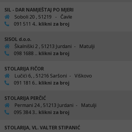
SIL - DAR NAMJEŠTAJ PO MJERI
Soboli 20 , 51219 - Čavle
091 511 4...
klikni za broj
SISOL d.o.o.
Škalniški 2 , 51213 Jurdani - Matulji
098 1688 ...
klikni za broj
STOLARIJA FIČOR
Lučići 6, , 51216 Saršoni - Viškovo
091 181 6...
klikni za broj
STOLARIJA PERČIĆ
Permani 24 , 51213 Jurdani - Matulji
095 384 3...
klikni za broj
STOLARIJA, VL. VALTER STIPANIĆ