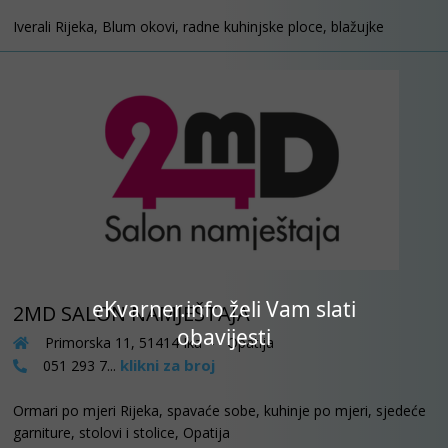
Iverali Rijeka, Blum okovi, radne kuhinjske ploce, blažujke
eKvarner.info želi Vam slati
2MD SALON NAMJEŠTAJA
obavijesti
Primorska 11, 51414 Ika - Opatija
klikni za broj
051 293 7...
Ormari po mjeri Rijeka, spavaće sobe, kuhinje po mjeri, sjedeće
garniture, stolovi i stolice, Opatija