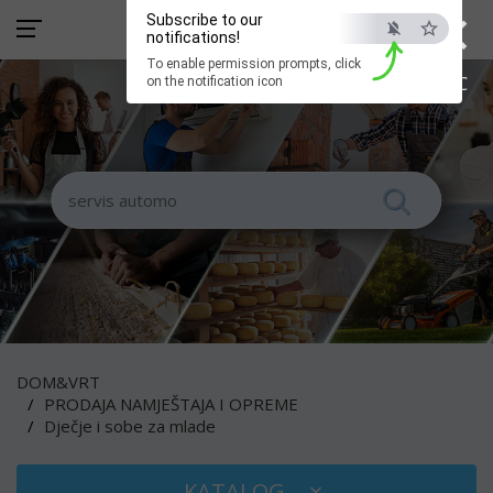
×
Subscribe to our
notifications!
To enable permission prompts, click
ESC
on the notification icon
DOM&VRT
PRODAJA NAMJEŠTAJA I OPREME
Dječje i sobe za mlade
KATALOG