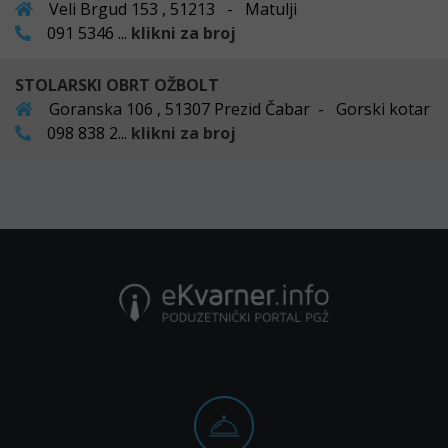
Veli Brgud 153 , 51213 - Matulji
091 5346 ...
klikni za broj
STOLARSKI OBRT OŽBOLT
Goranska 106 , 51307 Prezid Čabar - Gorski kotar
098 838 2...
klikni za broj