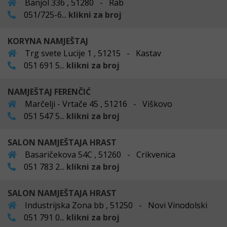
Banjol 336 , 51280 - Rab
051/725-6...
klikni za broj
KORYNA NAMJEŠTAJ
Trg svete Lucije 1 , 51215 - Kastav
051 691 5...
klikni za broj
NAMJEŠTAJ FERENČIĆ
Marčelji - Vrtače 45 , 51216 - Viškovo
051 547 5...
klikni za broj
SALON NAMJEŠTAJA HRAST
Basaričekova 54C , 51260 - Crikvenica
051 783 2...
klikni za broj
SALON NAMJEŠTAJA HRAST
Industrijska Zona bb , 51250 - Novi Vinodolski
051 791 0...
klikni za broj