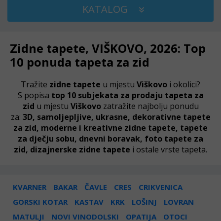
KATALOG
Zidne tapete, VIŠKOVO, 2026: Top
10 ponuda tapeta za zid
Tražite
zidne tapete
u mjestu
Viškovo
i okolici?
S popisa
top 10 subjekata za prodaju tapeta za
zid
u mjestu
Viškovo
zatražite najbolju ponudu
za:
3D, samoljepljive, ukrasne, dekorativne tapete
za zid, moderne i kreativne zidne tapete, tapete
za dječju sobu, dnevni boravak, foto tapete za
zid, dizajnerske zidne tapete
i ostale vrste tapeta.
KVARNER
BAKAR
ČAVLE
CRES
CRIKVENICA
GORSKI KOTAR
KASTAV
KRK
LOŠINJ
LOVRAN
MATULJI
NOVI VINODOLSKI
OPATIJA
OTOCI