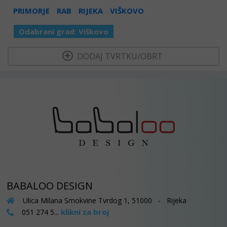
PRIMORJE
RAB
RIJEKA
VIŠKOVO
Odabrani grad:
Viškovo
  DODAJ TVRTKU/OBRT 
BABALOO DESIGN
Ulica Milana Smokvine Tvrdog 1, 51000 - Rijeka
klikni za broj
051 274 5...