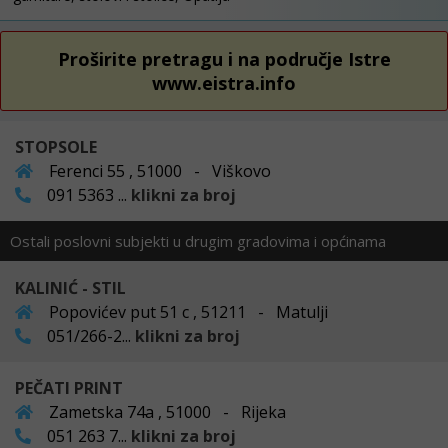
Proširite pretragu i na područje Istre
www.eistra.info
STOPSOLE
Ferenci 55 , 51000 - Viškovo
091 5363 ...
klikni za broj
Ostali poslovni subjekti u drugim gradovima i općinama
KALINIĆ - STIL
Popovićev put 51 c , 51211 - Matulji
051/266-2...
klikni za broj
PEČATI PRINT
Zametska 74a , 51000 - Rijeka
051 263 7...
klikni za broj