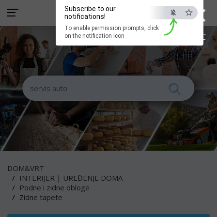
×
Subscribe to our
notifications!
To enable permission prompts, click
ESC
on the notification icon
DOM&VRT
INTERIJER | UREĐENJE DOMA
Podne i zidne obloge
Zidne tapete