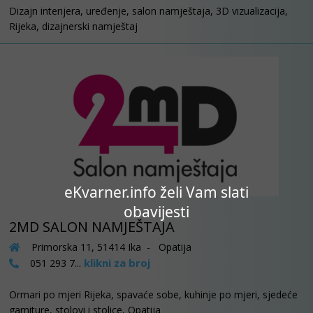
Dizajn interijera, uređenje, salon namještaja, 3D vizualizacija,
Rijeka, dizajnerski namještaj
eKvarner.info želi Vam slati
obavijesti
2MD SALON NAMJEŠTAJA
Primorska 11, 51414 Ika - Opatija
klikni za broj
051 293 7...
Ormari po mjeri Rijeka, spavaće sobe, kuhinje po mjeri, sjedeće
garniture, stolovi i stolice, Opatija