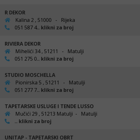
R DEKOR
Kalina 2 , 51000 - Rijeka
051 587 4...
klikni za broj
RIVIERA DEKOR
Mihelići 34 , 51211 - Matulji
051 275 0...
klikni za broj
STUDIO MOSCHELLA
Pionirska 5 , 51211 - Matulji
051 277 7...
klikni za broj
TAPETARSKE USLUGE I TENDE LUSSO
Mučići 29 , 51213 Matulji - Matulji
...
klikni za broj
UNITAP - TAPETARSKI OBRT