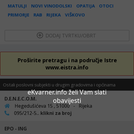
MATULJI
NOVI VINODOLSKI
OPATIJA
OTOCI
PRIMORJE
RAB
RIJEKA
VIŠKOVO
  DODAJ TVRTKU/OBRT 
Proširite pretragu i na područje Istre
www.eistra.info
Ostali poslovni subjekti u drugim gradovima i općinama
eKvarner.info želi Vam slati
D.E.N.E.C.O.M.
obavijesti
Hegedušićeva 15 , 51000 - Rijeka
095/212-5...
klikni za broj
EPO - ING