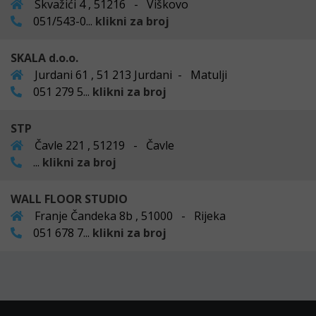
Skvažići 4 , 51216 - Viškovo
051/543-0...
klikni za broj
SKALA d.o.o.
Jurdani 61 , 51 213 Jurdani - Matulji
051 279 5...
klikni za broj
STP
Čavle 221 , 51219 - Čavle
...
klikni za broj
WALL FLOOR STUDIO
Franje Čandeka 8b , 51000 - Rijeka
051 678 7...
klikni za broj