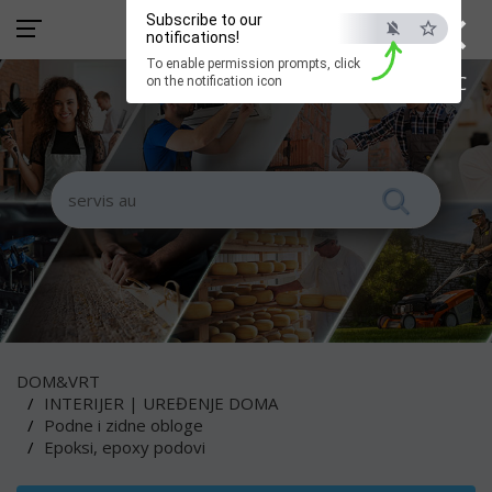
×
Subscribe to our
notifications!
To enable permission prompts, click
ESC
on the notification icon
DOM&VRT
INTERIJER | UREĐENJE DOMA
Podne i zidne obloge
Epoksi, epoxy podovi