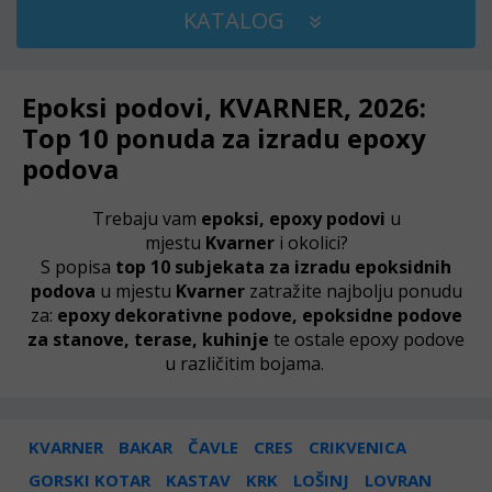
KATALOG
Epoksi podovi, KVARNER, 2026:
Top 10 ponuda za izradu epoxy
podova
Trebaju vam
epoksi, epoxy podovi
u
mjestu
Kvarner
i okolici?
S popisa
top 10 subjekata za izradu epoksidnih
podova
u mjestu
Kvarner
zatražite najbolju ponudu
za:
epoxy dekorativne podove, epoksidne podove
za stanove, terase, kuhinje
te ostale epoxy podove
u različitim bojama.
KVARNER
BAKAR
ČAVLE
CRES
CRIKVENICA
GORSKI KOTAR
KASTAV
KRK
LOŠINJ
LOVRAN