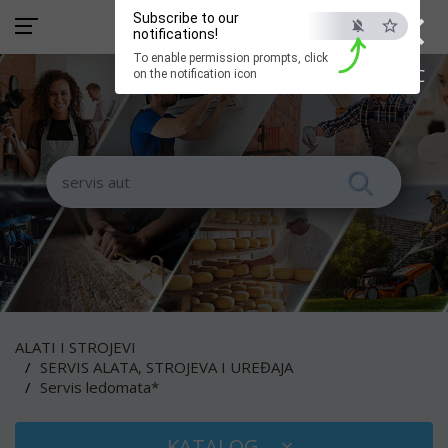
×
Subscribe to our
notifications!
To enable permission prompts, click
ESC
on the notification icon
ALATI I STROJEVI
SERVIS ALATA, STROJEVA I UREĐAJA
Servis ledomata*
KATALOG