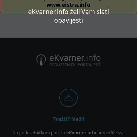
www.eistra.info
eKvarner.info želi Vam slati
obavijesti
Tražiš? Nađi!
Na poduzetničkom portalu
eKvarner.info
pronađite sve