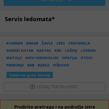
Servis ledomata*
KVARNER
BAKAR
ČAVLE
CRES
CRIKVENICA
GORSKI KOTAR
KASTAV
KRK
LOŠINJ
LOVRAN
MATULJI
NOVI VINODOLSKI
OPATIJA
OTOCI
PRIMORJE
RAB
RIJEKA
VIŠKOVO
Odabrani grad:
Matulji
  DODAJ TVRTKU/OBRT 
Proširite pretragu i na područje Istre