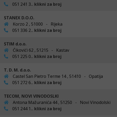
051 241 3...
klikni za broj
STANEX D.O.O.
Korzo 2 , 51000 - Rijeka
051 336 2...
klikni za broj
STIM d.o.o.
Ćikovići 62 , 51215 - Kastav
051 225 0...
klikni za broj
T. D. M. d.o.o.
Castel San Pietro Terme 14 , 51410 - Opatija
051 272 6...
klikni za broj
TECOM, NOVI VINODOSLKI
Antona Mažuranića 44 , 51250 - Novi Vinodolski
051 244 1...
klikni za broj