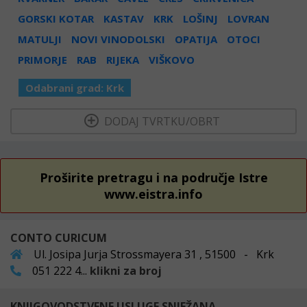
GORSKI KOTAR
KASTAV
KRK
LOŠINJ
LOVRAN
MATULJI
NOVI VINODOLSKI
OPATIJA
OTOCI
PRIMORJE
RAB
RIJEKA
VIŠKOVO
Odabrani grad:
Krk
  DODAJ TVRTKU/OBRT 
Proširite pretragu i na područje Istre
www.eistra.info
CONTO CURICUM
Ul. Josipa Jurja Strossmayera 31 , 51500 - Krk
051 222 4...
klikni za broj
KNJIGOVODSTVENE USLUGE SNJEŽANA