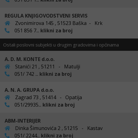
REGULA KNJIGOVODSTVENI SERVIS
Zvonimirova 145 , 51523 Baška - Krk
051 856 7...
klikni za broj
Ostali poslovni subjekti u drugim gradovima i općinama
A. D. M. KONTE d.o.o.
Stanići 21 , 51211 - Matulji
051/ 742 ...
klikni za broj
A. N. A. GRUPA d.o.o.
Zagrad 73 , 51414 - Opatija
051/29935...
klikni za broj
ABM-INTERIJER
Dinka Šimunovića 2 , 51215 - Kastav
051/ 2244...
klikni za broj