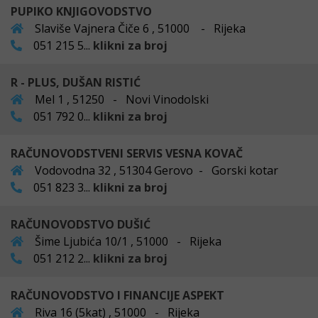
PUPIKO KNJIGOVODSTVO
Slaviše Vajnera Čiče 6 , 51000 - Rijeka
051 215 5...
klikni za broj
R - PLUS, DUŠAN RISTIĆ
Mel 1 , 51250 - Novi Vinodolski
051 792 0...
klikni za broj
RAČUNOVODSTVENI SERVIS VESNA KOVAČ
Vodovodna 32 , 51304 Gerovo - Gorski kotar
051 823 3...
klikni za broj
RAČUNOVODSTVO DUŠIĆ
Šime Ljubića 10/1 , 51000 - Rijeka
051 212 2...
klikni za broj
RAČUNOVODSTVO I FINANCIJE ASPEKT
Riva 16 (5kat) , 51000 - Rijeka