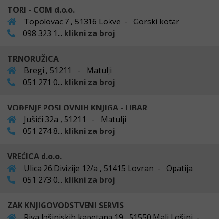
TORI - COM d.o.o.
Topolovac 7 , 51316 Lokve - Gorski kotar
098 323 1...
klikni za broj
TRNORUŽICA
Bregi , 51211 - Matulji
051 271 0...
klikni za broj
VOĐENJE POSLOVNIH KNJIGA - LIBAR
Jušići 32a , 51211 - Matulji
051 274 8...
klikni za broj
VREĆICA d.o.o.
Ulica 26.Divizije 12/a , 51415 Lovran - Opatija
051 273 0...
klikni za broj
ZAK KNJIGOVODSTVENI SERVIS
Riva lošinjskih kapetana 19 , 51550 Mali Lošinj -