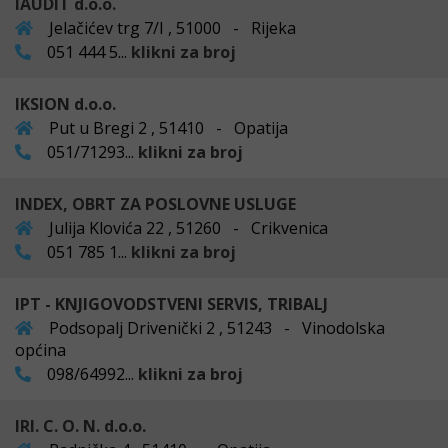
IAUDIT d.o.o.
Jelačićev trg 7/I , 51000 - Rijeka
051 444 5...
klikni za broj
IKSION d.o.o.
Put u Bregi 2 , 51410 - Opatija
051/71293...
klikni za broj
INDEX, OBRT ZA POSLOVNE USLUGE
Julija Klovića 22 , 51260 - Crikvenica
051 785 1...
klikni za broj
IPT - KNJIGOVODSTVENI SERVIS, TRIBALJ
Podsopalj Drivenički 2 , 51243 - Vinodolska
općina
098/64992...
klikni za broj
IRI. C. O. N. d.o.o.