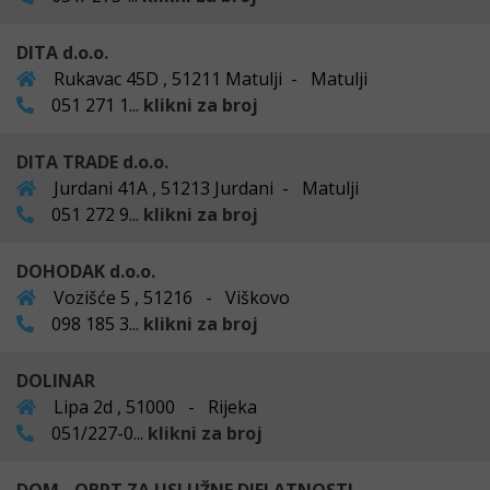
DITA d.o.o.
Rukavac 45D , 51211 Matulji - Matulji
051 271 1...
klikni za broj
DITA TRADE d.o.o.
Jurdani 41A , 51213 Jurdani - Matulji
051 272 9...
klikni za broj
DOHODAK d.o.o.
Vozišće 5 , 51216 - Viškovo
098 185 3...
klikni za broj
DOLINAR
Lipa 2d , 51000 - Rijeka
051/227-0...
klikni za broj