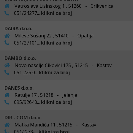
Vatroslava Lisinskog 1 , 51260 - Crikvenica
051/24277...
klikni za broj
DAIRA d.o.o.
Mileve Sušanj 22 , 51410 - Opatija
051/27101...
klikni za broj
DAMBO d.o.o.
Novo naselje Ćikovići 175 , 51215 - Kastav
051 225 0...
klikni za broj
DANES d.o.o.
Ratulje 17 , 51218 - Jelenje
095/92640...
klikni za broj
DIR - COM d.o.o.
Matka Mandića 11 , 51215 - Kastav
051/ 273-...
klikni za broj