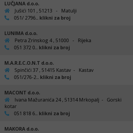
LUČJANA d.o.o.
Jušići 101 , 51213 - Matulji
051/ 2796...
klikni za broj
LUNIMA d.o.o.
Petra Zrinskog 4 , 51000 - Rijeka
051 372 0...
klikni za broj
M.A.R.E.C.O.N.T d.o.o.
Spinčići 37 , 51415 Kastav - Kastav
051/276-2...
klikni za broj
MACONT d.o.o.
Ivana Mažuranića 24 , 51314 Mrkopalj - Gorski
kotar
051 818 6...
klikni za broj
MAKORA d.o.o.