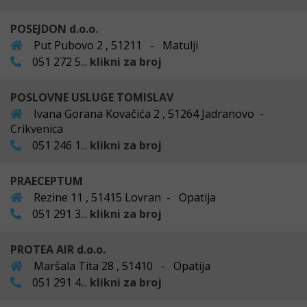
POSEJDON d.o.o.
Put Pubovo 2 , 51211 - Matulji
051 272 5...
klikni za broj
POSLOVNE USLUGE TOMISLAV
Ivana Gorana Kovačića 2 , 51264 Jadranovo -
Crikvenica
051 246 1...
klikni za broj
PRAECEPTUM
Rezine 11 , 51415 Lovran - Opatija
051 291 3...
klikni za broj
PROTEA AIR d.o.o.
Maršala Tita 28 , 51410 - Opatija
051 291 4...
klikni za broj