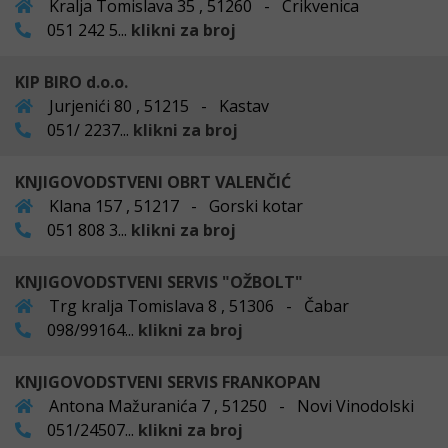
Kralja Tomislava 35 , 51260 - Crikvenica
051 242 5...
klikni za broj
KIP BIRO d.o.o.
Jurjenići 80 , 51215 - Kastav
051/ 2237...
klikni za broj
KNJIGOVODSTVENI OBRT VALENČIĆ
Klana 157 , 51217 - Gorski kotar
051 808 3...
klikni za broj
KNJIGOVODSTVENI SERVIS "OŽBOLT"
Trg kralja Tomislava 8 , 51306 - Čabar
098/99164...
klikni za broj
KNJIGOVODSTVENI SERVIS FRANKOPAN
Antona Mažuranića 7 , 51250 - Novi Vinodolski
051/24507...
klikni za broj