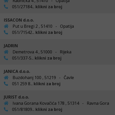
Radnička 4 , 51410 - Opatija
051/27184...
klikni za broj
ISSACON d.o.o.
Put u Bregi 2 , 51410 - Opatija
051/71542...
klikni za broj
JADRIN
Demetrova 4 , 51000 - Rijeka
051/337-5...
klikni za broj
JANICA d.o.o.
Buzdohanj 100 , 51219 - Čavle
051 259 8...
klikni za broj
JURIST d.o.o.
Ivana Gorana Kovačića 178 , 51314 - Ravna Gora
051/81809...
klikni za broj