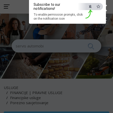
×
Subscribe to our
notifications!
To enable permission prompts, click
ESC
on the notification icon
USLUGE
FINANCIJE | PRAVNE USLUGE
Financijske usluge
Porezno savjetovanje