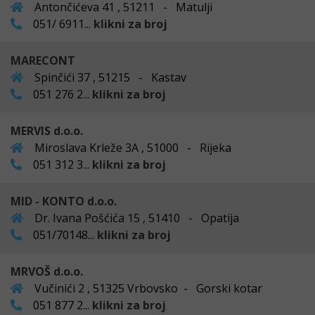
Antončićeva 41 , 51211 - Matulji
051/ 6911...
klikni za broj
MARECONT
Spinčići 37 , 51215 - Kastav
051 276 2...
klikni za broj
MERVIS d.o.o.
Miroslava Krleže 3A , 51000 - Rijeka
051 312 3...
klikni za broj
MID - KONTO d.o.o.
Dr. Ivana Pošćića 15 , 51410 - Opatija
051/70148...
klikni za broj
MRVOŠ d.o.o.
Vučinići 2 , 51325 Vrbovsko - Gorski kotar
051 877 2...
klikni za broj