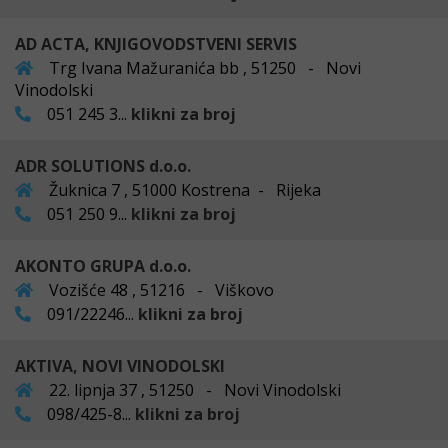
AD ACTA, KNJIGOVODSTVENI SERVIS
Trg Ivana Mažuranića bb , 51250 - Novi
Vinodolski
051 245 3...
klikni za broj
ADR SOLUTIONS d.o.o.
Žuknica 7 , 51000 Kostrena - Rijeka
051 250 9...
klikni za broj
AKONTO GRUPA d.o.o.
Vozišće 48 , 51216 - Viškovo
091/22246...
klikni za broj
AKTIVA, NOVI VINODOLSKI
22. lipnja 37 , 51250 - Novi Vinodolski
098/425-8...
klikni za broj