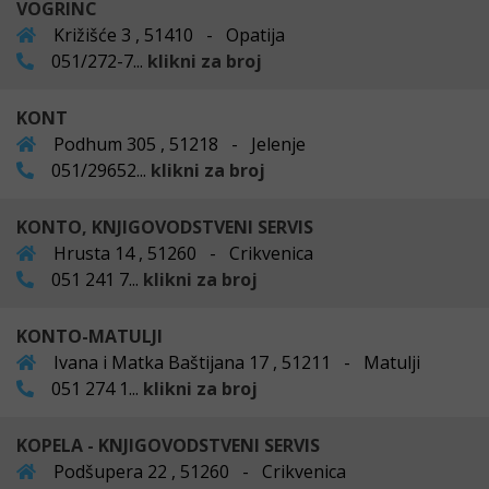
VOGRINC
Križišće 3 , 51410 - Opatija
051/272-7...
klikni za broj
KONT
Podhum 305 , 51218 - Jelenje
051/29652...
klikni za broj
KONTO, KNJIGOVODSTVENI SERVIS
Hrusta 14 , 51260 - Crikvenica
051 241 7...
klikni za broj
KONTO-MATULJI
Ivana i Matka Baštijana 17 , 51211 - Matulji
051 274 1...
klikni za broj
KOPELA - KNJIGOVODSTVENI SERVIS
Podšupera 22 , 51260 - Crikvenica