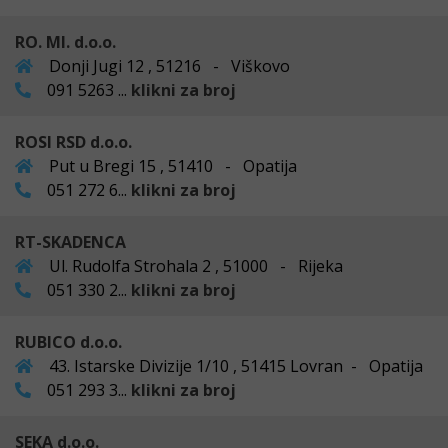
RO. MI. d.o.o.
Donji Jugi 12 , 51216 - Viškovo
091 5263 ...
klikni za broj
ROSI RSD d.o.o.
Put u Bregi 15 , 51410 - Opatija
051 272 6...
klikni za broj
RT-SKADENCA
Ul. Rudolfa Strohala 2 , 51000 - Rijeka
051 330 2...
klikni za broj
RUBICO d.o.o.
43. Istarske Divizije 1/10 , 51415 Lovran - Opatija
051 293 3...
klikni za broj
SEKA d.o.o.