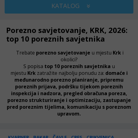
KATALOG
Porezno savjetovanje, KRK, 2026:
top 10 poreznih savjetnika
Trebate
porezno savjetovanje
u mjestu
Krk
i
okolici?
S popisa
top 10 poreznih savjetnika
u
mjestu
Krk
zatražite najbolju ponudu za:
domaće i
međunarodno porezno planiranje, pripremu
poreznih prijava, podršku tijekom poreznih
inspekcija i nadzora, pregled obračuna poreza,
porezno strukturiranje i optimizaciju, zastupanje
pred poreznim tijelima, komunikaciju s poreznom
upravom.
KVARNER
BAKAR
ČAVLE
CRES
CRIKVENICA