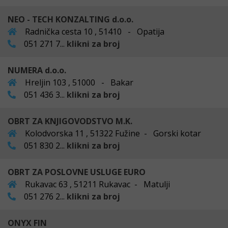
NEO - TECH KONZALTING d.o.o.
Radnička cesta 10 , 51410 - Opatija
051 271 7...
klikni za broj
NUMERA d.o.o.
Hreljin 103 , 51000 - Bakar
051 436 3...
klikni za broj
OBRT ZA KNJIGOVODSTVO M.K.
Kolodvorska 11 , 51322 Fužine - Gorski kotar
051 830 2...
klikni za broj
OBRT ZA POSLOVNE USLUGE EURO
Rukavac 63 , 51211 Rukavac - Matulji
051 276 2...
klikni za broj
ONYX FIN