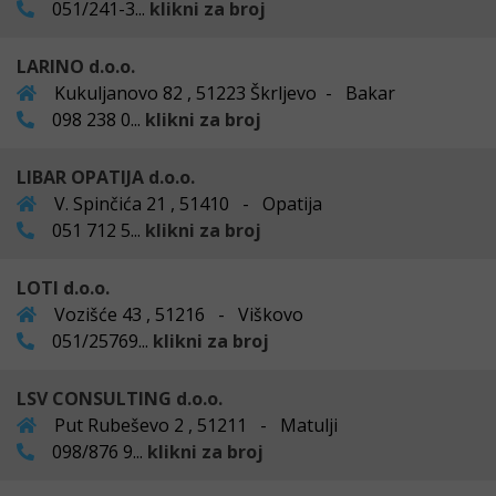
051/241-3...
klikni za broj
LARINO d.o.o.
Kukuljanovo 82 , 51223 Škrljevo - Bakar
098 238 0...
klikni za broj
LIBAR OPATIJA d.o.o.
V. Spinčića 21 , 51410 - Opatija
051 712 5...
klikni za broj
LOTI d.o.o.
Vozišće 43 , 51216 - Viškovo
051/25769...
klikni za broj
LSV CONSULTING d.o.o.
Put Rubeševo 2 , 51211 - Matulji
098/876 9...
klikni za broj