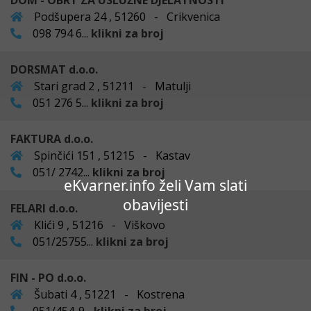
DOM - OBRT ZA USLUŽNE DJELATNOSTI
Podšupera 24 , 51260 - Crikvenica
098 794 6...
klikni za broj
DORSMAT d.o.o.
Stari grad 2 , 51211 - Matulji
051 276 5...
klikni za broj
FAKTURA d.o.o.
Spinčići 151 , 51215 - Kastav
051/ 2742...
klikni za broj
eKvarner.info želi Vam slati
obavijesti
FELARI d.o.o.
Klići 9 , 51216 - Viškovo
051/25755...
klikni za broj
FIN - PO d.o.o.
Šubati 4 , 51221 - Kostrena