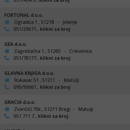
051/454-9...
klikni za broj
FORTUNAL d.o.o.
Ogradica 1 , 51218 - Jelenje
051/29671...
klikni za broj
GEA d.o.o.
Zagrebačka 1 , 51265 - Crikvenica
051/78177...
klikni za broj
GLAVNA KNJIGA d.o.o.
Rukavac 51 , 51211 - Matulji
095/90661...
klikni za broj
GRACIA d.o.o.
Zvančići 70k , 51211 Bregi - Matulji
051 711 7...
klikni za broj