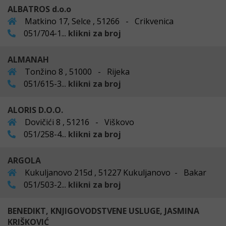
ALBATROS d.o.o
Matkino 17, Selce , 51266 - Crikvenica
051/704-1...
klikni za broj
ALMANAH
Tonžino 8 , 51000 - Rijeka
051/615-3...
klikni za broj
ALORIS D.O.O.
Dovičići 8 , 51216 - Viškovo
051/258-4...
klikni za broj
ARGOLA
Kukuljanovo 215d , 51227 Kukuljanovo - Bakar
051/503-2...
klikni za broj
BENEDIKT, KNJIGOVODSTVENE USLUGE, JASMINA
KRIŠKOVIĆ