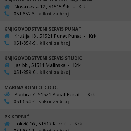
Nova cesta 12 , 51515 Šilo - Krk
051 852 3...
klikni za broj
KNJIGOVODSTVENI SERVIS PUNAT
Krušija 18 , 51521 Punat Punat - Krk
051/854-9...
klikni za broj
KNJIGOVODSTVENI SERVIS STUDIO
Jaz bb , 51511 Malinska - Krk
051/859-0...
klikni za broj
MARINA KONTO D.O.O.
Puntica 7 , 51521 Punat Punat - Krk
051 654 3...
klikni za broj
PK KORNIĆ
Lokvić 16 , 51517 Kornić - Krk
051 851 1...
klikni za broj