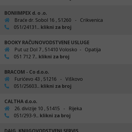
BONIIMPEX d. o .o.
Braće dr. Sobol 16 , 51260 - Crikvenica
051/24131...
klikni za broj
BOOKY RAČUNOVODSTVENE USLUGE
Put uz Dol 7 , 51410 Volosko - Opatija
051 712 7...
klikni za broj
BRACOM - Co d.o.o.
Furićevo 43 , 51216 - Viškovo
051/25603...
klikni za broj
CALTHA d.o.o.
26. divizije 10 , 51415 - Rijeka
051/293-9...
klikni za broj
DAIG, KNJIGOVODSTVENI SERVIS