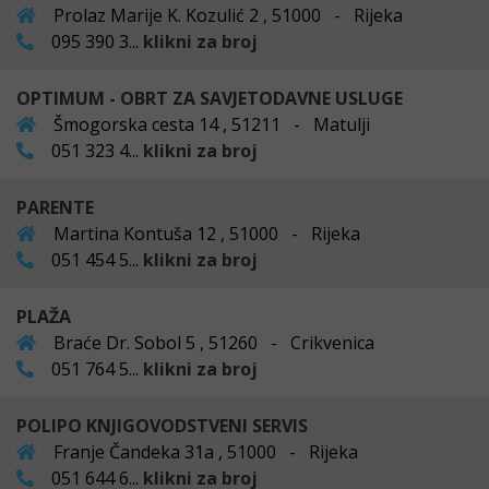
Prolaz Marije K. Kozulić 2 , 51000 - Rijeka
095 390 3...
klikni za broj
OPTIMUM - OBRT ZA SAVJETODAVNE USLUGE
Šmogorska cesta 14 , 51211 - Matulji
051 323 4...
klikni za broj
PARENTE
Martina Kontuša 12 , 51000 - Rijeka
051 454 5...
klikni za broj
PLAŽA
Braće Dr. Sobol 5 , 51260 - Crikvenica
051 764 5...
klikni za broj
POLIPO KNJIGOVODSTVENI SERVIS
Franje Čandeka 31a , 51000 - Rijeka
051 644 6...
klikni za broj