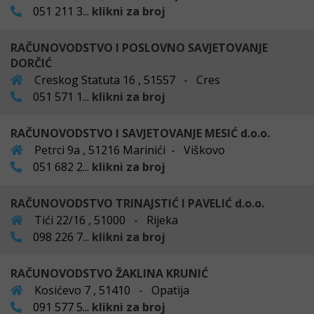
051 211 3...
klikni za broj
RAČUNOVODSTVO I POSLOVNO SAVJETOVANJE
DORČIĆ
Creskog Statuta 16 , 51557 - Cres
051 571 1...
klikni za broj
RAČUNOVODSTVO I SAVJETOVANJE MESIĆ d.o.o.
Petrci 9a , 51216 Marinići - Viškovo
051 682 2...
klikni za broj
RAČUNOVODSTVO TRINAJSTIĆ I PAVELIĆ d.o.o.
Tići 22/16 , 51000 - Rijeka
098 226 7...
klikni za broj
RAČUNOVODSTVO ŽAKLINA KRUNIĆ
Kosićevo 7 , 51410 - Opatija
091 577 5...
klikni za broj