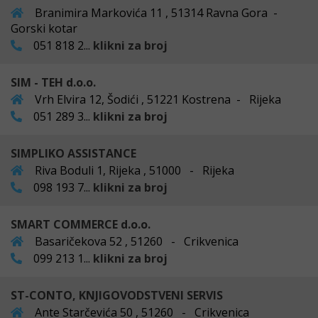
Branimira Markovića 11 , 51314 Ravna Gora -
Gorski kotar
051 818 2...
klikni za broj
SIM - TEH d.o.o.
Vrh Elvira 12, Šodići , 51221 Kostrena - Rijeka
051 289 3...
klikni za broj
SIMPLIKO ASSISTANCE
Riva Boduli 1, Rijeka , 51000 - Rijeka
098 193 7...
klikni za broj
SMART COMMERCE d.o.o.
Basaričekova 52 , 51260 - Crikvenica
099 213 1...
klikni za broj
ST-CONTO, KNJIGOVODSTVENI SERVIS
Ante Starčevića 50 , 51260 - Crikvenica