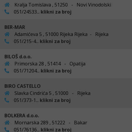
Kralja Tomislava , 51250 - Novi Vinodolski
051/24533...
klikni za broj
BER-MAR
Adamićeva 5 , 51000 Rijeka Rijeka - Rijeka
051/215-4...
klikni za broj
BILOŠ d.o.o.
Primorska 28 , 51414 - Opatija
051/71204...
klikni za broj
BIRO CASTELLO
Slavka Cindrića 5 , 51000 - Rijeka
051/373-1...
klikni za broj
BOLKERA d.o.o.
Mornarska 289 , 51222 - Bakar
051/76136...
klikni za broj