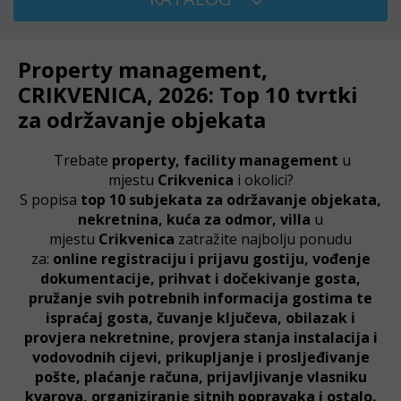
Property management,
CRIKVENICA, 2026: Top 10 tvrtki
za održavanje objekata
Trebate
property, facility management
u
mjestu
Crikvenica
i okolici?
S popisa
top 10 subjekata za održavanje objekata,
nekretnina, kuća za odmor, villa
u
mjestu
Crikvenica
zatražite najbolju ponudu
za:
online registraciju i prijavu gostiju, vođenje
dokumentacije, prihvat i dočekivanje gosta,
pružanje svih potrebnih informacija gostima te
ispraćaj gosta,
čuvanje ključeva,
obilazak i
provjera nekretnine,
provjera stanja instalacija i
vodovodnih cijevi,
prikupljanje i prosljeđivanje
pošte, plaćanje računa, prijavljivanje vlasniku
kvarova, organiziranje sitnih popravaka i ostalo.