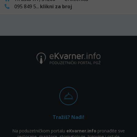
095 849 5...
klikni za broj
Tražiš? Nađi!
Na poduzetničkom portalu
eKvarner.info
pronađite sve
restorane, majstore, stomatologe, trgovine i ostale