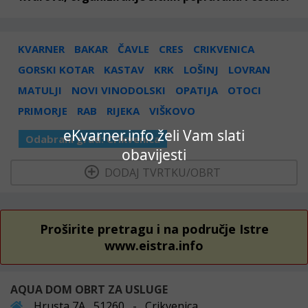
KVARNER
BAKAR
ČAVLE
CRES
CRIKVENICA
GORSKI KOTAR
KASTAV
KRK
LOŠINJ
LOVRAN
MATULJI
NOVI VINODOLSKI
OPATIJA
OTOCI
PRIMORJE
RAB
RIJEKA
VIŠKOVO
eKvarner.info želi Vam slati
Odabrani grad:
Crikvenica
obavijesti
  DODAJ TVRTKU/OBRT 
Proširite pretragu i na područje Istre
www.eistra.info
AQUA DOM OBRT ZA USLUGE
Hrusta 7A , 51260 - Crikvenica