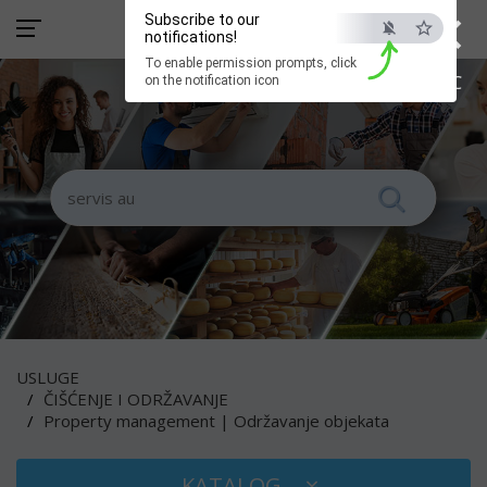
×
Subscribe to our
notifications!
To enable permission prompts, click
ESC
on the notification icon
USLUGE
ČIŠĆENJE I ODRŽAVANJE
Property management | Održavanje objekata
KATALOG