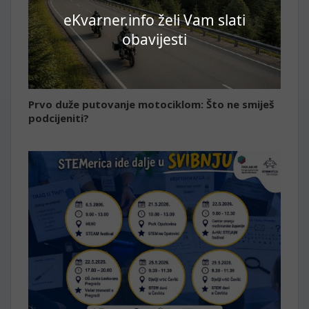
eKvarner.info želi Vam slati
obavijesti
Prvo duže putovanje motociklom: Što ne smiješ
podcijeniti?