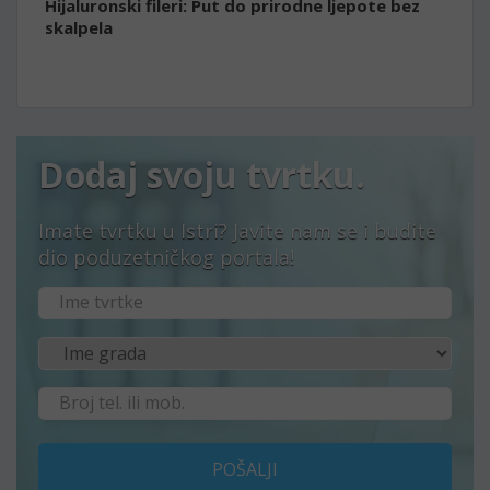
Hijaluronski fileri: Put do prirodne ljepote bez
skalpela
Dodaj svoju tvrtku.
Imate tvrtku u Istri? Javite nam se i budite
dio poduzetničkog portala!
POŠALJI