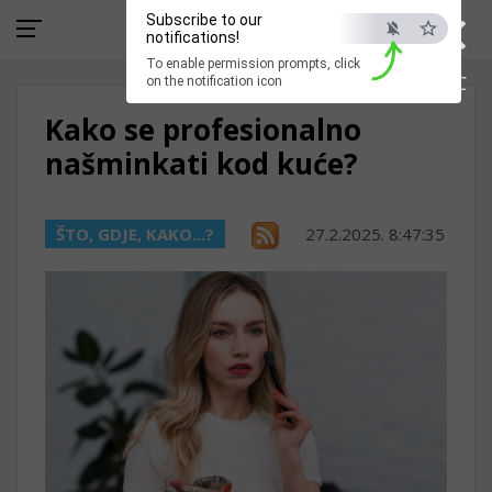
×
Subscribe to our
notifications!
To enable permission prompts, click
ESC
on the notification icon
Kako se profesionalno
našminkati kod kuće?
ŠTO, GDJE, KAKO...?
27.2.2025. 8:47:35