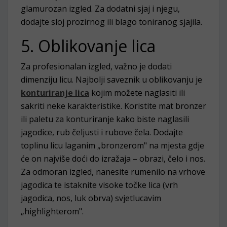
glamurozan izgled. Za dodatni sjaj i njegu,
dodajte sloj prozirnog ili blago toniranog sjajila.
5. Oblikovanje lica
Za profesionalan izgled, važno je dodati
dimenziju licu. Najbolji saveznik u oblikovanju je
konturiranje lica
kojim možete naglasiti ili
sakriti neke karakteristike. Koristite mat bronzer
ili paletu za konturiranje kako biste naglasili
jagodice, rub čeljusti i rubove čela. Dodajte
toplinu licu laganim „bronzerom" na mjesta gdje
će on najviše doći do izražaja – obrazi, čelo i nos.
Za odmoran izgled, nanesite rumenilo na vrhove
jagodica te istaknite visoke točke lica (vrh
jagodica, nos, luk obrva) svjetlucavim
„highlighterom".