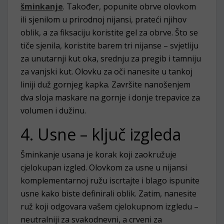
šminkanje
. Također, popunite obrve olovkom
ili sjenilom u prirodnoj nijansi, prateći njihov
oblik, a za fiksaciju koristite gel za obrve. Što se
tiče sjenila, koristite barem tri nijanse – svjetliju
za unutarnji kut oka, srednju za pregib i tamniju
za vanjski kut. Olovku za oči nanesite u tankoj
liniji duž gornjeg kapka. Završite nanošenjem
dva sloja maskare na gornje i donje trepavice za
volumen i dužinu.
4. Usne – ključ izgleda
Šminkanje usana je korak koji zaokružuje
cjelokupan izgled. Olovkom za usne u nijansi
komplementarnoj ružu iscrtajte i blago ispunite
usne kako biste definirali oblik. Zatim, nanesite
ruž koji odgovara vašem cjelokupnom izgledu –
neutralniji za svakodnevni, a crveni za