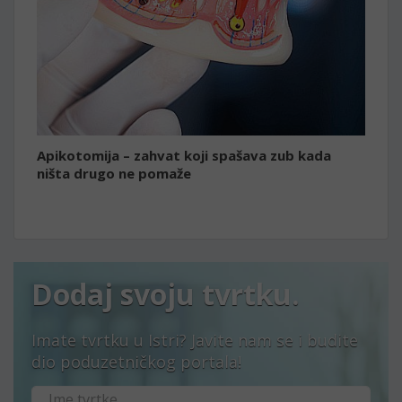
Apikotomija – zahvat koji spašava zub kada
ništa drugo ne pomaže
Dodaj svoju tvrtku.
Imate tvrtku u Istri? Javite nam se i budite
dio poduzetničkog portala!