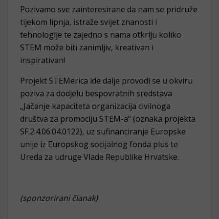
Pozivamo sve zainteresirane da nam se pridruže
tijekom lipnja, istraže svijet znanosti i
tehnologije te zajedno s nama otkriju koliko
STEM može biti zanimljiv, kreativan i
inspirativan!
Projekt STEMerica ide dalje provodi se u okviru
poziva za dodjelu bespovratnih sredstava
„Jačanje kapaciteta organizacija civilnoga
društva za promociju STEM-a" (oznaka projekta
SF.2.4.06.04.0122), uz sufinanciranje Europske
unije iz Europskog socijalnog fonda plus te
Ureda za udruge Vlade Republike Hrvatske.
(sponzorirani članak)