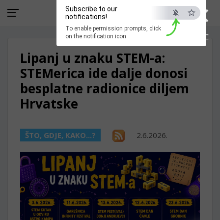
×
Subscribe to our
notifications!
To enable permission prompts, click
ESC
on the notification icon
Lipanj u znaku STEM-a:
STEMerica ide dalje donosi
besplatne radionice diljem
Hrvatske
ŠTO, GDJE, KAKO...?
2.6.2026.