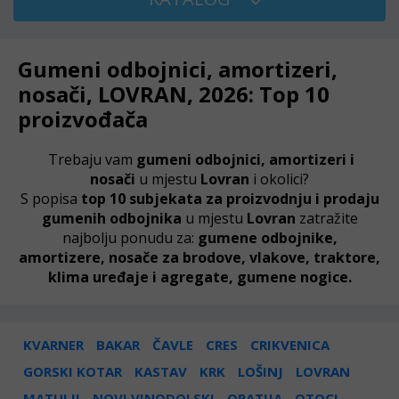
Gumeni odbojnici, amortizeri,
nosači, LOVRAN, 2026: Top 10
proizvođača
Trebaju vam
gumeni odbojnici, amortizeri i
nosači
u mjestu
Lovran
i okolici?
S popisa
top 10 subjekata za proizvodnju i prodaju
gumenih odbojnika
u mjestu
Lovran
zatražite
najbolju ponudu za:
gumene odbojnike,
amortizere, nosače za brodove, vlakove, traktore,
klima uređaje i agregate, gumene nogice.
KVARNER
BAKAR
ČAVLE
CRES
CRIKVENICA
GORSKI KOTAR
KASTAV
KRK
LOŠINJ
LOVRAN
MATULJI
NOVI VINODOLSKI
OPATIJA
OTOCI