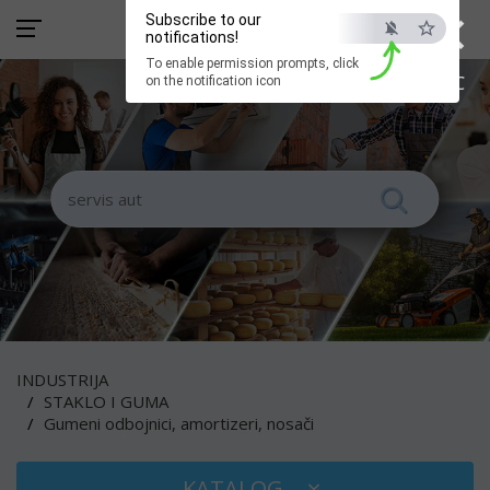
×
Subscribe to our
notifications!
To enable permission prompts, click
ESC
on the notification icon
INDUSTRIJA
STAKLO I GUMA
Gumeni odbojnici, amortizeri, nosači
KATALOG