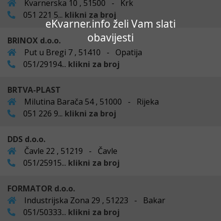
Kvarnerska 10 , 51500 - Krk
051 221 5...
klikni za broj
eKvarner.info želi Vam slati
obavijesti
BRINOX d.o.o.
Put u Bregi 7 , 51410 - Opatija
051/29194...
klikni za broj
BRTVA-PLAST
Milutina Barača 54 , 51000 - Rijeka
051 226 9...
klikni za broj
DDS d.o.o.
Čavle 22 , 51219 - Čavle
051/25915...
klikni za broj
FORMATOR d.o.o.
Industrijska Zona 29 , 51223 - Bakar
051/50333...
klikni za broj