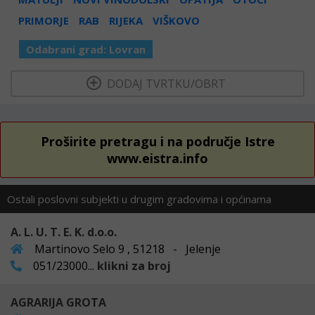
PRIMORJE
RAB
RIJEKA
VIŠKOVO
Odabrani grad:
Lovran
  DODAJ TVRTKU/OBRT 
Proširite pretragu i na područje Istre
www.eistra.info
Ostali poslovni subjekti u drugim gradovima i općinama
A. L. U. T. E. K. d.o.o.
Martinovo Selo 9 , 51218 - Jelenje
051/23000...
klikni za broj
AGRARIJA GROTA