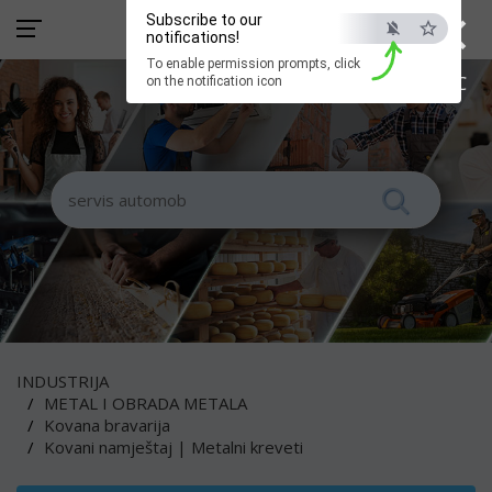
×
Subscribe to our
notifications!
To enable permission prompts, click
ESC
on the notification icon
INDUSTRIJA
METAL I OBRADA METALA
Kovana bravarija
Kovani namještaj | Metalni kreveti