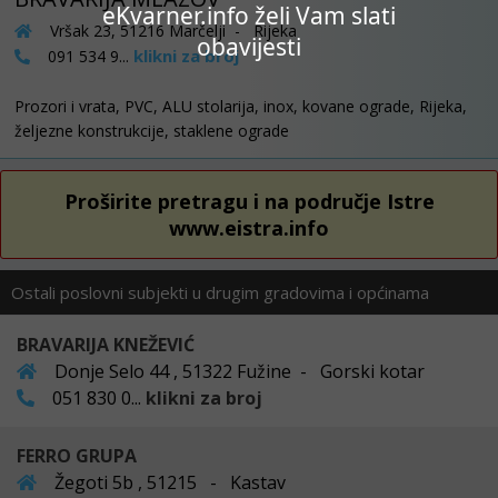
eKvarner.info želi Vam slati
Vršak 23, 51216 Marčelji - Rijeka
obavijesti
klikni za broj
091 534 9...
Prozori i vrata, PVC, ALU stolarija, inox, kovane ograde, Rijeka,
željezne konstrukcije, staklene ograde
Proširite pretragu i na područje Istre
www.eistra.info
Ostali poslovni subjekti u drugim gradovima i općinama
BRAVARIJA KNEŽEVIĆ
Donje Selo 44 , 51322 Fužine - Gorski kotar
051 830 0...
klikni za broj
FERRO GRUPA
Žegoti 5b , 51215 - Kastav