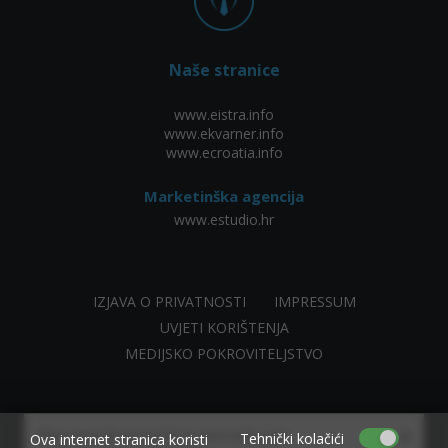
Naše stranice
www.eistra.info
www.ekvarner.info
www.ecroatia.info
Marketinška agencija
www.estudio.hr
IZJAVA O PRIVATNOSTI
IMPRESSUM
UVJETI KORIŠTENJA
MEDIJSKO POKROVITELJSTVO
×
Allow www.ekvarner.info to send web push
Tehnički kolačići
Ova internet stranica koristi