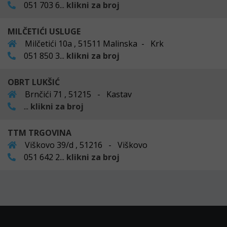
051 703 6...
klikni za broj
MILČETIĆI USLUGE
Milčetići 10a , 51511 Malinska - Krk
051 850 3...
klikni za broj
OBRT LUKŠIĆ
Brnčići 71 , 51215 - Kastav
...
klikni za broj
TTM TRGOVINA
Viškovo 39/d , 51216 - Viškovo
051 642 2...
klikni za broj