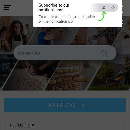
×
Subscribe to our
notifications!
To enable permission prompts, click
ESC
on the notification icon
KATALOG
INDUSTRIJA