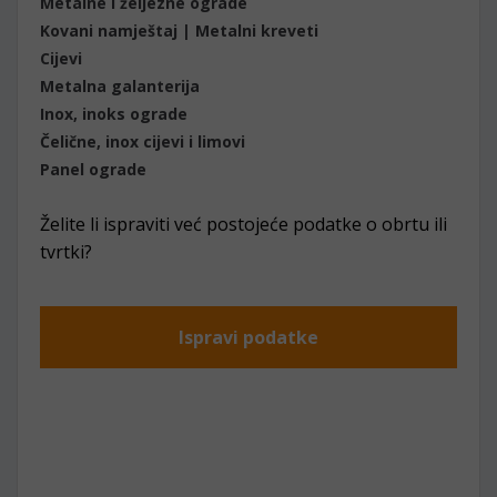
Metalne i željezne ograde
Kovani namještaj | Metalni kreveti
Cijevi
Metalna galanterija
Inox, inoks ograde
Čelične, inox cijevi i limovi
Panel ograde
Želite li ispraviti već postojeće podatke o obrtu ili
tvrtki?
Ispravi podatke