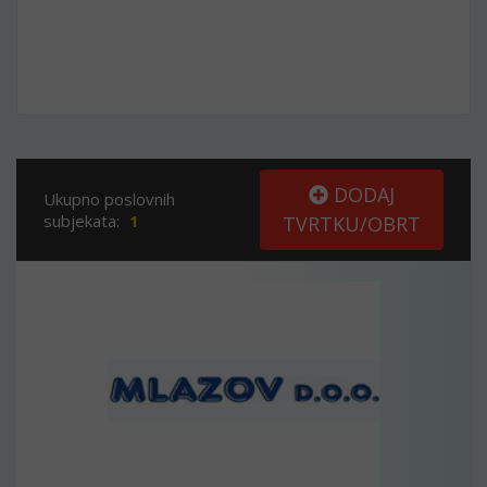
DODAJ
Ukupno poslovnih
subjekata:
1
TVRTKU/OBRT