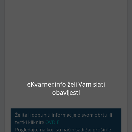
eKvarner.info želi Vam slati
obavijesti
Želite li dopuniti informacije o svom obrtu ili
tvrtki kliknite
OVDJE
Pogledajte na koji su način sadržaj proširile